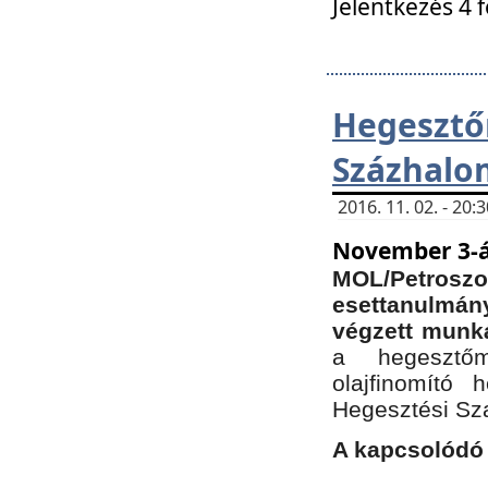
Jelentkezés 4 
Hegesz
Százhalo
2016. 11. 02. - 20
November 3-á
MOL/Petr
esettanulmá
végzett munká
a hegesztőm
olajfinomító 
Hegesztési Sz
A kapcsolódó