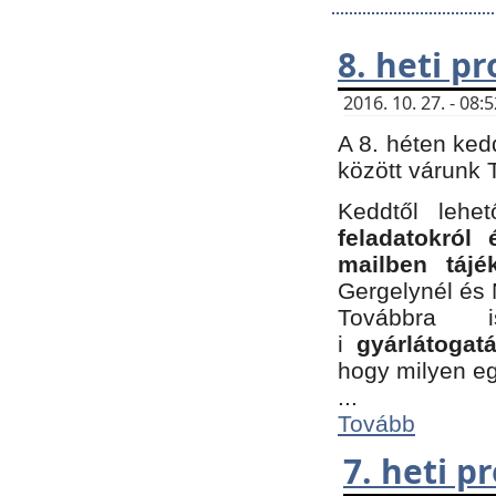
8. heti p
2016. 10. 27. - 08
A 8. héten ked
között várunk T
Keddtől leh
feladatokról
mailben tájé
Gergelynél és 
Továbbra 
i
gyárlátoga
hogy milyen e
...
Tovább
7. heti 