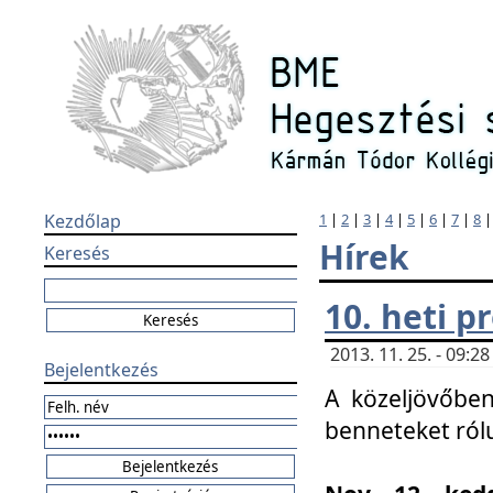
Kezdőlap
1
|
2
|
3
|
4
|
5
|
6
|
7
|
8
Hírek
Keresés
10. heti 
2013. 11. 25. - 09:
Bejelentkezés
A közeljövőben
benneteket ról