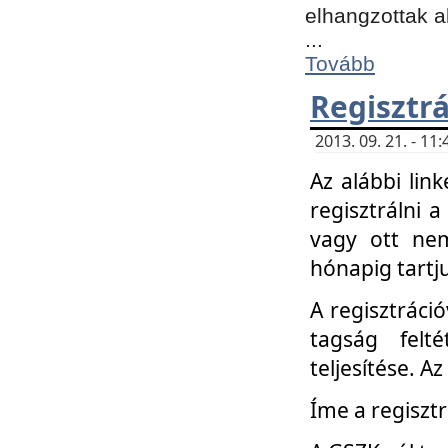
elhangzottak a
...
Tovább
Regisztrá
2013. 09. 21. - 1
Az alábbi lin
regisztrálni a
vagy ott nem
hónapig tartju
A regisztráció
tagság felt
teljesítése. A
Íme a regisztr