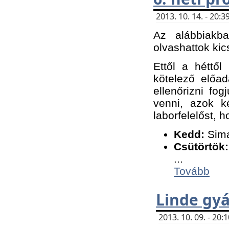
2013. 10. 14. - 20
Az alábbiakb
olvashattok kic
Ettől a héttől
kötelező előa
ellenőrizni fo
venni, azok k
laborfelelőst, h
K
edd:
Sima
Csütörtök:
...
Tovább
Linde gyá
2013. 10. 09. - 20