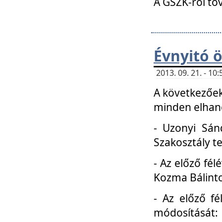
A GSZK-ról to
Évnyitó 
2013. 09. 21. - 1
A következőek
minden elhang
- Uzonyi Sánd
Szakosztály t
- Az előző fél
Kozma Bálinto
- Az előző f
módosítását: