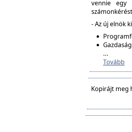
vennie egy 
számonkérést t
- Az új elnök 
Programfe
Gazdasági
...
Tovább
Kopirájt meg 