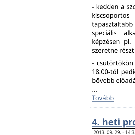
- kedden a szo
kiscsoportos
tapasztaltab
speciális a
képzésen pl.
szeretne részt
- csütörtökön
18:00-tól ped
bővebb előadá
...
Tovább
4. heti p
2013. 09. 29. - 14