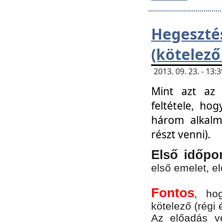
Hegesz
(kötelező
2013. 09. 23. - 13
Mint azt az 
feltétele, ho
három alkalm
részt venni).
Első időpo
első emelet, e
Fontos
, ho
kötelező (régi 
Az előadás vé