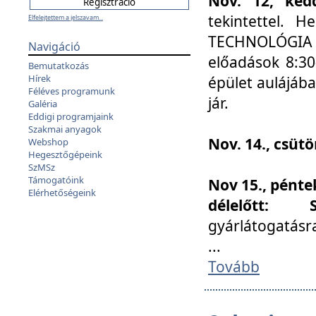
Nov. 12, kedd
tekintettel. 
Elfelejtettem a jelszavam...
TECHNOLÓGIA s
Navigáció
előadások 8:30
Bemutatkozás
Hírek
épület aulájába
Féléves programunk
jár.
Galéria
Eddigi programjaink
Szakmai anyagok
Nov. 14., csüt
Webshop
Hegesztőgépeink
SzMSz
Támogatóink
Nov 15., pénte
Elérhetőségeink
délelőtt:
gyárlátogatásr
...
Tovább