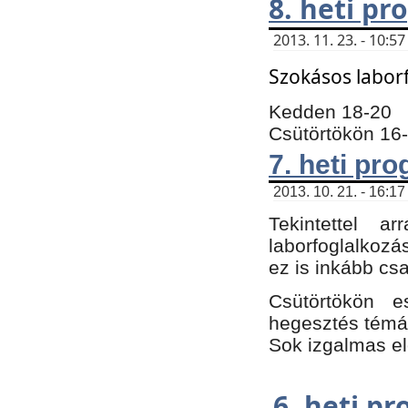
8. heti p
2013. 11. 23. - 10:
Szokásos labor
Kedden 18-20
Csütörtökön 16
7. heti pr
2013. 10. 21. - 16:17
Tekintettel 
laborfoglalkozá
ez is inkább csa
Csütörtökön e
hegesztés témáb
Sok izgalmas el
6. heti p