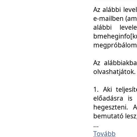
Az alábbi leve
e-mailben (am
alábbi leve
bmeheginfo[k
megpróbálom k
Az alábbiakba
olvashatjátok.
1. Aki teljes
előadásra is
hegeszteni. 
bemutató lesz
...
Tovább