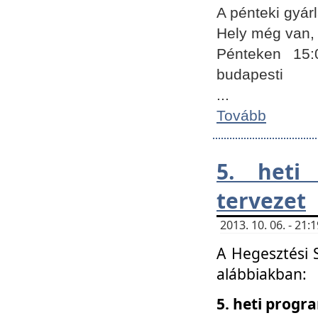
A pénteki gyár
Hely még van, 
Pénteken 15:
budapesti
...
Tovább
5. heti
tervezet
2013. 10. 06. - 21
A Hegesztési 
alábbiakban:
5. heti prog