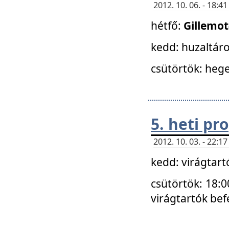
2012. 10. 06. - 18:
hétfő:
Gillemo
kedd: huzaltáro
csütörtök: hege
5. heti p
2012. 10. 03. - 22:
kedd: virágtar
csütörtök: 18:0
virágtartók bef