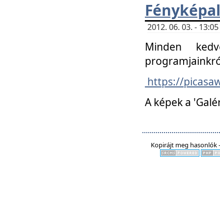
Fényképa
2012. 06. 03. - 13:
Minden kedv
programjainkró
https://picas
A képek a 'Galé
Kopirájt meg hasonlók -