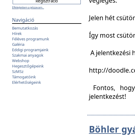
végleges:
Elfelejtettem a jelszavam...
Jelen hét csütör
Navigáció
Bemutatkozás
Hírek
Így most csütö
Féléves programunk
Galéria
Eddigi programjaink
A jelentkezési h
Szakmai anyagok
Webshop
Hegesztőgépeink
http://doodle
SzMSz
Támogatóink
Elérhetőségeink
Fontos, hogy 
jelentkezést!
Böhler gy