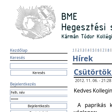
Kezdőlap
1
|
2
|
3
|
4
|
5
|
6
|
7
|
8
Hírek
Keresés
Csütörtök
2012. 11. 06. - 21:
Bejelentkezés
Kedves Kollegin
A paprikás k