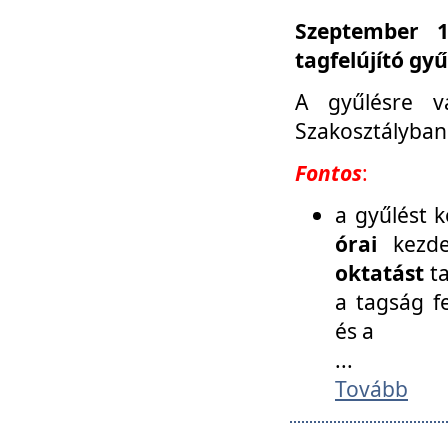
Szeptember 1
tagfelújító gy
A gyűlésre v
Szakosztályban
Fontos
:
a gyűlést 
órai
kezde
oktatást
t
a tagság f
és a
...
Tovább