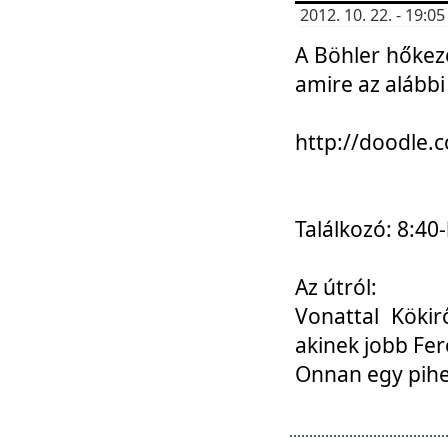
2012. 10. 22. - 19:
A Böhler hőkez
amire az alábbi
http://doodle
Találkozó: 8:40-
Az útról:
Vonattal Kökir
akinek jobb Fer
Onnan egy pihen