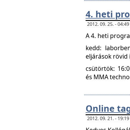
4. heti p
2012. 09. 25. - 04:
A 4. heti prog
kedd: laborbe
eljárások rövid
csütörtök: 16:
és MMA technoló
Online ta
2012. 09. 21. - 19:
Kedves Kollégá