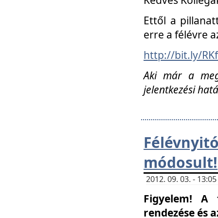
Ettől a pillana
erre a félévre a
http://bit.ly/RK
Aki már a megn
jelentkezési hat
Félévnyi
módosult!
2012. 09. 03. - 13:
Figyelem! A 
rendezése és 