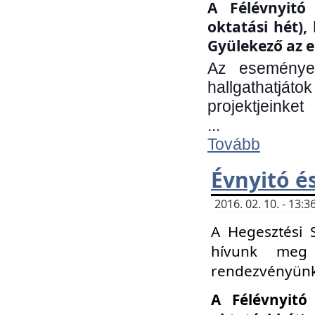
A Félévnyitó 
oktatási hét)
Gyülekező az e
Az eseményen
hallgathatjáto
projektjeinket
...
Tovább
Évnyitó é
2016. 02. 10. - 13
A Hegesztési 
hívunk meg 
rendezvényünk
A Félévnyitó