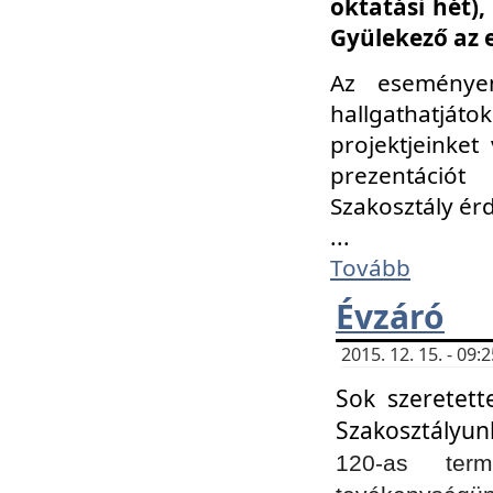
oktatási hét)
Gyülekező az 
Az eseménye
hallgathatjáto
projektjeinket
prezentációt
Szakosztály ér
...
Tovább
Évzáró
2015. 12. 15. - 09
Sok szeretett
Szakosztályun
120-as ter