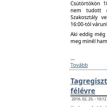
Csütörtökön 18
nem tudott e
Szakosztály v
16:00-tól váru
Aki eddig még 
meg minél ham
...
Tovább
Tagregis
félévre
2016. 02. 25. - 10: