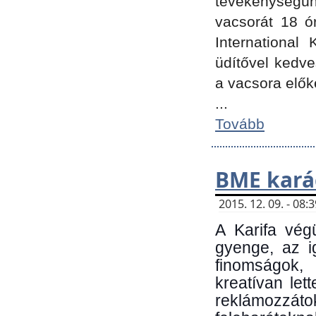
tevékenységünk
vacsorát 18 ó
International 
üdítővel kedv
a vacsora elők
...
Tovább
BME kará
2015. 12. 09. - 08
A Karifa vég
gyenge, az i
finomságok,
kreatívan let
reklámozzá