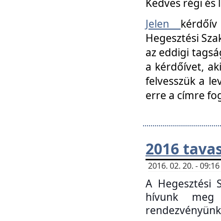
Kedves régi és 
Jelen
kérdőív
Hegesztési Szak
az eddigi tagsá
a kérdőívet, ak
felvesszük a le
erre a címre fo
2016 tavas
2016. 02. 20. - 09:
A Hegesztési S
hívunk meg 
rendezvényünk