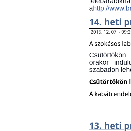
felebará
a
http://www.
14. heti
2015. 12. 07. - 09
A szokásos la
Csütörtökön
órakor indu
szabadon lehe
Csütörtökön 
A kabátrendelé
13. heti