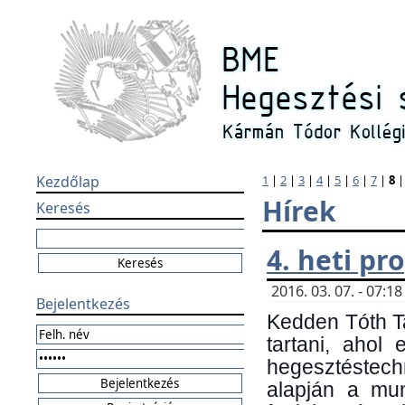
Kezdőlap
1
|
2
|
3
|
4
|
5
|
6
|
7
|
8
Hírek
Keresés
4. heti p
2016. 03. 07. - 07:
Bejelentkezés
Kedden Tóth Ta
tartani, ahol
hegesztéstechn
alapján a mun