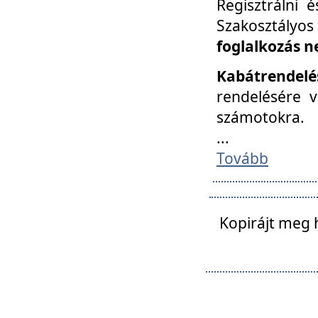
Regisztrálni 
Szakosztályos
foglalkozás n
Kabátrendelé
rendelésére v
számotokra.
...
Tovább
Kopirájt meg 