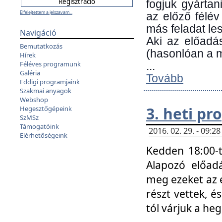
fogjuk gyártan
Elfelejtettem a jelszavam...
az előző félév
más feladat les
Navigáció
Aki az előadá
Bemutatkozás
(hasonlóan a
Hírek
Féléves programunk
...
Galéria
Tovább
Eddigi programjaink
Szakmai anyagok
Webshop
3. heti p
Hegesztőgépeink
SzMSz
Támogatóink
2016. 02. 29. - 09:
Elérhetőségeink
Kedden 18:00-t
Alapozó előad
meg ezeket az 
részt vettek, é
tól várjuk a he