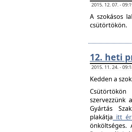
2015. 12. 07. - 09
A szokásos la
csütörtökön.
12. heti
2015. 11. 24. - 09
Kedden a szoká
Csütörtökö
szervezzünk a
Gyártás Szak
plakátja
itt ér
önköltséges. 