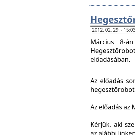
Hegesztőr
2012. 02. 29. - 15:
Március 8-án
Hegesztőrobo
előadásában.
Az előadás so
hegesztőroboto
Az előadás az 
Kérjük, aki sz
az alábbi linken