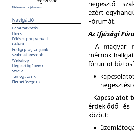
hegesztő sza
Elfelejtettem a jelszavam...
ezért egyhangú
Navigáció
Fórumát.
Bemutatkozás
Az Ifjúsági Fóru
Hírek
Féléves programunk
Galéria
- A magyar m
Eddigi programjaink
mérnök hallgat
Szakmai anyagok
Webshop
fórumot biztosí
Hegesztőgépeink
SzMSz
kapcsolat
Támogatóink
Elérhetőségeink
hegesztési 
- Kapcsolatot t
érdeklődő és 
között:
üzemlátoga