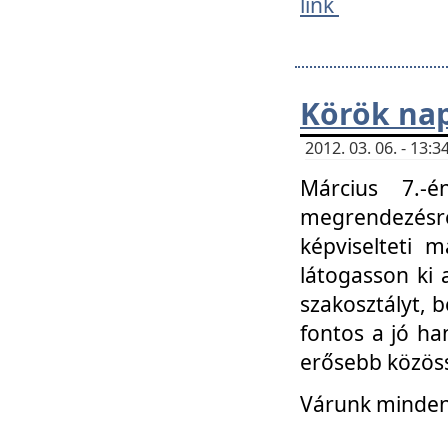
link
Körök na
2012. 03. 06. - 13
Március 7.-
megrendezésre
képviselteti 
látogasson ki 
szakosztályt, b
fontos a jó ha
erősebb közöss
Várunk mindenk