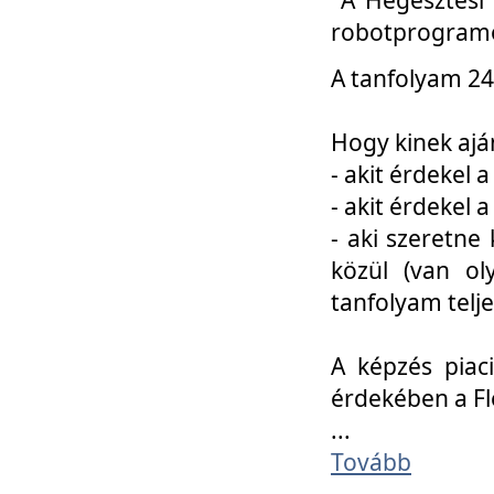
robotprogramo
A tanfolyam 24
Hogy kinek ajá
- akit érdekel 
- akit érdekel
- aki szeretne 
közül (van ol
tanfolyam telje
A képzés piac
érdekében a F
...
Tovább