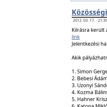
Közösségi
2012. 03. 17. - 21
Kiírásra kerül
link
Jelentkezési ha
Akik pályázhat
1. Simon Gerge
2. Bebesi Ádá
3. Uzonyi Sánd
4. Kozma Bálin
5. Hahner Kris
6. Katona Mikl