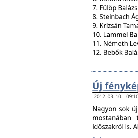
7. Fülöp Balázs
8. Steinbach Á
9. Krizsán Tam
10. Lammel Ba
11. Németh Le
12. Bebők Balá
Új fényké
2012. 03. 10. - 09
Nagyon sok új 
mostanában t
időszakról is. A