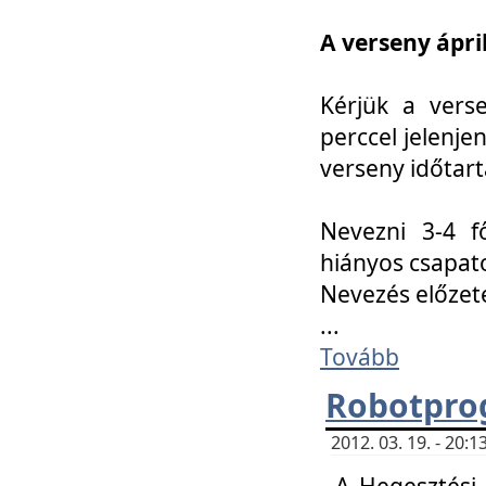
A verseny ápril
Kérjük a vers
perccel jelenje
verseny időtar
Nevezni 3-4 f
hiányos csapat
Nevezés előze
...
Tovább
Robotpro
2012. 03. 19. - 20:
A Hegesztési S