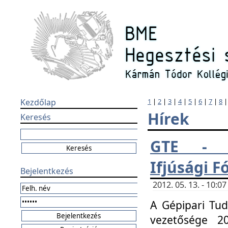
Kezdőlap
1
|
2
|
3
|
4
|
5
|
6
|
7
|
8
Hírek
Keresés
GTE - H
Ifjúsági 
Bejelentkezés
2012. 05. 13. - 10:
A Gépipari Tu
vezetősége 20