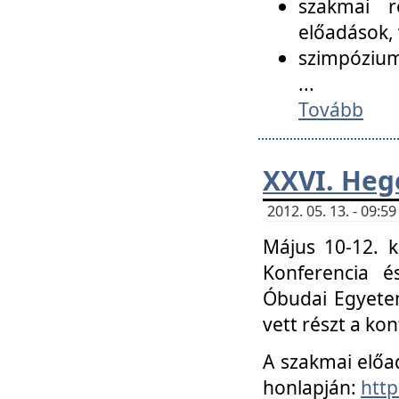
szakmai r
előadások, 
szimpózium
...
Tovább
XXVI. Heg
2012. 05. 13. - 09:
Május 10-12. k
Konferencia é
Óbudai Egyetem
vett részt a ko
A szakmai előa
honlapján:
http