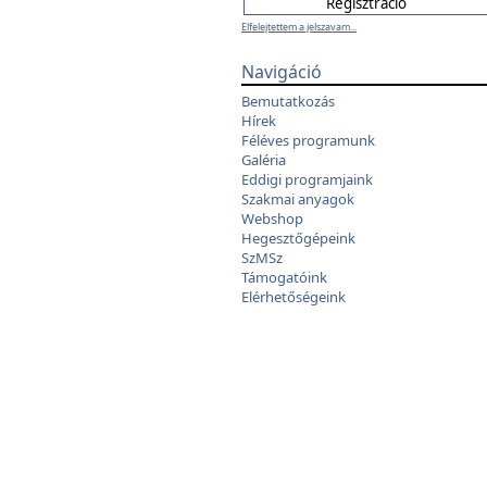
Elfelejtettem a jelszavam...
Navigáció
Bemutatkozás
Hírek
Féléves programunk
Galéria
Eddigi programjaink
Szakmai anyagok
Webshop
Hegesztőgépeink
SzMSz
Támogatóink
Elérhetőségeink