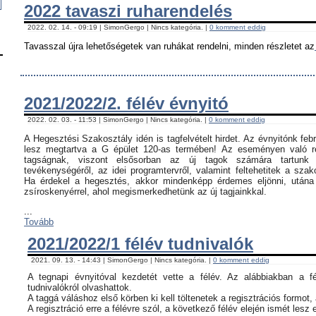
2022 tavaszi ruharendelés
2022. 02. 14. - 09:19 | SimonGergo | Nincs kategória. |
0 komment eddig
Tavasszal újra lehetőségetek van ruhákat rendelni, minden részletet az
2021/2022/2. félév évnyitó
2022. 02. 03. - 11:53 | SimonGergo | Nincs kategória. |
0 komment eddig
A Hegesztési Szakosztály idén is tagfelvételt hirdet. Az évnyitónk feb
lesz megtartva a G épület 120-as termében! Az eseményen való ré
tagságnak, viszont elsősorban az új tagok számára tartunk 
tevékenységéről, az idei programtervről, valamint feltehetitek a szak
Ha érdekel a hegesztés, akkor mindenképp érdemes eljönni, utána c
zsíroskenyérrel, ahol megismerkedhetünk az új tagjainkkal.
...
Tovább
2021/2022/1 félév tudnivalók
2021. 09. 13. - 14:43 | SimonGergo | Nincs kategória. |
0 komment eddig
A tegnapi évnyitóval kezdetét vette a félév. Az alábbiakban a f
tudnivalókról olvashattok.
A taggá váláshoz első körben ki kell töltenetek a regisztrációs formot,
A regisztráció erre a félévre szól, a következő félév elején ismét lesz