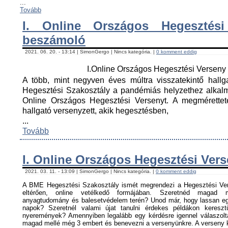
...
Tovább
I. Online Országos Hegesztési
beszámoló
2021. 06. 20. - 13:14 | SimonGergo | Nincs kategória. |
0 komment eddig
I.Online Országos Hegesztési Versen
A több, mint negyven éves múltra visszatekintő hall
Hegesztési Szakosztály a pandémiás helyzethez alkal
Online Országos Hegesztési Versenyt. A megmérettet
hallgató versenyzett, akik hegesztésben,
...
Tovább
I. Online Országos Hegesztési Ver
2021. 03. 11. - 13:09 | SimonGergo | Nincs kategória. |
0 komment eddig
A BME Hegesztési Szakosztály ismét megrendezi a Hegesztési Ver
eltérően, online vetélkedő formájában. Szeretnéd magad me
anyagtudomány és balesetvédelem terén? Unod már, hogy lassan egy
napok? Szeretnél valami újat tanulni érdekes példákon keresz
nyeremények? Amennyiben legalább egy kérdésre igennel válaszoltá
magad mellé még 3 embert és benevezni a versenyünkre. A verseny ké