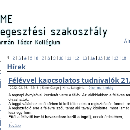
Ál
1
|
2
|
3
|
4
|
5
|
6
|
7
|
8
|
9
|
10
|
11
|
12
|
13
|
14
|
15
|
16
|
17
|
18
|
Hírek
Félévvel kapcsolatos tudnivalók 21
2022. 02. 16. - 12:16 | SimonGergo | Nincs kategória. |
0 komment eddig
A tegnapi évnyitóval kezdetét vette a félév. Az alábbiakban a féléves te
olvashattok.
A taggá váláshoz első körben ki kell töltenetek a regisztrációs formot, 
A regisztráció erre a félévre szól, tehát aki tavaly kitöltötte, most ismét
lesz egy form.
Ettől a félévtől
ismét bevezetésre kerül a tagdíj
, annak érdekében,
...
Tovább