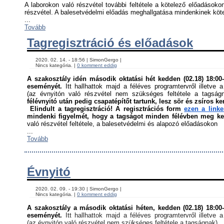
A laborokon való részvétel további feltétele a kötelező előadásokon
részvétel. A balesetvédelmi előadás meghallgatása mindenkinek kötel
...
Tovább
Tagregisztráció és előadások
    2020. 02. 14. - 18:56 | SimonGergo | 

    Nincs kategória. | 
0 komment eddig
A szakosztály idén második oktatási hét kedden (02.18) 18:00-á
eseményét. 
Itt hallhattok majd a féléves programtervről illetve a
(az évnyitón való részvétel nem szükséges feltétele a tagság
félévnyitó után pedig csapatépítőt tartunk, lesz sör és zsíros ke
Elindult a tagregisztráció! A regisztrációs form 
ezen a link
mindenki figyelmét, hogy a tagságot minden félévben meg kell
való részvétel feltétele, a balesetvédelmi és alapozó előadásokon ﻿
...
Tovább
Évnyitó
    2020. 02. 09. - 19:30 | SimonGergo | 

    Nincs kategória. | 
0 komment eddig
A szakosztály a második oktatási héten, kedden (02.18) 18:00-á
eseményét. 
Itt hallhattok majd a féléves programtervről illetve a
(az évnyitón való részvétel nem szükséges feltétele a tagságnak)