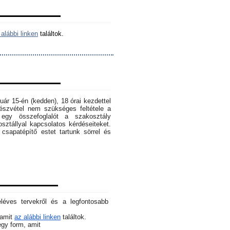
alábbi linken
találtok.
ruár 15-én (kedden), 18 órai kezdettel
szvétel nem szükséges feltétele a
egy összefoglalót a szakosztály
osztállyal kapcsolatos kérdéseiteket.
sapatépítő estet tartunk sörrel és
éléves tervekről és a legfontosabb
 amit
az alábbi linken
találtok.
 egy form, amit