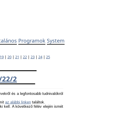
talános
Programok
System
19
|
20
|
21
|
22
|
23
|
24
|
25
/22/2
rvekről és a legfontosabb tudnivalókról
amit
az alábbi linken
találtok.
 ki kell. A következő félév elején ismét