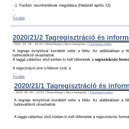
- 1. Forduló: tesztkérdések megoldása (Határidő április 13)
-
...
Tovább
2020/21/2 Tagregisztráció és infor
2021. 02. 19. - 16:41 | SimonGergo | Nincs kategória. |
0 komment eddig
A tegnapi évnyitóval kezdetét vette a félév. Az alábbiakban a fé
tudnivalókról olvashattok.
A taggá váláshoz első körben ki kell töltenetek a
regisztrációs formo
A regisztráció erre a félévre szól, a
...
Tovább
2020/21/1 Tagregisztráció és infor
2020. 09. 09. - 10:52 | SimonGergo | Nincs kategória. |
0 komment eddig
A tegnapi évnyitóval kezdetét vette a félév. Az alábbiakban a fél
tudnivalókról olvashattok.
A taggá váláshoz első körben ki kell töltenetek a regisztrációs formot