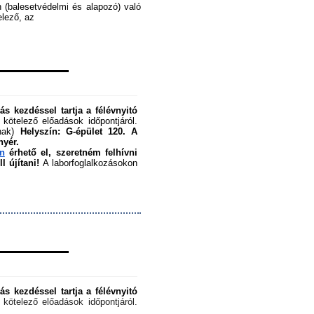
 (balesetvédelmi és alapozó) való 
ező, az ﻿
s kezdéssel tartja a félévnyitó 
 kötelező előadások időpontjáról. 
nak) 
Helyszín: G-épület 120.
A 
nyér.
en
 érhető el, szeretném felhívni 
 újítani!
 A laborfoglalkozásokon 
s kezdéssel tartja a félévnyitó 
 kötelező előadások időpontjáról. 