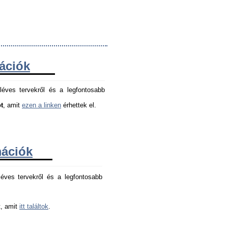
mációk
léves tervekről és a legfontosabb
t
, amit
ezen a linken
érhettek el.
mációk
éves tervekről és a legfontosabb 
, amit 
itt találtok
.