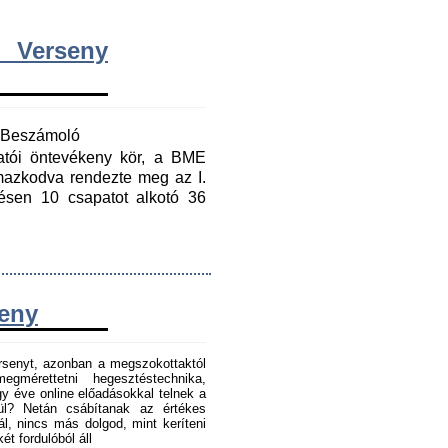
 Verseny
y Beszámoló
gatói öntevékeny kör, a BME
mazkodva rendezte meg az I.
ésen 10 csapatot alkotó 36
seny
senyt, azonban a megszokottaktól
gmérettetni hegesztéstechnika,
 éve online előadásokkal telnek a
tül? Netán csábítanak az értékes
l, nincs más dolgod, mint keríteni
t fordulóból áll