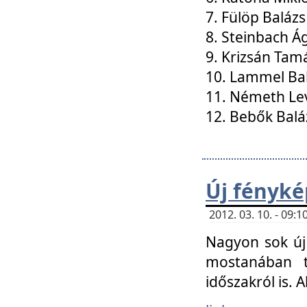
7. Fülöp Balázs
8. Steinbach Á
9. Krizsán Tam
10. Lammel Ba
11. Németh Le
12. Bebők Balá
Új fényké
2012. 03. 10. - 09
Nagyon sok új 
mostanában t
időszakról is. A