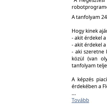
robotprogramo
A tanfolyam 24
Hogy kinek ajá
- akit érdekel 
- akit érdekel
- aki szeretne 
közül (van ol
tanfolyam telje
A képzés piac
érdekében a F
...
Tovább