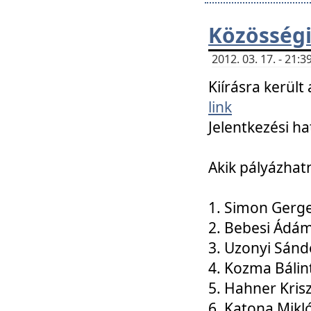
Közösségi
2012. 03. 17. - 21
Kiírásra kerül
link
Jelentkezési ha
Akik pályázhat
1. Simon Gerge
2. Bebesi Ádá
3. Uzonyi Sánd
4. Kozma Bálin
5. Hahner Kris
6. Katona Mikl