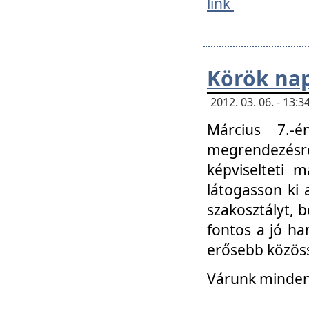
link
Körök na
2012. 03. 06. - 13
Március 7.-
megrendezésre
képviselteti 
látogasson ki 
szakosztályt, b
fontos a jó ha
erősebb közöss
Várunk mindenk