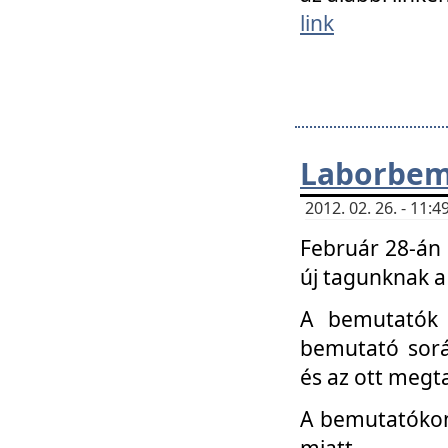
link
Laborbem
2012. 02. 26. - 11:
Február 28-án
új tagunknak a
A bemutatók 
bemutató sorá
és az ott megta
A bemutatókon 
miatt.