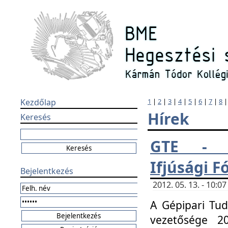
Kezdőlap
1
|
2
|
3
|
4
|
5
|
6
|
7
|
8
Hírek
Keresés
GTE - H
Ifjúsági 
Bejelentkezés
2012. 05. 13. - 10:
A Gépipari Tu
vezetősége 20