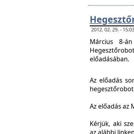
Hegesztőr
2012. 02. 29. - 15:
Március 8-án
Hegesztőrobo
előadásában.
Az előadás so
hegesztőroboto
Az előadás az 
Kérjük, aki sz
az alábbi linken