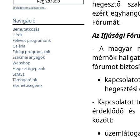
hegesztő sza
Elfelejtettem a jelszavam...
ezért egyhangú
Navigáció
Fórumát.
Bemutatkozás
Az Ifjúsági Fóru
Hírek
Féléves programunk
Galéria
- A magyar m
Eddigi programjaink
mérnök hallgat
Szakmai anyagok
Webshop
fórumot biztosí
Hegesztőgépeink
SzMSz
kapcsolat
Támogatóink
Elérhetőségeink
hegesztési 
- Kapcsolatot t
érdeklődő és 
között:
üzemlátoga