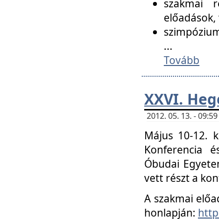
szakmai r
előadások, 
szimpózium
...
Tovább
XXVI. Heg
2012. 05. 13. - 09:
Május 10-12. k
Konferencia é
Óbudai Egyetem
vett részt a ko
A szakmai előa
honlapján:
http