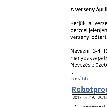
A verseny ápril
Kérjük a vers
perccel jelenje
verseny időtar
Nevezni 3-4 f
hiányos csapat
Nevezés előze
...
Tovább
Robotpro
2012. 03. 19. - 20:
A Hegesztési S