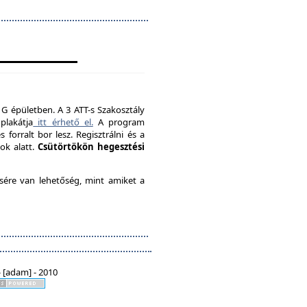
 G épületben. A 3 ATT-s Szakosztály
plakátja
itt érhető el.
A program
forralt bor lesz. Regisztrálni és a
ok alatt.
Csütörtökön hegesztési
ésére van lehetőség, mint amiket a
 [adam] - 2010