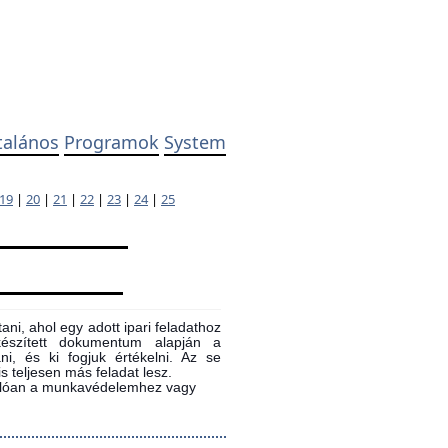
talános
Programok
System
19
|
20
|
21
|
22
|
23
|
24
|
25
ni, ahol egy adott ipari feladathoz
 készített dokumentum alapján a
ni, és ki fogjuk értékelni. Az se
s teljesen más feladat lesz.
sonlóan a munkavédelemhez vagy