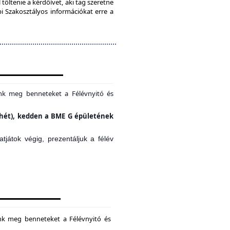
töltenie a kérdőívet, aki tag szeretne
bi Szakosztályos információkat erre a
unk meg benneteket a Félévnyitó és
si hét), kedden a BME G épületének
játok végig, prezentáljuk a félév
unk meg benneteket a Félévnyitó és