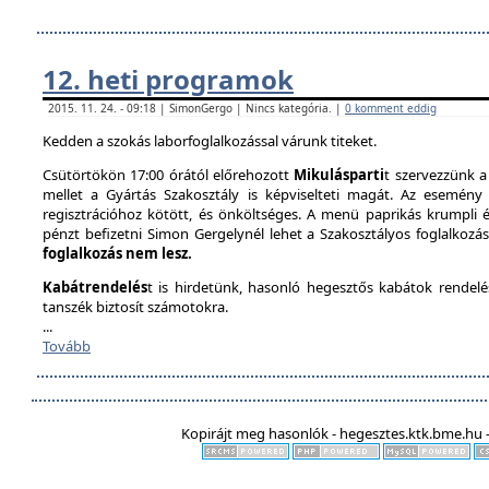
12. heti programok
2015. 11. 24. - 09:18 | SimonGergo | Nincs kategória. |
0 komment eddig
Kedden a szokás laborfoglalkozással várunk titeket.
Csütörtökön 17:00 órától előrehozott
Mikulásparti
t szervezzünk a
mellet a Gyártás Szakosztály is képviselteti magát. Az esemény 
regisztrációhoz kötött, és önköltséges. A menü paprikás krumpli és 
pénzt befizetni Simon Gergelynél lehet a Szakosztályos foglalkozás
foglalkozás nem lesz.
Kabátrendelés
t is hirdetünk, hasonló hegesztős kabátok rendel
tanszék biztosít számotokra.
...
Tovább
Kopirájt meg hasonlók - hegesztes.ktk.bme.hu -