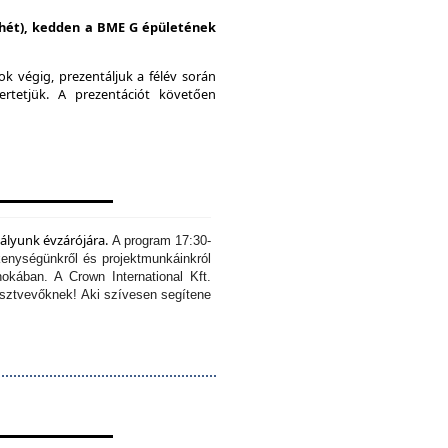
i hét), kedden a BME G épületének
k végig, prezentáljuk a félév során
ertetjük.
A prezentációt követően
tályunk évzárójára.
A program 17:30-
kenységünkről és projektmunkáinkról
okában. A Crown International Kft.
résztvevőknek!
Aki szívesen segítene