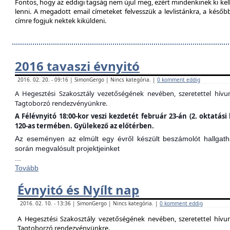
Fontos, hogy az eddigi tagság nem újul meg, ezért mindenkinek ki kell 
lenni. A megadott email címeteket felvesszük a levlistánkra, a későb
címre fogjuk nektek kiküldeni.
2016 tavaszi évnyitó
2016. 02. 20. - 09:16 | SimonGergo | Nincs kategória. |
0 komment eddig
A Hegesztési Szakosztály vezetőségének nevében, szeretettel hív
Tagtoborzó rendezvényünkre.
A Félévnyitó 18:00-kor veszi kezdetét február 23-án (2. oktatá
120-as termében. Gyülekező az előtérben.
Az eseményen az elmúlt egy évről készült beszámolót hallgathat
során megvalósult projektjeinket
...
Tovább
Évnyitó és Nyílt nap
2016. 02. 10. - 13:36 | SimonGergo | Nincs kategória. |
0 komment eddig
A Hegesztési Szakosztály vezetőségének nevében, szeretettel hív
Tagtoborzó rendezvényünkre.