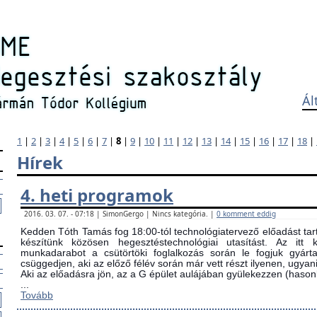
Ál
1
|
2
|
3
|
4
|
5
|
6
|
7
|
8
|
9
|
10
|
11
|
12
|
13
|
14
|
15
|
16
|
17
|
18
|
Hírek
4. heti programok
2016. 03. 07. - 07:18 | SimonGergo | Nincs kategória. |
0 komment eddig
Kedden Tóth Tamás fog 18:00-tól technológiatervező előadást tarta
készítünk közösen hegesztéstechnológiai utasítást. Az itt
munkadarabot a csütörtöki foglalkozás során le fogjuk gyárta
csüggedjen, aki az előző félév során már vett részt ilyenen, ugyani
Aki az előadásra jön, az a G épület aulájában gyülekezzen (ha
...
Tovább