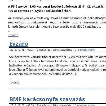
A Félévnyitó 18:00-kor veszi kezdetét február 23-án (2. oktatás
120-as termében. Gyülekező az előtérben.
Az eseményen az elmúlt egy évről készült beszámolót hallgathatjáto
megvalósult projektjeinket végül a félév programtervezetét ism
lehetőségetek lesz jelentkezni a Szakosztály érdeklődő tagságába.
...
Tovább
Évzáró
2015. 12. 15. - 09:25 | SimonGergo | Nincs kategória. |
0 komment eddig
Sok szeretettel várunk Titeket december 17-én csütörtökön Szakosz
kor a G épület 120-as termében kezdődik, ahol az elmúlt éves tevé
hallhattok előadást.
A vacsorát 18 órakor tálaljuk a G épület csarn
jóvoltából a főételen kívül süteménnyel és üdítővel kedveskedünk a 
a vacsora előkészületeiben, csütörtök délután 14
...
Tovább
BME karácsonyfa szavazás
2015. 12. 09. - 08:39 | SimonGergo | Nincs kategória. |
0 komment eddig