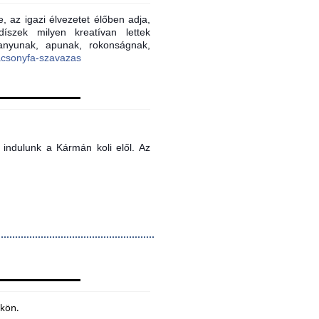
, az igazi élvezetet élőben adja,
íszek milyen kreatívan lettek
 anyunak, apunak, rokonságnak,
acsonyfa-szavazas
indulunk a Kármán koli elől. Az
ökön.