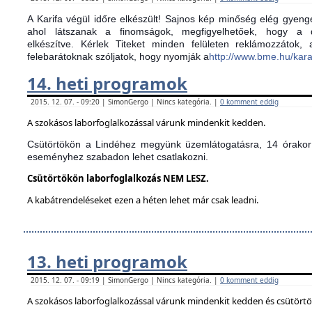
A Karifa végül időre elkészült! Sajnos kép minőség elég gyenge
ahol látszanak a finomságok, megfigyelhetőek, hogy a d
elkészítve.
Kérlek Titeket minden felületen reklámozzátok,
felebarátoknak szóljatok, hogy nyomják a
http://www.bme.hu/kar
14. heti programok
2015. 12. 07. - 09:20 | SimonGergo | Nincs kategória. |
0 komment eddig
A szokásos laborfoglalkozással várunk mindenkit kedden.
Csütörtökön a Lindéhez megyünk üzemlátogatásra, 14 órakor 
eseményhez szabadon lehet csatlakozni.
Csütörtökön laborfoglalkozás NEM LESZ.
A kabátrendeléseket ezen a héten lehet már csak leadni.
13. heti programok
2015. 12. 07. - 09:19 | SimonGergo | Nincs kategória. |
0 komment eddig
A szokásos laborfoglalkozással várunk mindenkit kedden és csütört