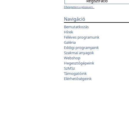
Elfelejtettem a jelszavam...
Navigáció
Bemutatkozás
Hírek
Féléves programunk
Galéria
Eddigi programjaink
Szakmai anyagok
Webshop
Hegesztőgépeink
SzMSz
Támogatóink
Elérhetőségeink