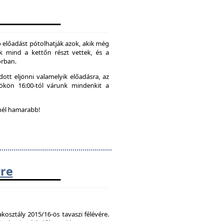
 előadást pótolhatják azok, akik még
k mind a kettőn részt vettek, és a
orban.
ott eljönni valamelyik előadásra, az
tökön 16:00-tól várunk mindenkit a
nél hamarabb!
vre
kosztály 2015/16-ös tavaszi félévére.