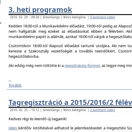
3. heti programok
2016. 02. 29. - 09:28 | SimonGergo | Nincs kategória. |
0 komment eddig
Kedden 18:00-tól a Munkavédelmi előadást, 19:00-tól pedig az Alapozó
nem hallgatták meg ezeket az előadásokat ebben a félévben. Aki
munkavédelmi papírt is aláírták, azokat 18:00-tól várjuk a hegesztőlab
Csütörtökön 18:00-tól Alapozó előadást tartunk utoljára. Aki nem tud
keresse a Szakosztály vezetőségét a további teendőkért. Csütör
hegesztőlaborba.
Aki eddig még nem töltötte ki a
regisztrációs formot
, az tegye meg mi
...
Tovább
Tagregisztráció a 2015/2016/2 félé
2016. 02. 25. - 10:12 | SimonGergo | Nincs kategória. |
0 komment eddig
Kedves régi és leendő új tagjaink!
Jelen
kérdőív kitöltésével adhatod le jelentkezésedet a Hegesztési Sza