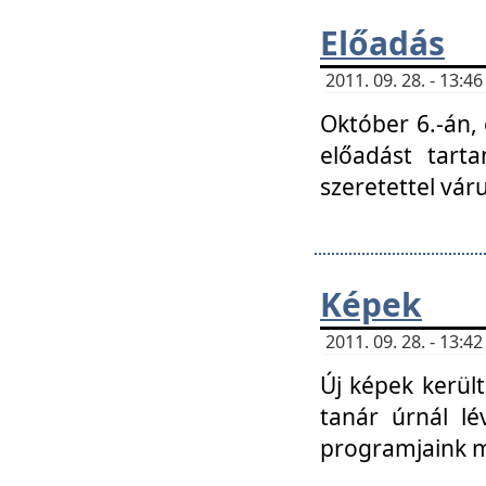
Előadás
2011. 09. 28. - 13:
Október 6.-án,
előadást tart
szeretettel vá
Képek
2011. 09. 28. - 13:
Új képek kerülte
tanár úrnál lé
programjaink m