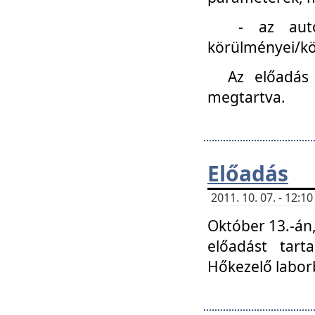
- az autóipa
körülményei/k
Az előadás
megtartva.
Előadás
2011. 10. 07. - 12:
Október 13.-án,
előadást tar
Hőkezelő labor