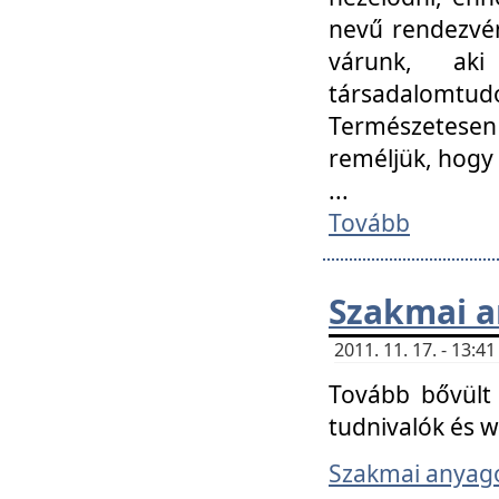
nevű rendezvén
várunk, aki
társadalomtud
Természetesen
reméljük, hogy
...
Tovább
Szakmai 
2011. 11. 17. - 13:
Tovább bővült 
tudnivalók és 
Szakmai anyag