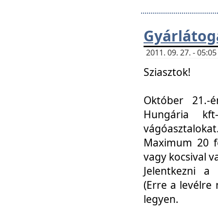
Gyárlátoga
2011. 09. 27. - 05:
Sziasztok!
Október 21.-é
Hungária kf
vágóasztalokat
Maximum 20 fő
vagy kocsival 
Jelentkezni a 
(Erre a levélre 
legyen.