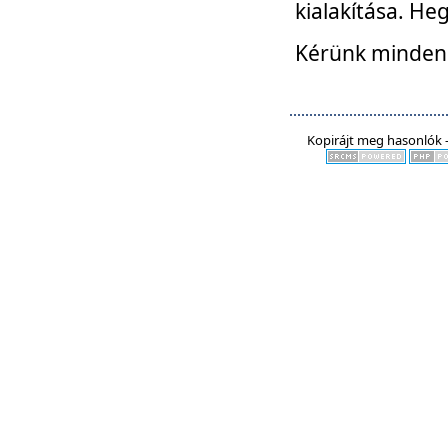
kialakítása. He
Kérünk mindenki
Kopirájt meg hasonlók -