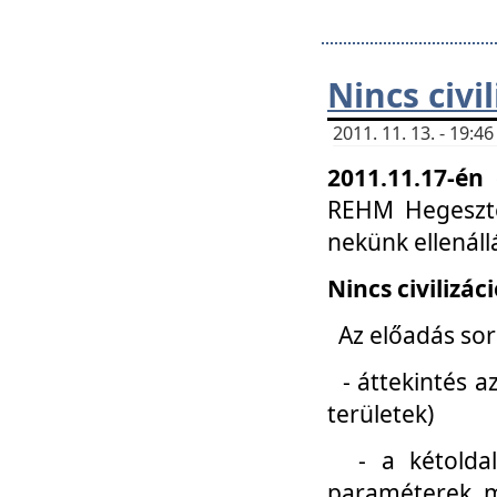
Nincs civi
2011. 11. 13. - 19:
2011.11.17-én
REHM Hegeszté
nekünk ellenál
Nincs civilizác
Az előadás sorá
- áttekintés az
területek)
- a kétoldali 
paraméterek, m