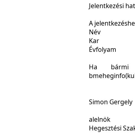
Jelentkezési ha
A jelentkezéshe
Név
Kar
Évfolyam
Ha bármi 
bmeheginfo(kuk
Simon Gergely
alelnök
Hegesztési Sza