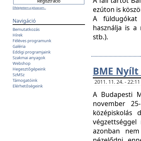
A fali tartót B
ezúton is köszö
Elfelejtettem a jelszavam...
A füldugókat
Navigáció
használja is a 
Bemutatkozás
Hírek
stb.).
Féléves programunk
Galéria
Eddigi programjaink
Szakmai anyagok
Webshop
BME Nyílt
Hegesztőgépeink
SzMSz
Támogatóink
2011. 11. 24. - 22:
Elérhetőségeink
A Budapesti 
november 25-
középiskolás d
végzettséggel
azonban nem 
nézelődni, enn