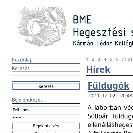
Kezdőlap
1
|
2
|
3
|
4
|
5
|
6
|
7
|
8
Hírek
Keresés
Füldugók
2011. 12. 02. - 20:
Bejelentkezés
A laborban vég
500pár füldugó
ellenállásheges