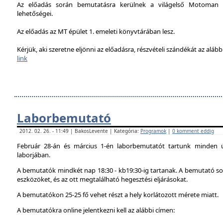
Az előadás során bemutatásra kerülnek a világelső Motoman h
lehetőségei.
Az előadás az MT épület 1. emeleti könyvtárában lesz.
Kérjük, aki szeretne eljönni az előadásra, részvételi szándékát az alábbi
link
Laborbemutató
2012. 02. 26. - 11:49 | BakosLevente | Kategória:
Programok
|
0 komment eddig
Február 28-án és március 1-én laborbemutatót tartunk minden 
laborjában.
A bemutatók mindkét nap 18:30 - kb19:30-ig tartanak. A bemutató sor
eszközöket, és az ott megtalálható hegesztési eljárásokat.
A bemutatókon 25-25 fő vehet részt a hely korlátozott mérete miatt.
A bemutatókra online jelentkezni kell az alábbi címen: