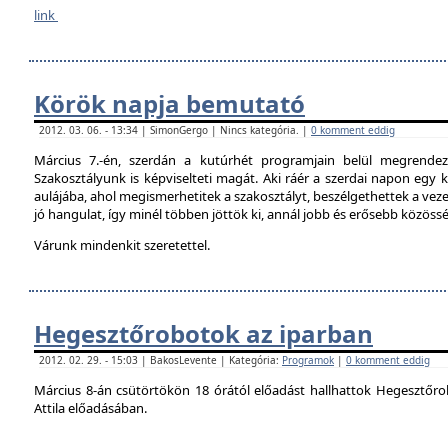
link
Körök napja bemutató
2012. 03. 06. - 13:34 | SimonGergo | Nincs kategória. |
0 komment eddig
Március 7.-én, szerdán a kutúrhét programjain belül megrendez
Szakosztályunk is képviselteti magát. Aki ráér a szerdai napon egy ki
aulájába, ahol megismerhetitek a szakosztályt, beszélgethettek a veze
jó hangulat, így minél többen jöttök ki, annál jobb és erősebb közöss
Várunk mindenkit szeretettel.
Hegesztőrobotok az iparban
2012. 02. 29. - 15:03 | BakosLevente | Kategória:
Programok
|
0 komment eddig
Március 8-án csütörtökön 18 órától előadást hallhattok Hegesztőro
Attila előadásában.