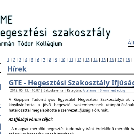
Ál
1
|
2
|
3
|
4
|
5
|
6
|
7
|
8
|
9
|
10
|
11
|
12
|
13
|
14
|
15
|
16
|
17
|
18
|
Hírek
GTE - Hegesztési Szakosztály Ifjús
2012. 05. 13. - 10:07 | BakosLevente | Kategória:
Általános
|
0 komment eddig
A Gépipari Tudományos Egyesület Hegesztési Szakosztályának v
kinyilvánította a jövő hegesztő szakembereinek utánpótlásána
határozattal megalapította a szervezet Ifjúsági Fórumát.
Az Ifjúsági Fórum céljai:
- A magyar mérnöki hegesztés tudomány iránt érdeklődő mérnök hallg