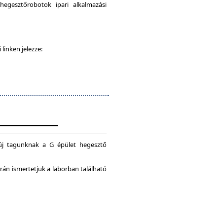
egesztőrobotok ipari alkalmazási
 linken jelezze:
új tagunknak a G épület hegesztő
án ismertetjük a laborban található