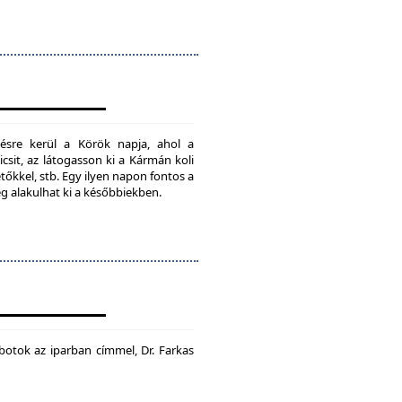
ésre kerül a Körök napja, ahol a
csit, az látogasson ki a Kármán koli
tőkkel, stb. Egy ilyen napon fontos a
ég alakulhat ki a későbbiekben.
botok az iparban címmel, Dr. Farkas