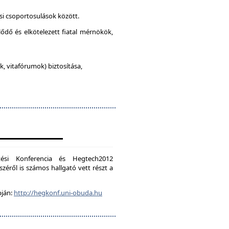
si csoportosulások között.
lődő és elkötelezett fiatal mérnökök,
, vitafórumok) biztosítása,
ési Konferencia és Hegtech2012
zéről is számos hallgató vett részt a
pján:
http://hegkonf.uni-obuda.hu