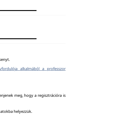
senyt.
vfordulója alkalmából a professzor
enjenek meg, hogy a regisztrációra is
patokba helyezzük.