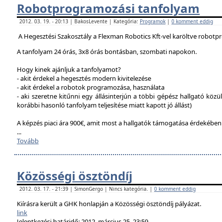
Robotprogramozási tanfolyam
2012. 03. 19. - 20:13 | BakosLevente | Kategória:
Programok
|
0 komment eddig
A Hegesztési Szakosztály a Flexman Robotics Kft-vel karöltve robotp
A tanfolyam 24 órás, 3x8 órás bontásban, szombati napokon.
Hogy kinek ajánljuk a tanfolyamot?
- akit érdekel a hegesztés modern kivitelezése
- akit érdekel a robotok programozása, használata
- aki szeretne kitűnni egy állásinterjún a többi gépész hallgató közü
korábbi hasonló tanfolyam teljesítése miatt kapott jó állást)
A képzés piaci ára 900€, amit most a hallgatók támogatása érdekébe
...
Tovább
Közösségi ösztöndíj
2012. 03. 17. - 21:39 | SimonGergo | Nincs kategória. |
0 komment eddig
Kiírásra került a GHK honlapján a Közösségi ösztöndíj pályázat.
link
Jelentkezési határidő: 2012. március 25. 23:59.