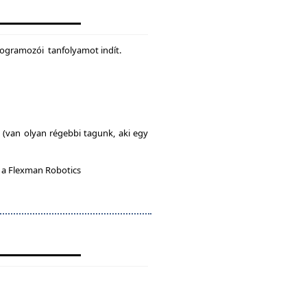
rogramozói tanfolyamot indít.
l (van olyan régebbi tagunk, aki egy
n a Flexman Robotics