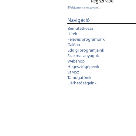
Elfelejtettem a jelszavam...
Navigáció
Bemutatkozás
Hírek
Féléves programunk
Galéria
Eddigi programjaink
Szakmai anyagok
Webshop
Hegesztőgépeink
SzMSz
Támogatóink
Elérhetőségeink