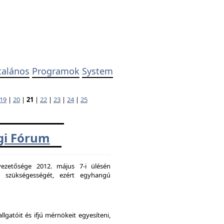
talános
Programok
System
19
|
20
|
21
|
22
|
23
|
24
|
25
ági Fórum
ezetősége 2012. május 7-i ülésén
k szükségességét, ezért egyhangú
atóit és ifjú mérnökeit egyesíteni,