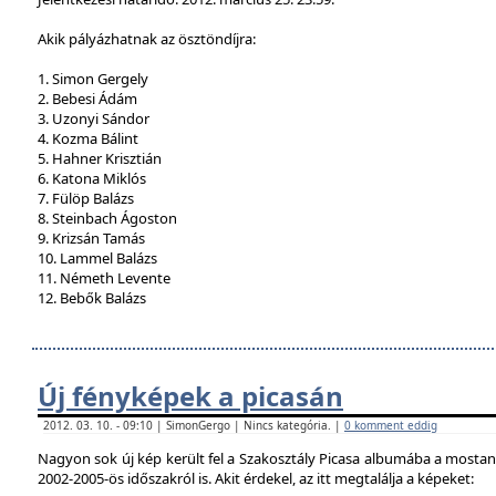
Akik pályázhatnak az ösztöndíjra:
1. Simon Gergely
2. Bebesi Ádám
3. Uzonyi Sándor
4. Kozma Bálint
5. Hahner Krisztián
6. Katona Miklós
7. Fülöp Balázs
8. Steinbach Ágoston
9. Krizsán Tamás
10. Lammel Balázs
11. Németh Levente
12. Bebők Balázs
Új fényképek a picasán
2012. 03. 10. - 09:10 | SimonGergo | Nincs kategória. |
0 komment eddig
Nagyon sok új kép került fel a Szakosztály Picasa albumába a mostan
2002-2005-ös időszakról is. Akit érdekel, az itt megtalálja a képeket: