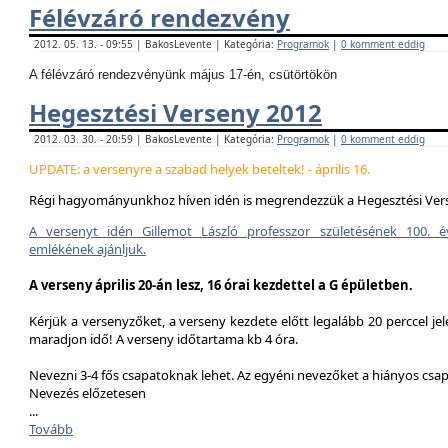
Félévzáró rendezvény
2012. 05. 13. - 09:55 | BakosLevente | Kategória:
Programok
|
0 komment eddig
A félévzáró rendezvényünk május 17-én, csütörtökön
Hegesztési Verseny 2012
2012. 03. 30. - 20:59 | BakosLevente | Kategória:
Programok
|
0 komment eddig
UPDATE: a versenyre a szabad helyek beteltek! - április 16.
Régi hagyományunkhoz híven idén is megrendezzük a Hegesztési Ver
A versenyt idén Gillemot László professzor születésének 100. é
emlékének ajánljuk.
A verseny április 20-án lesz, 16 órai kezdettel a G épületben.
Kérjük a versenyzőket, a verseny kezdete előtt legalább 20 perccel jel
maradjon idő! A verseny időtartama kb 4 óra.
Nevezni 3-4 fős csapatoknak lehet. Az egyéni nevezőket a hiányos csa
Nevezés előzetesen
...
Tovább