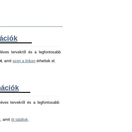
mációk
léves tervekről és a legfontosabb
t
, amit
ezen a linken
érhettek el.
mációk
éves tervekről és a legfontosabb 
, amit 
itt találtok
.