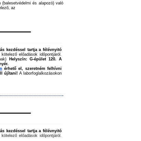
 (balesetvédelmi és alapozó) való 
ező, az ﻿
s kezdéssel tartja a félévnyitó 
 kötelező előadások időpontjáról. 
nak) 
Helyszín: G-épület 120.
A 
nyér.
en
 érhető el, szeretném felhívni 
 újítani!
 A laborfoglalkozásokon 
s kezdéssel tartja a félévnyitó 
 kötelező előadások időpontjáról. 