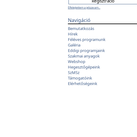
Elfelejtettem a jelszavam...
Navigáció
Bemutatkozás
Hírek
Féléves programunk
Galéria
Eddigi programjaink
Szakmai anyagok
Webshop
Hegesztőgépeink
SzMSz
Támogatóink
Elérhetőségeink