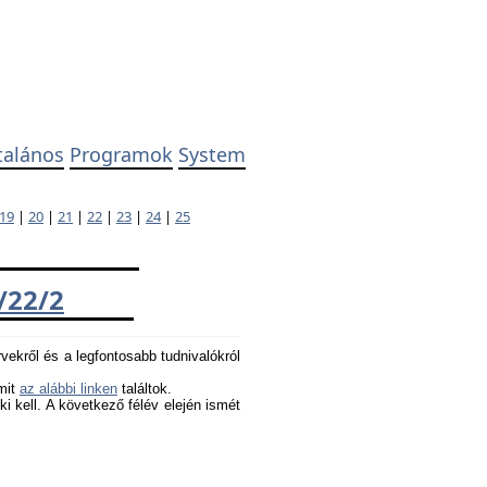
talános
Programok
System
19
|
20
|
21
|
22
|
23
|
24
|
25
/22/2
rvekről és a legfontosabb tudnivalókról
amit
az alábbi linken
találtok.
 ki kell. A következő félév elején ismét