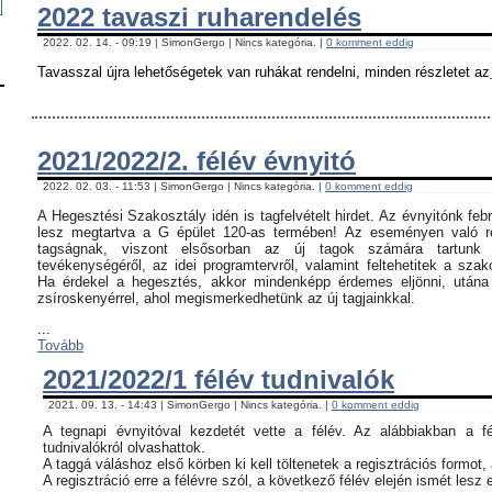
2022 tavaszi ruharendelés
2022. 02. 14. - 09:19 | SimonGergo | Nincs kategória. |
0 komment eddig
Tavasszal újra lehetőségetek van ruhákat rendelni, minden részletet az
2021/2022/2. félév évnyitó
2022. 02. 03. - 11:53 | SimonGergo | Nincs kategória. |
0 komment eddig
A Hegesztési Szakosztály idén is tagfelvételt hirdet. Az évnyitónk feb
lesz megtartva a G épület 120-as termében! Az eseményen való ré
tagságnak, viszont elsősorban az új tagok számára tartunk 
tevékenységéről, az idei programtervről, valamint feltehetitek a szak
Ha érdekel a hegesztés, akkor mindenképp érdemes eljönni, utána c
zsíroskenyérrel, ahol megismerkedhetünk az új tagjainkkal.
...
Tovább
2021/2022/1 félév tudnivalók
2021. 09. 13. - 14:43 | SimonGergo | Nincs kategória. |
0 komment eddig
A tegnapi évnyitóval kezdetét vette a félév. Az alábbiakban a f
tudnivalókról olvashattok.
A taggá váláshoz első körben ki kell töltenetek a regisztrációs formot,
A regisztráció erre a félévre szól, a következő félév elején ismét lesz