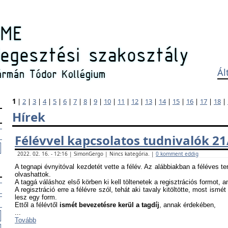
Ál
1
|
2
|
3
|
4
|
5
|
6
|
7
|
8
|
9
|
10
|
11
|
12
|
13
|
14
|
15
|
16
|
17
|
18
|
Hírek
Félévvel kapcsolatos tudnivalók 21
2022. 02. 16. - 12:16 | SimonGergo | Nincs kategória. |
0 komment eddig
A tegnapi évnyitóval kezdetét vette a félév. Az alábbiakban a féléves te
olvashattok.
A taggá váláshoz első körben ki kell töltenetek a regisztrációs formot, 
A regisztráció erre a félévre szól, tehát aki tavaly kitöltötte, most ismét
lesz egy form.
Ettől a félévtől
ismét bevezetésre kerül a tagdíj
, annak érdekében,
...
Tovább