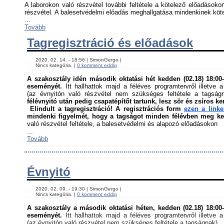
A laborokon való részvétel további feltétele a kötelező előadásokon
részvétel. A balesetvédelmi előadás meghallgatása mindenkinek kötel
...
Tovább
Tagregisztráció és előadások
    2020. 02. 14. - 18:56 | SimonGergo | 

    Nincs kategória. | 
0 komment eddig
A szakosztály idén második oktatási hét kedden (02.18) 18:00-á
eseményét. 
Itt hallhattok majd a féléves programtervről illetve a
(az évnyitón való részvétel nem szükséges feltétele a tagság
félévnyitó után pedig csapatépítőt tartunk, lesz sör és zsíros ke
Elindult a tagregisztráció! A regisztrációs form 
ezen a link
mindenki figyelmét, hogy a tagságot minden félévben meg kell
való részvétel feltétele, a balesetvédelmi és alapozó előadásokon ﻿
...
Tovább
Évnyitó
    2020. 02. 09. - 19:30 | SimonGergo | 

    Nincs kategória. | 
0 komment eddig
A szakosztály a második oktatási héten, kedden (02.18) 18:00-á
eseményét. 
Itt hallhattok majd a féléves programtervről illetve a
(az évnyitón való részvétel nem szükséges feltétele a tagságnak)