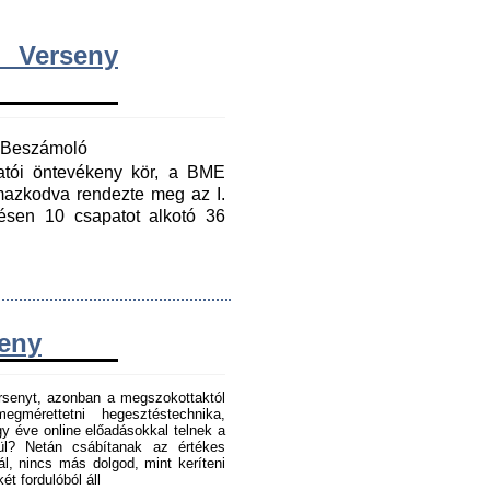
 Verseny
y Beszámoló
gatói öntevékeny kör, a BME
mazkodva rendezte meg az I.
ésen 10 csapatot alkotó 36
seny
senyt, azonban a megszokottaktól
gmérettetni hegesztéstechnika,
 éve online előadásokkal telnek a
tül? Netán csábítanak az értékes
l, nincs más dolgod, mint keríteni
t fordulóból áll