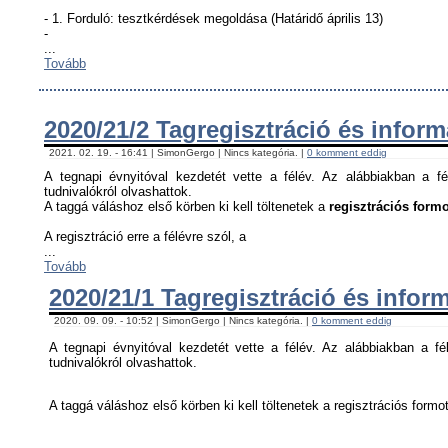
- 1. Forduló: tesztkérdések megoldása (Határidő április 13)
-
...
Tovább
2020/21/2 Tagregisztráció és infor
2021. 02. 19. - 16:41 | SimonGergo | Nincs kategória. |
0 komment eddig
A tegnapi évnyitóval kezdetét vette a félév. Az alábbiakban a fé
tudnivalókról olvashattok.
A taggá váláshoz első körben ki kell töltenetek a
regisztrációs formo
A regisztráció erre a félévre szól, a
...
Tovább
2020/21/1 Tagregisztráció és infor
2020. 09. 09. - 10:52 | SimonGergo | Nincs kategória. |
0 komment eddig
A tegnapi évnyitóval kezdetét vette a félév. Az alábbiakban a fél
tudnivalókról olvashattok.
A taggá váláshoz első körben ki kell töltenetek a regisztrációs formot