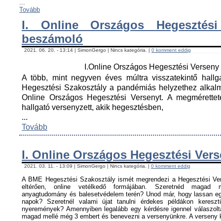
...
Tovább
I. Online Országos Hegesztési
beszámoló
2021. 06. 20. - 13:14 | SimonGergo | Nincs kategória. |
0 komment eddig
I.Online Országos Hegesztési Versen
A több, mint negyven éves múltra visszatekintő hall
Hegesztési Szakosztály a pandémiás helyzethez alkal
Online Országos Hegesztési Versenyt. A megmérettet
hallgató versenyzett, akik hegesztésben,
...
Tovább
I. Online Országos Hegesztési Ver
2021. 03. 11. - 13:09 | SimonGergo | Nincs kategória. |
0 komment eddig
A BME Hegesztési Szakosztály ismét megrendezi a Hegesztési Ver
eltérően, online vetélkedő formájában. Szeretnéd magad me
anyagtudomány és balesetvédelem terén? Unod már, hogy lassan egy
napok? Szeretnél valami újat tanulni érdekes példákon keresz
nyeremények? Amennyiben legalább egy kérdésre igennel válaszoltá
magad mellé még 3 embert és benevezni a versenyünkre. A verseny ké