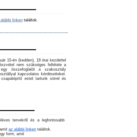
alábbi linken
találtok.
ruár 15-én (kedden), 18 órai kezdettel
szvétel nem szükséges feltétele a
egy összefoglalót a szakosztály
osztállyal kapcsolatos kérdéseiteket.
sapatépítő estet tartunk sörrel és
éléves tervekről és a legfontosabb
 amit
az alábbi linken
találtok.
 egy form, amit