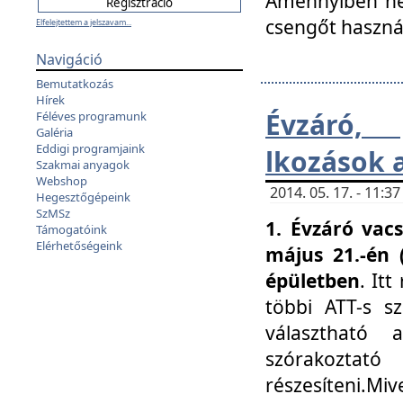
Amennyiben nem
csengőt haszná
Elfelejtettem a jelszavam...
Navigáció
Bemutatkozás
Hírek
Évzáró, 
Féléves programunk
Galéria
Eddigi programjaink
lkozások 
Szakmai anyagok
Webshop
2014. 05. 17. - 11:
Hegesztőgépeink
SzMSz
1. Évzáró vac
Támogatóink
Elérhetőségeink
május 21.-én 
épületben
. It
többi ATT-s sz
választható 
szórakoztató
részesíteni.Miv