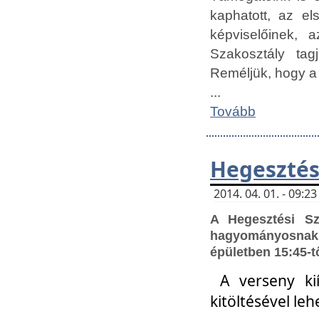
kaphatott, az e
képviselőinek,
Szakosztály tag
Reméljük, hogy a
...
Tovább
Hegesztés
2014. 04. 01. - 09:
A Hegesztési S
hagyományosnak 
épületben 15:45-t
A verseny ki
kitöltésével leh