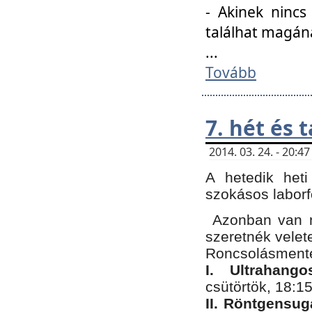
- Akinek nincs
találhat magán
...
Tovább
7. hét és 
2014. 03. 24. - 20:
A hetedik heti
szokásos labor
Azonban van n
szeretnék velet
Roncsolásmente
I. Ultrahang
csütörtök, 18:15
II. Röntgensug