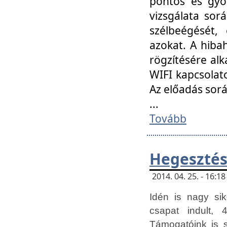
pontos és gyor
vizsgálata so
szélbeégését, 
azokat. A hibah
rögzítésére alk
WIFI kapcsolat
Az előadás sor
...
Tovább
Hegesztés
2014. 04. 25. - 16:
Idén is nagy sik
csapat indult, 
Támogatóink is 