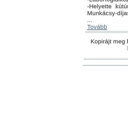
-Helyette kút
Munkácsy-díja
...
Tovább
Kopirájt meg 