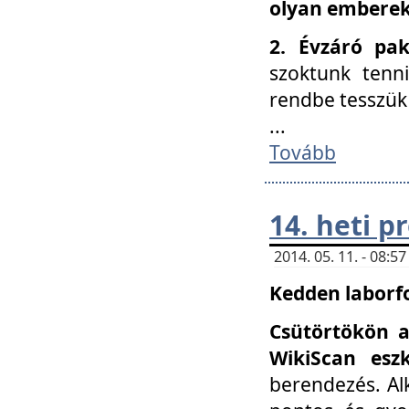
olyan embereke
2. Évzáró pa
szoktunk tenn
rendbe tesszü
...
Tovább
14. heti 
2014. 05. 11. - 08:
Kedden laborfo
Csütörtökön a
WikiScan eszk
berendezés. Al