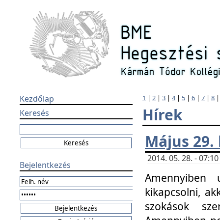
Kezdőlap
1
|
2
|
3
|
4
|
5
|
6
|
7
|
8
Hírek
Keresés
Május 29.
2014. 05. 28. - 07:
Bejelentkezés
Amennyiben u
kikapcsolni, ak
szokások sze