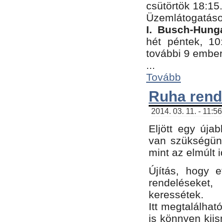
csütörtök 18:15
Üzemlátogatáso
I. Busch-Hung
hét péntek, 10
további 9 embe
...
Tovább
Ruha rend
2014. 03. 11. - 11:5
Eljött egy úja
van szükségünk
mint az elmúlt
Újítás, hogy e
rendelések
keressétek.
Itt megtalálhat
is könnyen kii