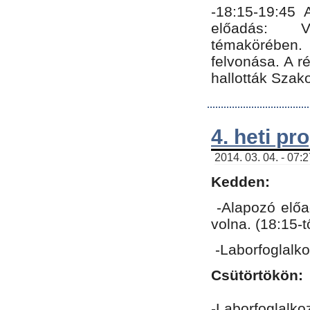
-18:15-19:45
előadás: Vo
témakörében.
felvonása. A 
hallották Szako
4. heti p
2014. 03. 04. - 07:
Kedden:
-Alapozó előa
volna. (18:15-
-Laborfoglalk
Csütörtökön:
-Laborfoglalko