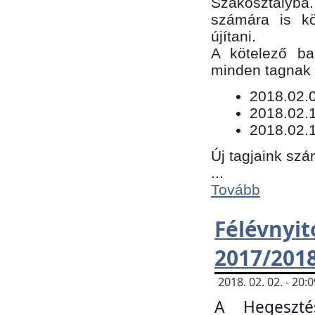
Szakosztályba.
számára is kö
újítani.
​A kötelező ba
minden tagnak m
​2018.02.
2018.02.
2018.02.1
Új tagjaink szá
...
Tovább
Félévn
2017/201
2018. 02. 02. - 20
A Hegeszté