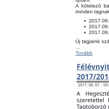
​A kötelező b
minden tagnak 
​2017.09
2017.09
2017.09.
Új tagjaink sz
...
Tovább
Félévn
2017/201
2017. 09. 07. - 
A Hegeszté
szeretette
Tagtoborzó 