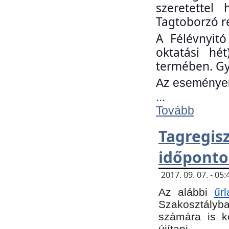
szeretettel
Tagtoborzó r
A Félévnyitó
oktatási hé
termében. Gy
Az eseményen 
...
Tovább
Tagregi
időponto
2017. 09. 07. - 0
Az alábbi
űr
Szakosztályba.
számára is k
újítani.