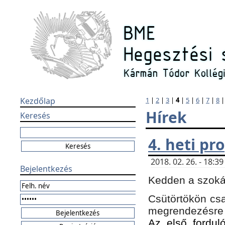
Kezdőlap
1
|
2
|
3
|
4
|
5
|
6
|
7
|
8
Hírek
Keresés
4. heti p
2018. 02. 26. - 18:
Bejelentkezés
Kedden a szokás
Csütörtökön csa
megrendezésre 
Az első forduló