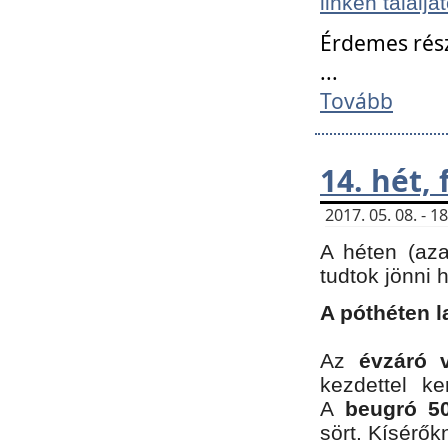
linken találjá
Érdemes rés
...
Tovább
14. hét,
2017. 05. 08. - 
A héten (az
tudtok jönni 
A póthéten l
Az
évzáró 
kezdettel k
A
beugró 50
sört. Kísérő