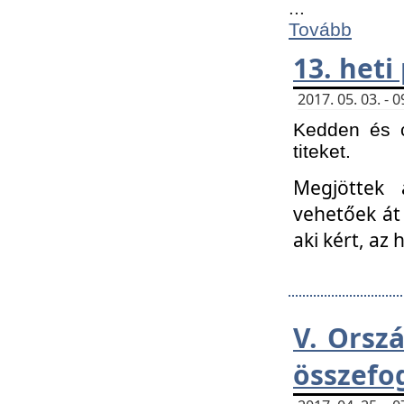
...
Tovább
13. heti
2017. 05. 03. -
Kedden és c
titeket.
Megjöttek 
vehetőek át
aki kért, az
V. Orsz
összefo