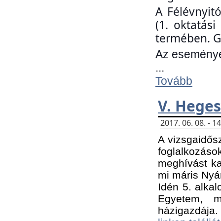
A Félévnyit
(1. oktatás
termében. G
Az eseményen
...
Tovább
V. Heges
2017. 06. 08. - 
A vizsgaidős
foglalkozás
meghívást ka
mi máris Nyár
Idén 5. alka
Egyetem, m
házigazdája.