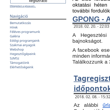
oktatási héten
Elfelejtettem a jelszavam...
további fordulók
Navigáció
GPONG - A
Bemutatkozás
2018. 02. 20. - 22:03
Hírek
Féléves programunk
A Hegesztési
Galéria
bajnokságot.
Eddigi programjaink
Szakmai anyagok
A facebook es
Webshop
Hegesztőgépeink
minden informáci
SzMSz
Találkozzunk a 3
Támogatóink
Elérhetőségeink
Tagregi
időpontok
2018. 02. 08. - 15
Az alábbi
űrl