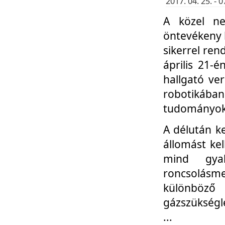
2017. 04. 25. -
A közel ne
öntevékeny k
sikerrel re
április 21-
hallgató ve
robotikáb
tudományok 
A délután k
állomást kel
mind gyak
roncsolás
különböző
gázszükségl
...