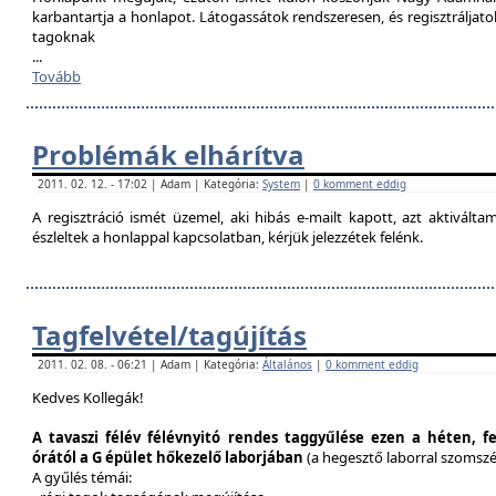
karbantartja a honlapot. Látogassátok rendszeresen, és regisztráljat
tagoknak
...
Tovább
Problémák elhárítva
2011. 02. 12. - 17:02 | Adam | Kategória:
System
|
0 komment eddig
A regisztráció ismét üzemel, aki hibás e-mailt kapott, azt aktivál
észleltek a honlappal kapcsolatban, kérjük jelezzétek felénk.
Tagfelvétel/tagújítás
2011. 02. 08. - 06:21 | Adam | Kategória:
Általános
|
0 komment eddig
Kedves Kollegák!
A tavaszi félév félévnyitó rendes taggyűlése ezen a héten, f
órától a G épület hőkezelő laborjában
(a hegesztő laborral szomsz
A gyűlés témái: