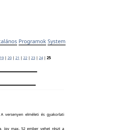
talános
Programok
System
19
|
20
|
21
|
22
|
23
|
24
|
25
A versenyen elméleti és gyakorlati
ia, így max. 52 ember vehet részt a