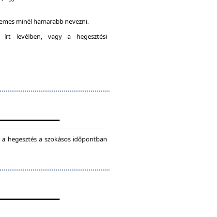
rdemes minél hamarabb nevezni.
 írt levélben, vagy a hegesztési
ül a hegesztés a szokásos időpontban