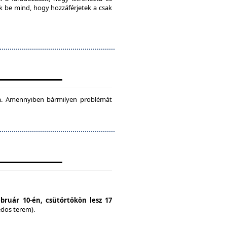
ok be mind, hogy hozzáférjetek a csak
tam. Amennyiben bármilyen problémát
ebruár 10-én, csütörtökön lesz 17
édos terem).