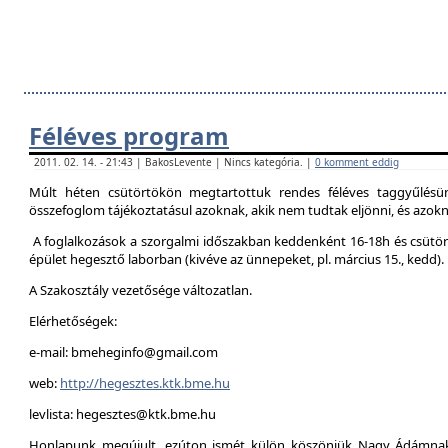
Féléves program
2011. 02. 14. - 21:43 | BakosLevente | Nincs kategória. |
0 komment eddig
Múlt héten csütörtökön megtartottuk rendes féléves taggyűlésün
összefoglom tájékoztatásul azoknak, akik nem tudtak eljönni, és azokna
A foglalkozások a szorgalmi időszakban keddenként 16-18h és csütör
épület hegesztő laborban (kivéve az ünnepeket, pl. március 15., kedd).
A Szakosztály vezetősége változatlan.
Elérhetőségek:
e-mail: bmeheginfo@gmail.com
web:
http://hegesztes.ktk.bme.hu
levlista: hegesztes@ktk.bme.hu
Honlapunk megújult, ezúton ismét külön köszönjük Nagy Ádámnak 