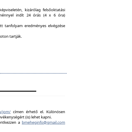
viseletén, kizárólag felsőoktatási
ménnyel indít 24 órás (4 x 6 óra)
ott tanfolyam eredményes elvégzése
oton tartják.
u/jom/
címen érhető el. Különösen
evékenységért (is) lehet kapni.
lentkezzen a
bmeheginfo@gmail.com