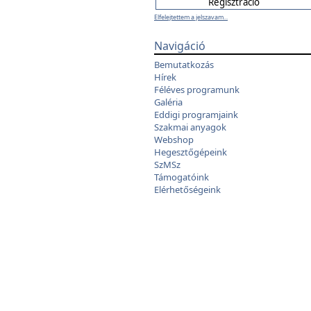
Elfelejtettem a jelszavam...
Navigáció
Bemutatkozás
Hírek
Féléves programunk
Galéria
Eddigi programjaink
Szakmai anyagok
Webshop
Hegesztőgépeink
SzMSz
Támogatóink
Elérhetőségeink