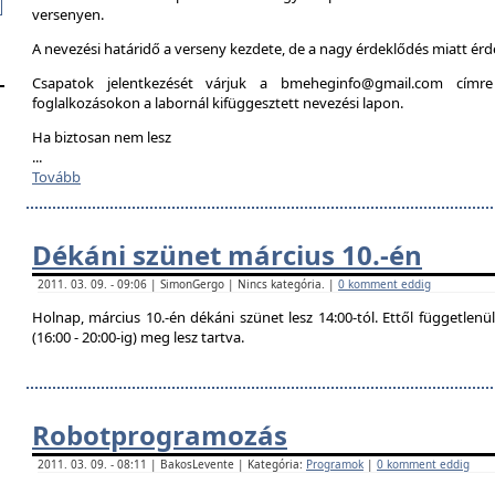
versenyen.
A nevezési határidő a verseny kezdete, de a nagy érdeklődés miatt é
Csapatok jelentkezését várjuk a bmeheginfo@gmail.com címre
foglalkozásokon a labornál kifüggesztett nevezési lapon.
Ha biztosan nem lesz
...
Tovább
Dékáni szünet március 10.-én
2011. 03. 09. - 09:06 | SimonGergo | Nincs kategória. |
0 komment eddig
Holnap, március 10.-én dékáni szünet lesz 14:00-tól. Ettől független
(16:00 - 20:00-ig) meg lesz tartva.
Robotprogramozás
2011. 03. 09. - 08:11 | BakosLevente | Kategória:
Programok
|
0 komment eddig