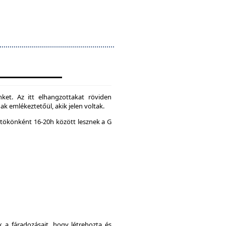
ket. Az itt elhangzottakat röviden
k emlékeztetőül, akik jelen voltak.
tökönként 16-20h között lesznek a G
a fáradozásait, hogy létrehozta és