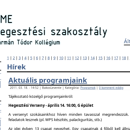
Ál
1
|
2
|
3
|
4
|
5
|
6
|
7
|
8
|
9
|
10
|
11
|
12
|
13
|
14
|
15
|
16
|
17
|
18
|
Hírek
Aktuális programjaink
2011. 03. 18. - 14:52 | BakosLevente | Kategória:
Programok
|
0 komment eddig
Tájékoztató közelgő programjainkról:
Hegesztési Verseny - április 14. 16:00, G épület
A versenyt szokásainkhoz híven minden tavasszal megrendezzük. 
feladatok lesznek (pl. WPS készítés, palackgurítás, stb.)
Az idei évben 13 csapat nevezhet. Egy csapatnak 4 főből kell álln