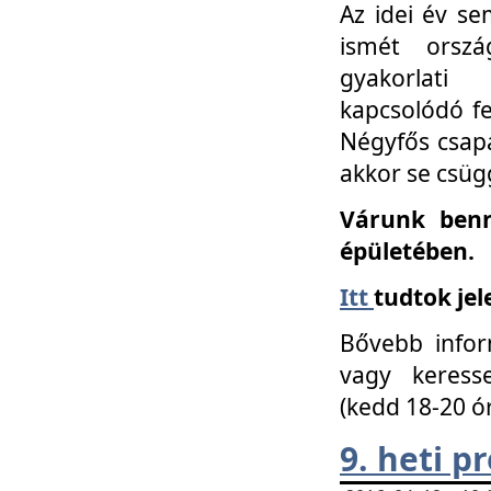
Az idei év se
ismét orszá
gyakorlati
kapcsolódó f
Négyfős csap
akkor se csüg
Várunk benn
épületében.
Itt
tudtok jel
Bővebb infor
vagy keress
(kedd 18-20 ó
9. heti 