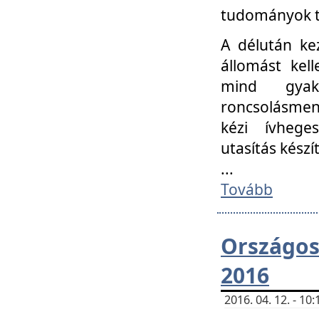
tudományok t
A délután ke
állomást kell
mind gyako
roncsolásmen
kézi ívheges
utasítás készít
...
Tovább
Országo
2016
2016. 04. 12. - 1