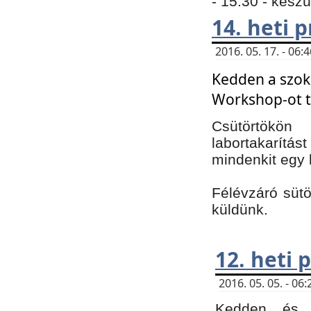
- 15:30 - kész
14. heti
2016. 05. 17. - 06
Kedden a szoká
Workshop-ot t
Csütörtökön
labortakarítást
mindenkit egy 
Félévzáró sütö
küldünk.
12. heti
2016. 05. 05. - 0
Kedden és c