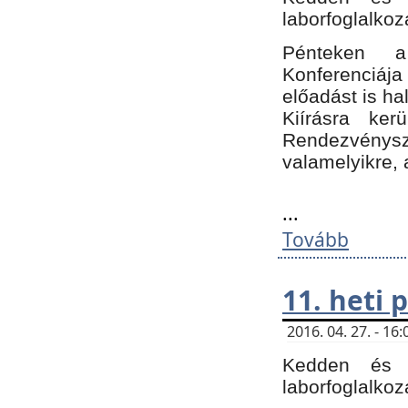
laborfoglalkoz
Pénteken 
Konferenciá
előadást is h
Kiírásra ke
Rendezvénysze
valamelyikre, 
...
Tovább
11. heti
2016. 04. 27. - 1
Kedden és c
laborfoglalkoz