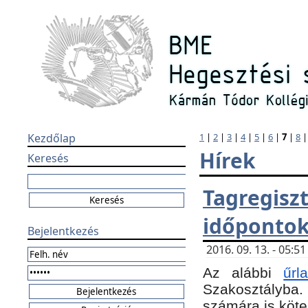
Kezdőlap
1
|
2
|
3
|
4
|
5
|
6
|
7
|
8
Hírek
Keresés
Tagregi
időponto
Bejelentkezés
2016. 09. 13. - 05:
Az alábbi
űr
Szakosztályba.
számára is köte