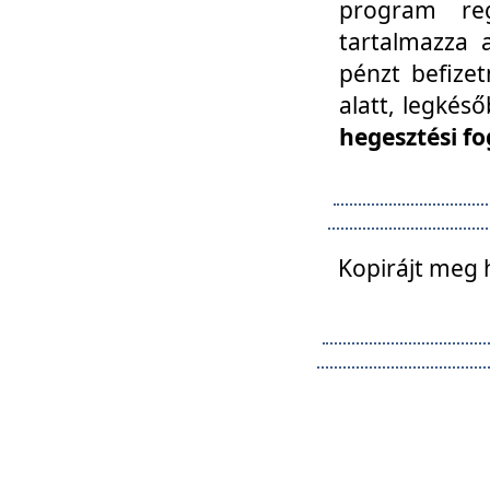
program reg
tartalmazza a
pénzt befizet
alatt, legkés
hegesztési fo
Kopirájt meg 