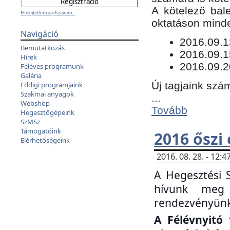
​A kötelező bal
Elfelejtettem a jelszavam...
oktatáson minde
Navigáció
​2016.09.
Bemutatkozás
2016.09.1
Hírek
2016.09.2
Féléves programunk
Galéria
Új tagjaink szám
Eddigi programjaink
Szakmai anyagok
...
Webshop
Tovább
Hegesztőgépeink
SzMSz
Támogatóink
2016 őszi
Elérhetőségeink
2016. 08. 28. - 12
A Hegesztési 
hívunk meg 
rendezvényünk
A Félévnyitó 