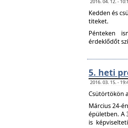
2016. 04. 12. - 1
Kedden és csü
titeket.
Pénteken is
érdeklődőt sz
5. heti 
2016. 03. 15. - 1
Csütörtökön a
Március 24-én
épületben. A 
is képviselte