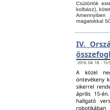
Csütörtök est
kolbász), köte
Amennyiben 
magatokkal 50
IV. Orsz
összefog
2016. 04. 18. - 1
A közel neg
öntevékeny k
sikerrel ren
április 15-é
hallgató ver
robotikába