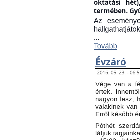
oktatási hét
termében. Gyü
Az eseménye
hallgathatjáto
...
Tovább
Évzáró
2016. 05. 23. - 06
Vége van a fé
értek. Innent
nagyon lesz, 
valakinek van
Erről később é
Póthét szerdá
látjuk tagjaink