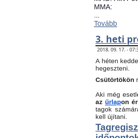
MMA:
...
Tovább
3. heti 
2018. 09. 17. - 0
A héten kedde
hegeszteni.
Csütörtökön
Aki még esetl
az
űrlap
on ér
tagok számár
kell újítani.
Tagregi
időpontok