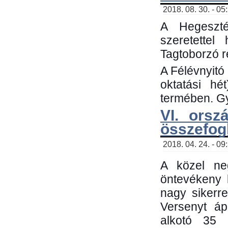
2018. 08. 30. - 05
A Hegeszté
szeretette
Tagtoborzó 
A Félévnyitó
oktatási h
termében. Gy
VI. orsz
összefog
2018. 04. 24. - 09
A közel neg
öntevékeny 
nagy sikerr
Versenyt áp
alkotó 35 h