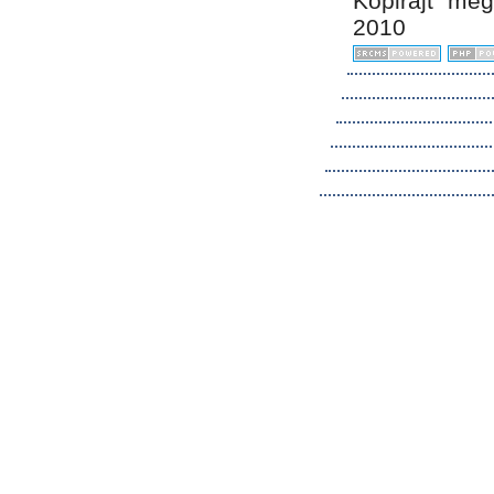
Kopirájt me
2010