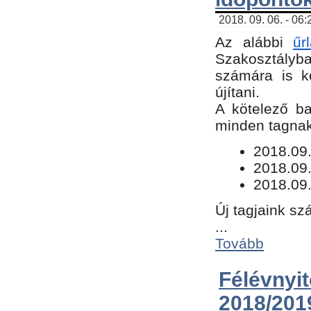
2018. 09. 06. - 06
Az alábbi
űr
Szakosztályba.
számára is k
újítani.
​A kötelező b
minden tagnak 
​2018.09
2018.09.
2018.09.
Új tagjaink sz
...
Tovább
Félévn
2018/201