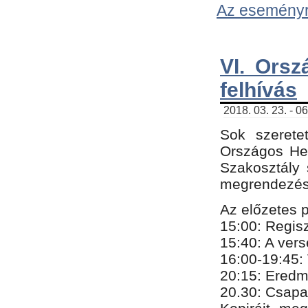
Az eseményről
VI. Orsz
felhívás
2018. 03. 23. - 0
Sok szerete
Országos He
Szakosztály 
megrendezésr
Az előzetes 
15:00: Regis
15:40: A ver
16:00-19:45:
20:
​15​
: Eredm
​20.30: Csapa