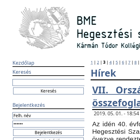
Kezdőlap
1
|
2
|
3
|
4
|
5
|
6
|
7
|
8
Hírek
Keresés
VII. Orsz
összefogl
Bejelentkezés
2019. 05. 01. - 18:
Az idén 40. évf
Hegesztési Sza
övezve rendezte