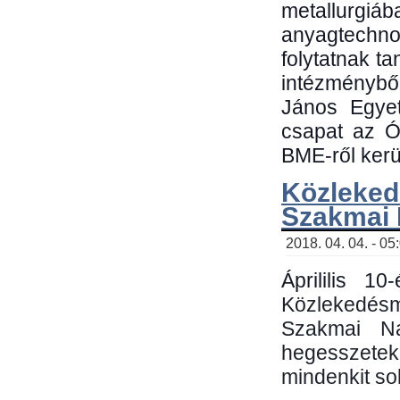
metallu
anyagtechn
folytatnak t
intézménybő
János Egyet
csapat az Ó
BME-ről kerül
Közleked
Szakmai
2018. 04. 04. - 05
Áprililis 1
Közlekedés
Szakmai N
hegesszetek 
mindenkit sok