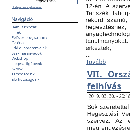
12-én. A szer
Elfelejtettem a jelszavam...
Tanszék laborj
Navigáció
rekord számú, 
hegesztéshe
Bemutatkozás
Hírek
anyagtechnológ
Féléves programunk
tanulmányokat.
Galéria
érkeztek,
Eddigi programjaink
Szakmai anyagok
...
Webshop
Tovább
Hegesztőgépeink
SzMSz
VII. Ors
Támogatóink
Elérhetőségeink
felhívás
2019. 03. 30. - 20
Sok szeretettel
Hegesztési Ve
szervez. Az 
megrendezésre 