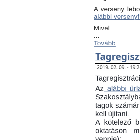
A verseny lebo
alábbi versenyf
Mivel
...
Tovább
Tagregisz
2019. 02. 09. - 19
Tagregisztráci
Az
alábbi űrl
Szakosztályb
tagok számára
kell újítani.
​A kötelező 
oktatáson m
vennie):