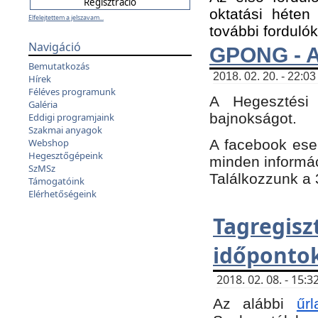
oktatási héten
Elfelejtettem a jelszavam...
további fordulók
Navigáció
GPONG - A
Bemutatkozás
2018. 02. 20. - 22:03
Hírek
Féléves programunk
A Hegesztési
Galéria
bajnokságot.
Eddigi programjaink
Szakmai anyagok
A facebook es
Webshop
Hegesztőgépeink
minden informáci
SzMSz
Találkozzunk a 3
Támogatóink
Elérhetőségeink
Tagregi
időpontok
2018. 02. 08. - 15
Az alábbi
űrl