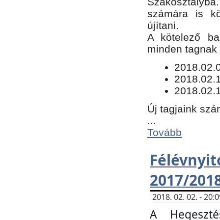
Szakosztályba.
számára is kö
újítani.
​A kötelező ba
minden tagnak m
​2018.02.
2018.02.
2018.02.1
Új tagjaink szá
...
Tovább
Félévn
2017/201
2018. 02. 02. - 20
A Hegeszté