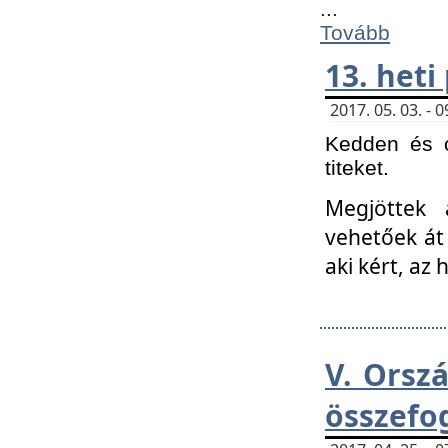
...
Tovább
13. heti
2017. 05. 03. -
Kedden és c
titeket.
Megjöttek 
vehetőek át
aki kért, az
V. Orsz
összefo