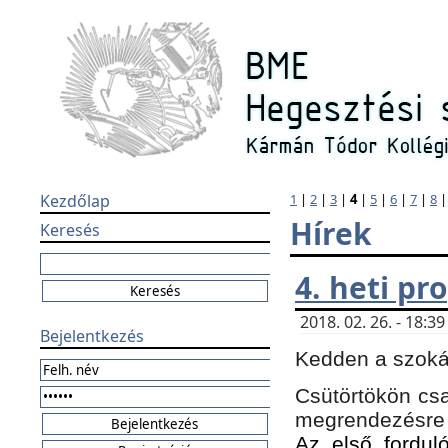
Kezdőlap
1
|
2
|
3
|
4
|
5
|
6
|
7
|
8
Hírek
Keresés
4. heti p
2018. 02. 26. - 18:
Bejelentkezés
Kedden a szokás
Csütörtökön csa
megrendezésre 
Az első forduló