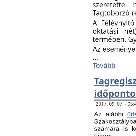
szeretettel
Tagtoborzó r
A Félévnyitó
oktatási hé
termében. Gy
Az eseményen 
...
Tovább
Tagregi
időponto
2017. 09. 07. - 0
Az alábbi
űr
Szakosztályba.
számára is k
újítani.