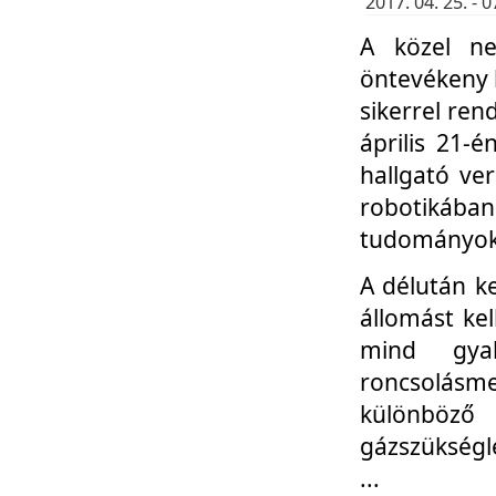
2017. 04. 25. -
A közel ne
öntevékeny k
sikerrel re
április 21-
hallgató ve
robotikáb
tudományok 
A délután k
állomást kel
mind gyak
roncsolás
különböző
gázszükségl
...