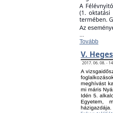
A Félévnyit
(1. oktatás
termében. G
Az eseményen
...
Tovább
V. Heges
2017. 06. 08. - 
A vizsgaidős
foglalkozás
meghívást ka
mi máris Nyár
Idén 5. alka
Egyetem, m
házigazdája.