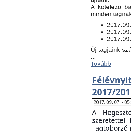
​A kötelező b
minden tagnak 
​2017.09
2017.09
2017.09.
Új tagjaink sz
...
Tovább
Félévn
2017/201
2017. 09. 07. - 
A Hegeszté
szeretette
Tagtoborzó 