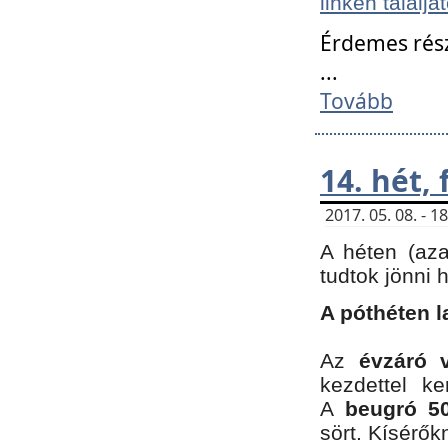
linken találjá
Érdemes rés
...
Tovább
14. hét,
2017. 05. 08. - 
A héten (az
tudtok jönni 
A póthéten l
Az
évzáró 
kezdettel k
A
beugró 50
sört. Kísérő