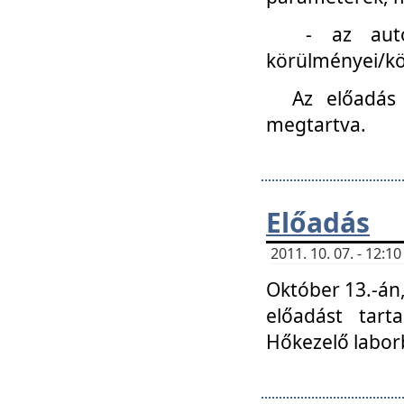
- az autóipa
körülményei/k
Az előadás
megtartva.
Előadás
2011. 10. 07. - 12:
Október 13.-án,
előadást tar
Hőkezelő labor