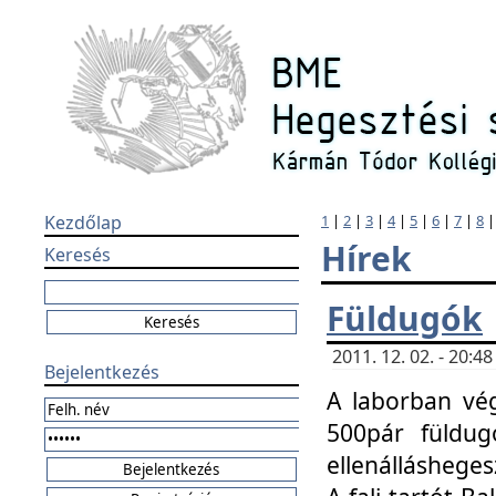
Kezdőlap
1
|
2
|
3
|
4
|
5
|
6
|
7
|
8
Hírek
Keresés
Füldugók
2011. 12. 02. - 20:
Bejelentkezés
A laborban vég
500pár füldugó
ellenállásheges