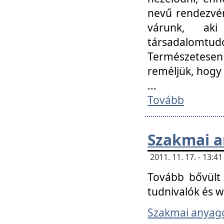
nevű rendezvén
várunk, aki
társadalomtud
Természetesen
reméljük, hogy
...
Tovább
Szakmai 
2011. 11. 17. - 13:
Tovább bővült 
tudnivalók és 
Szakmai anyag