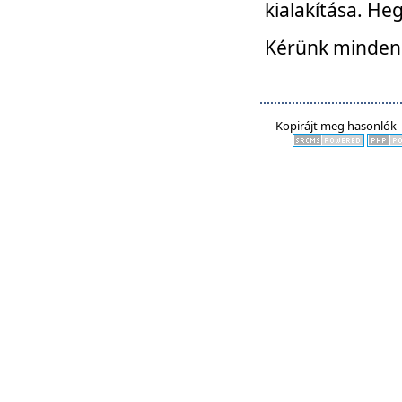
kialakítása. He
Kérünk mindenki
Kopirájt meg hasonlók -