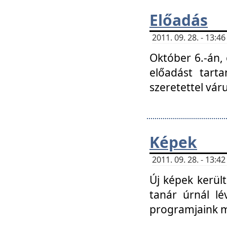
Előadás
2011. 09. 28. - 13:
Október 6.-án,
előadást tart
szeretettel vá
Képek
2011. 09. 28. - 13:
Új képek kerülte
tanár úrnál lé
programjaink m