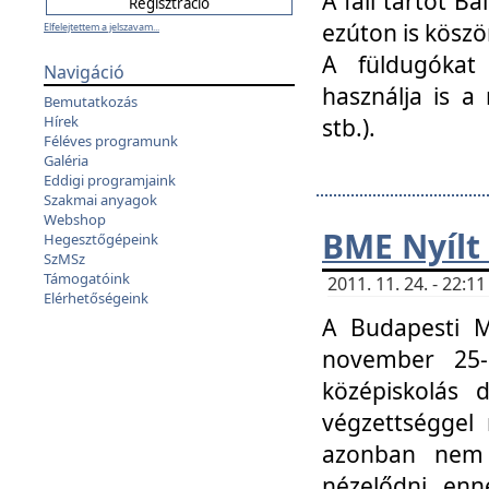
A fali tartót B
ezúton is köszö
Elfelejtettem a jelszavam...
A füldugókat
Navigáció
használja is a 
Bemutatkozás
Hírek
stb.).
Féléves programunk
Galéria
Eddigi programjaink
Szakmai anyagok
Webshop
BME Nyílt
Hegesztőgépeink
SzMSz
Támogatóink
2011. 11. 24. - 22:
Elérhetőségeink
A Budapesti 
november 25-
középiskolás d
végzettséggel
azonban nem 
nézelődni, enn