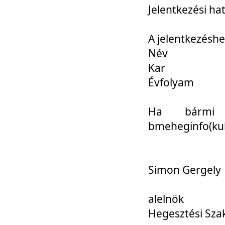
Jelentkezési ha
A jelentkezéshe
Név
Kar
Évfolyam
Ha bármi 
bmeheginfo(kuk
Simon Gergely
alelnök
Hegesztési Sza