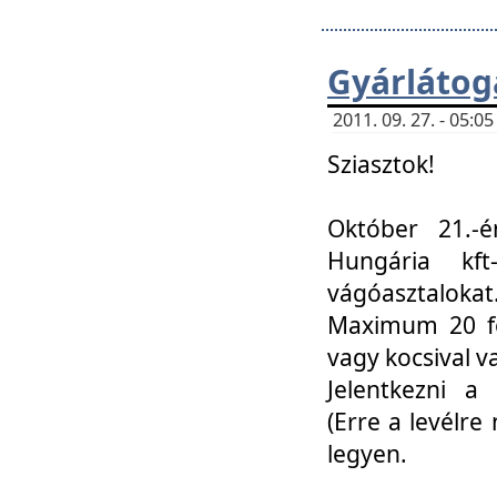
Gyárlátoga
2011. 09. 27. - 05:
Sziasztok!
Október 21.-é
Hungária kf
vágóasztalokat
Maximum 20 fő
vagy kocsival 
Jelentkezni a 
(Erre a levélre 
legyen.