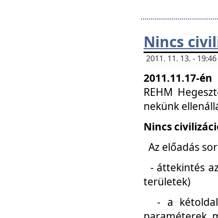
Nincs civi
2011. 11. 13. - 19:
2011.11.17-én
REHM Hegeszté
nekünk ellenál
Nincs civilizác
Az előadás sorá
- áttekintés az
területek)
- a kétoldali 
paraméterek, m