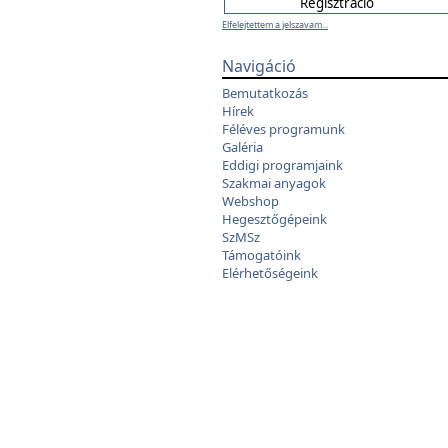
Elfelejtettem a jelszavam...
Navigáció
Bemutatkozás
Hírek
Féléves programunk
Galéria
Eddigi programjaink
Szakmai anyagok
Webshop
Hegesztőgépeink
SzMSz
Támogatóink
Elérhetőségeink