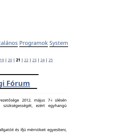
talános
Programok
System
19
|
20
|
21
|
22
|
23
|
24
|
25
ági Fórum
ezetősége 2012. május 7-i ülésén
k szükségességét, ezért egyhangú
atóit és ifjú mérnökeit egyesíteni,