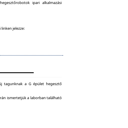
egesztőrobotok ipari alkalmazási
 linken jelezze:
új tagunknak a G épület hegesztő
án ismertetjük a laborban található