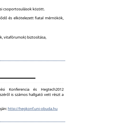
si csoportosulások között.
lődő és elkötelezett fiatal mérnökök,
, vitafórumok) biztosítása,
ési Konferencia és Hegtech2012
zéről is számos hallgató vett részt a
pján:
http://hegkonf.uni-obuda.hu