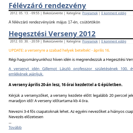
Félévzáró rendezvény
2012. 05. 13. - 09:55 | BakosLevente | Kategória:
Programok
|
0 komment eddig
A félévzáró rendezvényünk május 17-én, csütörtökön
Hegesztési Verseny 2012
2012. 03. 30. - 20:59 | BakosLevente | Kategória:
Programok
|
0 komment eddig
UPDATE: a versenyre a szabad helyek beteltek! - április 16.
Régi hagyományunkhoz híven idén is megrendezzük a Hegesztési Ver
A versenyt idén Gillemot László professzor születésének 100. é
emlékének ajánljuk.
A verseny április 20-án lesz, 16 órai kezdettel a G épületben.
Kérjük a versenyzőket, a verseny kezdete előtt legalább 20 perccel jel
maradjon idő! A verseny időtartama kb 4 óra.
Nevezni 3-4 fős csapatoknak lehet. Az egyéni nevezőket a hiányos csa
Nevezés előzetesen
...
Tovább