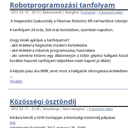
Robotprogramozási tanfolyam
2012. 03. 19. - 20:13 | BakosLevente | Kategória:
Programok
|
0 komment eddig
A Hegesztési Szakosztály a Flexman Robotics Kft-vel karöltve robotp
A tanfolyam 24 órás, 3x8 órás bontásban, szombati napokon.
Hogy kinek ajánljuk a tanfolyamot?
- akit érdekel a hegesztés modern kivitelezése
- akit érdekel a robotok programozása, használata
- aki szeretne kitűnni egy állásinterjún a többi gépész hallgató közü
korábbi hasonló tanfolyam teljesítése miatt kapott jó állást)
A képzés piaci ára 900€, amit most a hallgatók támogatása érdekébe
...
Tovább
Közösségi ösztöndíj
2012. 03. 17. - 21:39 | SimonGergo | Nincs kategória. |
0 komment eddig
Kiírásra került a GHK honlapján a Közösségi ösztöndíj pályázat.
link
Jelentkezési határidő: 2012. március 25. 23:59.