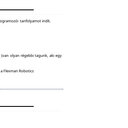
rogramozói tanfolyamot indít.
l (van olyan régebbi tagunk, aki egy
n a Flexman Robotics