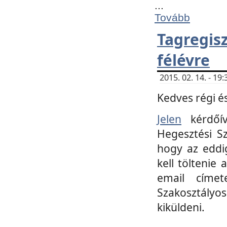
...
Tovább
Tagregi
félévre
2015. 02. 14. - 1
Kedves régi és
Jelen
kérdőív
Hegesztési Sz
hogy az eddi
kell töltenie
email címet
Szakosztályo
kiküldeni.