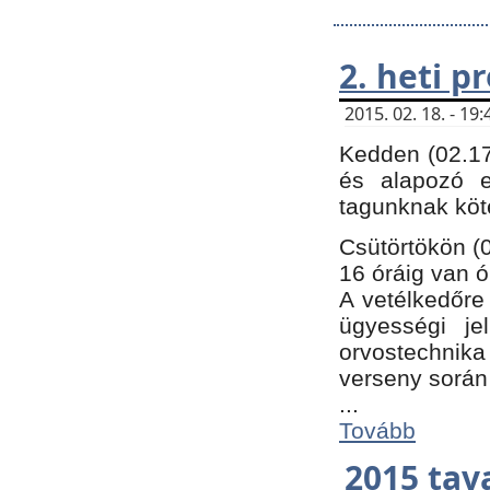
2. heti 
2015. 02. 18. - 1
Kedden (02.17
és alapozó e
tagunknak köt
Csütörtökön (0
16 óráig van ó
A vetélkedőre 
ügyességi je
orvostechnika 
verseny során
...
Tovább
2015 tav