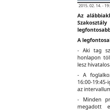
2015. 02. 14. - 
Az alábbiak
Szakosztá
legfontosabb
A legfontosa
- Aki tag s
honlapon töl
lesz hivatalo
- A foglalk
16:00-19:45-i
az intervallu
- Minden pr
megadott e