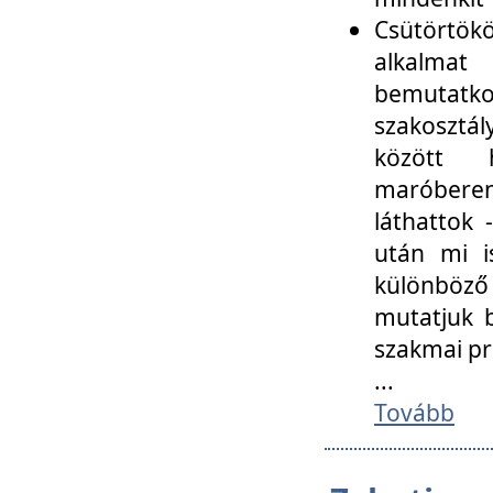
Csütörtökö
alkalmat
bemutatko
szakosztál
között
maróbere
láthattok
után mi i
különböző 
mutatjuk b
szakmai p
...
Tovább