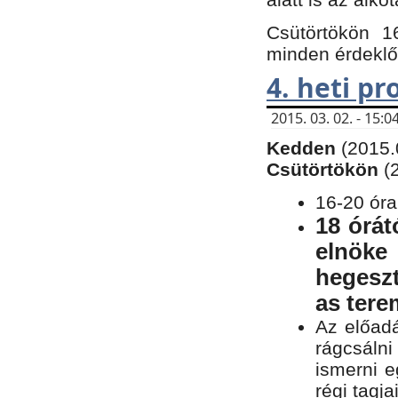
Csütörtökön 1
minden érdeklő
4. heti p
2015. 03. 02. - 15
Kedden
(2015.
Csütörtökön
(
16-20 óra
18 órát
elnöke
hegeszt
as ter
Az előad
rágcsálni
ismerni e
régi tagja