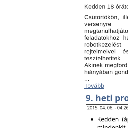
Kedden 18 órátó
Csütörtökön, i
versenyre k
megtanulhatj
feladatokhoz ha
robotkezelést
rejtelmeivel 
tesztelhetitek.
Akinek megfordu
hiányában gon
...
Tovább
9. heti p
2015. 04. 06. - 04
Kedden (áp
mindenkit 