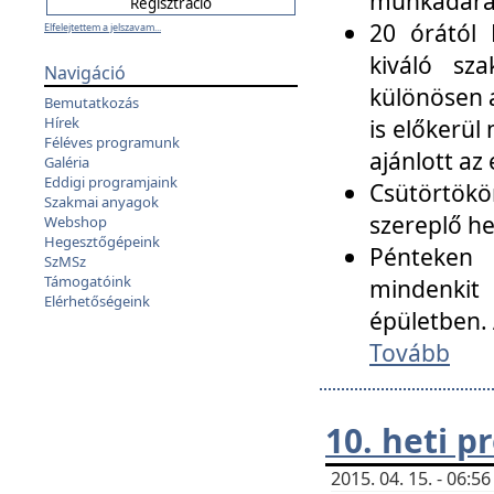
munkadarab
20 órától 
Elfelejtettem a jelszavam...
kiváló sz
Navigáció
különösen a
Bemutatkozás
Hírek
is előkerül
Féléves programunk
ajánlott az
Galéria
Eddigi programjaink
Csütörtökö
Szakmai anyagok
szereplő he
Webshop
Hegesztőgépeink
Pénteken 
SzMSz
Támogatóink
mindenkit
Elérhetőségeink
épületben. 
Tovább
10. heti 
2015. 04. 15. - 06: