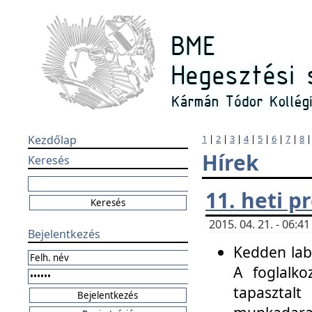
Kezdőlap
1
|
2
|
3
|
4
|
5
|
6
|
7
|
8
Hírek
Keresés
11. heti 
2015. 04. 21. - 06:
Bejelentkezés
Kedden labo
A foglalko
tapasztal