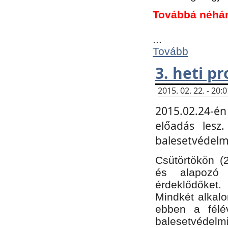
Továbbá néhá
...
Tovább
3. heti p
2015. 02. 22. - 20
2015.02.24-én
előadás lesz
balesetvédelmi
Csütörtökön (
és alapozó e
érdeklődőket.
Mindkét alkalo
ebben a félé
balesetvédelmi