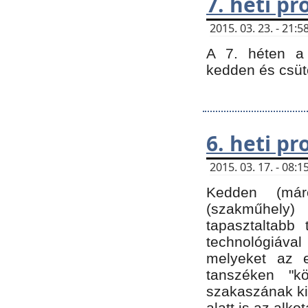
7. heti p
2015. 03. 23. - 21
A 7. héten a 
kedden és csüt
6. heti p
2015. 03. 17. - 08
Kedden (márc
(szakműhely)
tapasztaltabb 
technológiával
melyeket az e
tanszéken "k
szakaszának ki
alatt is az alko