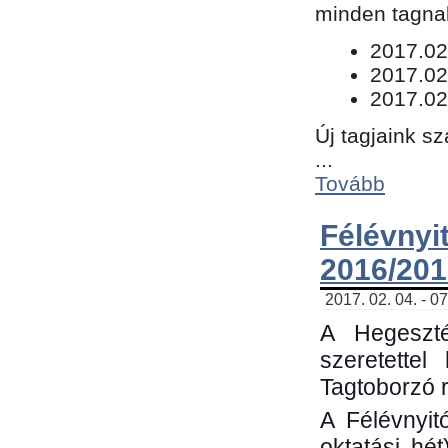
minden tagnak
​2017.02
2017.02
2017.02
Új tagjaink s
...
Tovább
Félévn
2016/201
2017. 02. 04. - 0
A Hegeszté
szeretette
Tagtoborzó 
A Félévnyit
oktatási hé