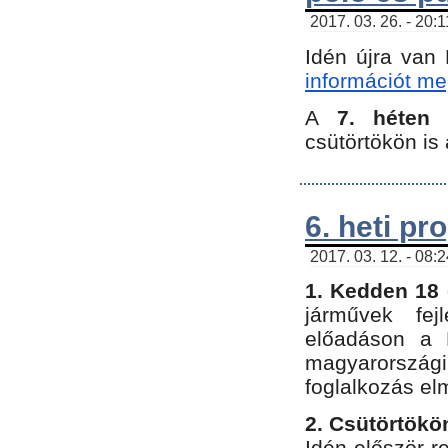
2017. 03. 26. - 20:
Idén újra van
információt meg
A
7. héten
csütörtökön is 
6. heti p
2017. 03. 12. - 08:
1. Kedden 18 
járművek fe
előadáson a 
magyarország
foglalkozás el
2. Csütörtökö
Idén először 