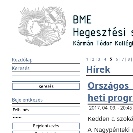
Kezdőlap
1
|
2
|
3
|
4
|
5
|
6
|
7
|
8
Hírek
Keresés
Országos 
heti prog
Bejelentkezés
2017. 04. 09. - 20:
Kedden a szokás
A Nagypénteki m