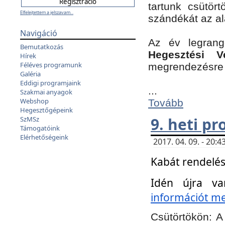
tartunk csütört
Elfelejtettem a jelszavam...
szándékát az a
Navigáció
Az év legran
Bemutatkozás
Hegesztési V
Hírek
Féléves programunk
megrendezésre 
Galéria
Eddigi programjaink
...
Szakmai anyagok
Webshop
Tovább
Hegesztőgépeink
9. heti p
SzMSz
Támogatóink
Elérhetőségeink
2017. 04. 09. - 20
Kabát rendelés
Idén újra va
információt meg
Csütörtökön:
A