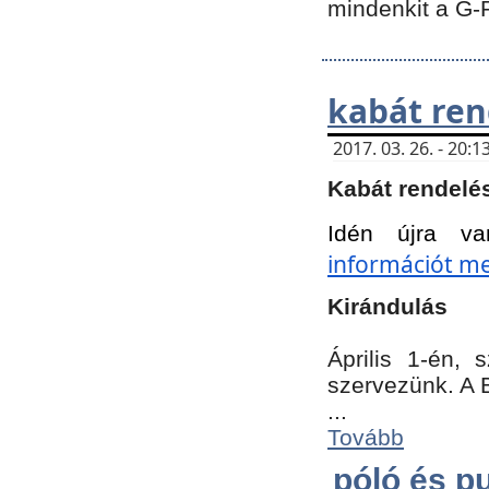
mindenkit a G-
kabát ren
2017. 03. 26. - 20
Kabát rendelé
Idén újra va
információt meg
Kirándulás
Április 1-én,
szervezünk. A 
...
Tovább
póló és pu