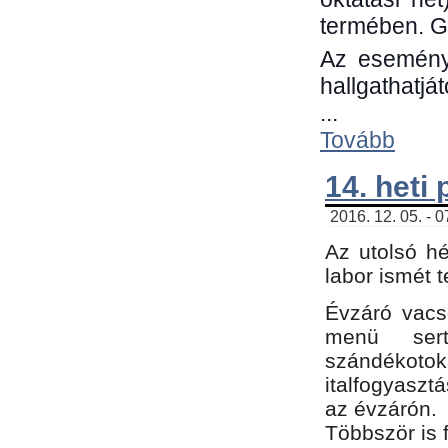
termében. G
Az eseménye
hallgathatjá
...
Tovább
14. heti
2016. 12. 05. - 
Az utolsó h
labor ismét 
Évzáró vacs
menü sert
szándékoto
italfogyaszt
az évzárón.
Többször is 