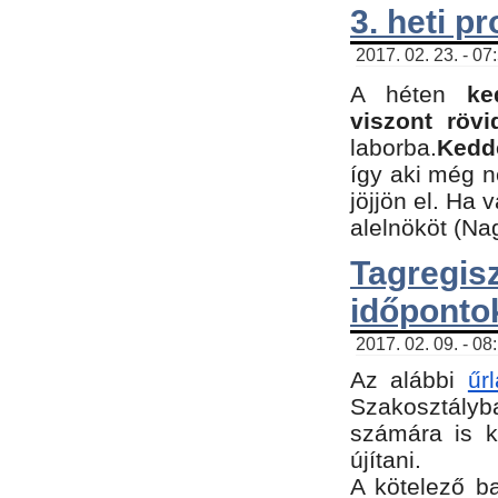
3. heti p
2017. 02. 23. - 07
A héten
ke
viszont rövi
laborba.
Kedde
így aki még 
jöjjön el. Ha 
alelnököt (Na
Tagreg
időponto
2017. 02. 09. - 08
Az alábbi
űr
Szakosztályba
számára is k
újítani.
​A kötelező b