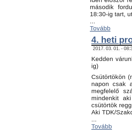
második fordu
18:30-ig tart,
...
Tovább
4. heti p
2017. 03. 01. - 08
Kedden várunk
ig)
Csütörtökön (
napon csak a
megfelelő sz
mindenkit ak
csütörtök regg
Aki TDK/Szak
...
Tovább