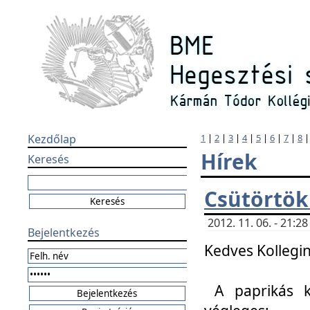
Kezdőlap
1
|
2
|
3
|
4
|
5
|
6
|
7
|
8
Hírek
Keresés
Csütörtök
2012. 11. 06. - 21:
Bejelentkezés
Kedves Kollegin
A paprikás k