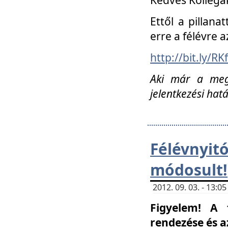
Ettől a pillana
erre a félévre a
http://bit.ly/RK
Aki már a megn
jelentkezési hat
Félévnyi
módosult!
2012. 09. 03. - 13:
Figyelem! A 
rendezése és 