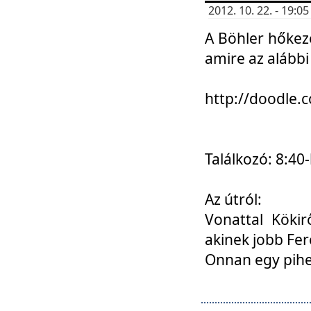
2012. 10. 22. - 19:
A Böhler hőkez
amire az alábbi
http://doodle
Találkozó: 8:40-
Az útról:
Vonattal Kökir
akinek jobb Fer
Onnan egy pihen