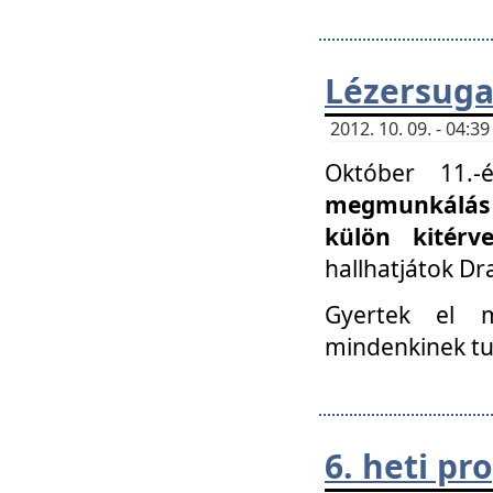
Lézersuga
2012. 10. 09. - 04:
Október 11.
megmunkálás 
külön kitér
hallhatjátok D
Gyertek el 
mindenkinek tu
6. heti p