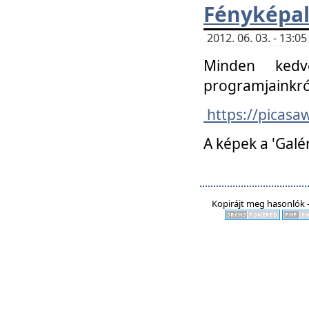
Fényképa
2012. 06. 03. - 13:
Minden kedv
programjainkró
https://picas
A képek a 'Galé
Kopirájt meg hasonlók -