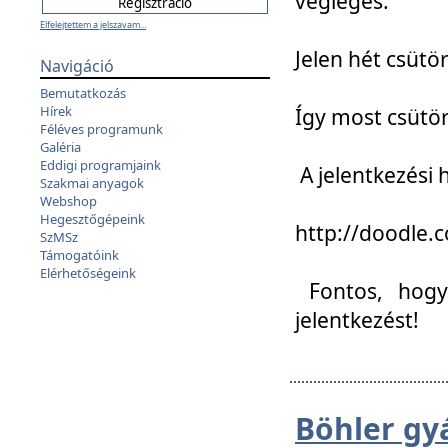
végleges:
Elfelejtettem a jelszavam...
Jelen hét csütör
Navigáció
Bemutatkozás
Hírek
Így most csütö
Féléves programunk
Galéria
Eddigi programjaink
A jelentkezési h
Szakmai anyagok
Webshop
Hegesztőgépeink
http://doodle
SzMSz
Támogatóink
Elérhetőségeink
Fontos, hogy 
jelentkezést!
Böhler gy