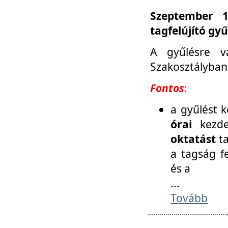
Szeptember 1
tagfelújító gy
A gyűlésre v
Szakosztályban
Fontos
:
a gyűlést 
órai
kezde
oktatást
t
a tagság f
és a
...
Tovább