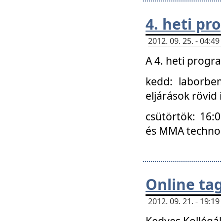
4. heti p
2012. 09. 25. - 04:
A 4. heti prog
kedd: laborbe
eljárások rövid
csütörtök: 16:
és MMA technoló
Online ta
2012. 09. 21. - 19:
Kedves Kollégá