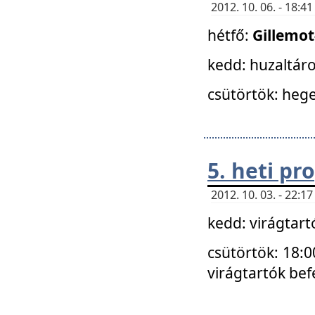
2012. 10. 06. - 18:
hétfő:
Gillemo
kedd: huzaltáro
csütörtök: hege
5. heti p
2012. 10. 03. - 22:
kedd: virágtar
csütörtök: 18:0
virágtartók bef