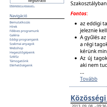
Szakosztályban
Elfelejtettem a jelszavam...
Fontos
:
Navigáció
az eddigi 
Bemutatkozás
Hírek
jeleznie ke
Féléves programunk
Galéria
A gyűlés az
Eddigi programjaink
a régi tago
Szakmai anyagok
Webshop
kérünk min
Hegesztőgépeink
SzMSz
Az új tago
Támogatóink
aki nem tud
Elérhetőségeink
...
Tovább
Közösségi
2013. 09. 08. - 09: