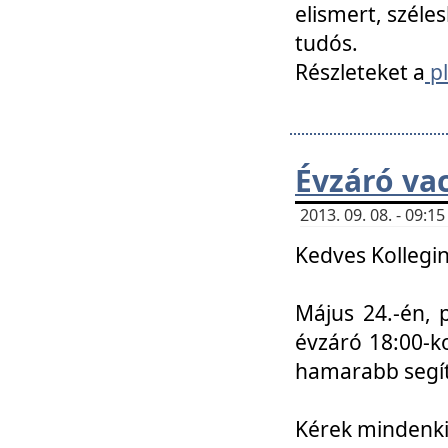
elismert, széle
tudós.
Részleteket a
pl
Évzáró va
2013. 09. 08. - 09:
Kedves Kollegin
Május 24.-én, 
évzáró 18:00-ko
hamarabb segít
Kérek mindenkit