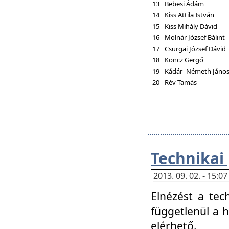
13
Bebesi Ádám
14
Kiss Attila István
15
Kiss Mihály Dávid
16
Molnár József Bálint
17
Csurgai József Dávid
18
Koncz Gergő
19
Kádár- Németh Jáno
20
Rév Tamás
Technikai
2013. 09. 02. - 15:
Elnézést a tec
függetlenül a 
elérhető.