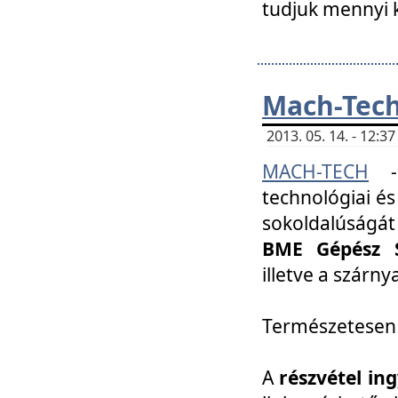
tudjuk mennyi k
Mach-Tech 
2013. 05. 14. - 12:
MACH-TECH
technológiai és
sokoldalúságát
BME Gépész S
illetve a szárn
Természetesen
A
részvétel in