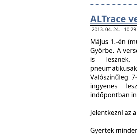
ALTrace v
2013. 04. 24. - 10:
Május 1.-én (m
Győrbe. A vers
is lesznek
pneumatikusak
Valószínűleg 7
ingyenes lesz
indőpontban in
Jelentkezni az a
Gyertek mindenk