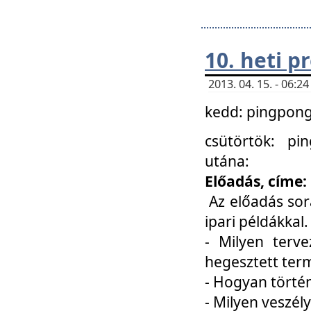
10. heti 
2013. 04. 15. - 06:
kedd: pingpong 
csütörtök: pi
utána:
Előadás, címe:
Az előadás sor
ipari példákkal
- Milyen terve
hegesztett ter
- Hogyan törté
- Milyen veszély