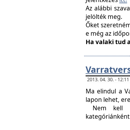
Az alábbi szav
jelölték meg.
Őket szeretném 
e még az időpo
Ha valaki tud 
Varratver
2013. 04. 30. - 12:
Ma elindul a V
lapon lehet, er
Nem kell mi
kategóriánként 