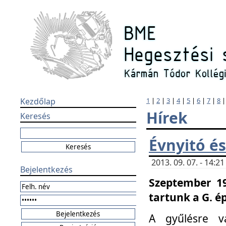
Kezdőlap
1
|
2
|
3
|
4
|
5
|
6
|
7
|
8
Hírek
Keresés
Évnyitó és
2013. 09. 07. - 14:
Bejelentkezés
Szeptember 19
tartunk a G. é
A gyűlésre v