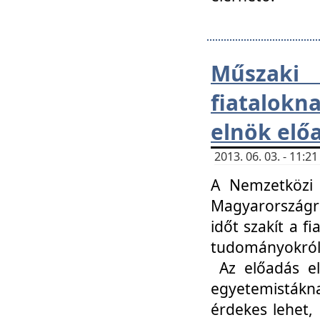
Műsza
fiatalokn
elnök elő
2013. 06. 03. - 11:
A Nemzetközi 
Magyarországr
időt szakít a f
tudományokról 
Az előadás el
egyetemisták
érdekes lehet,