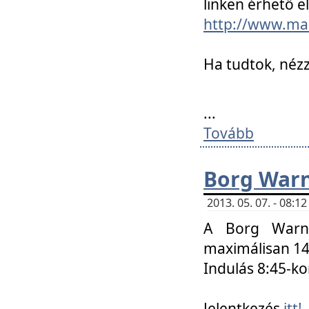
linken érhető el
http://www.mac
Ha tudtok, nézz
...
Tovább
Borg Warn
2013. 05. 07. - 08:
A Borg Warne
maximálisan 14 
Indulás 8:45-ko
Jelentkezés
itt!