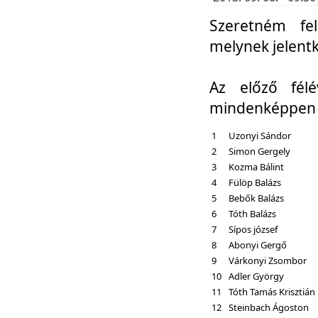
Szeretném fel
melynek jelent
Az előző fél
mindenképpen a
1
Uzonyi Sándor
2
Simon Gergely
3
Kozma Bálint
4
Fülöp Balázs
5
Bebők Balázs
6
Tóth Balázs
7
Sípos józsef
8
Abonyi Gergő
9
Várkonyi Zsombor
10
Adler György
11
Tóth Tamás Krisztián
12
Steinbach Ágoston