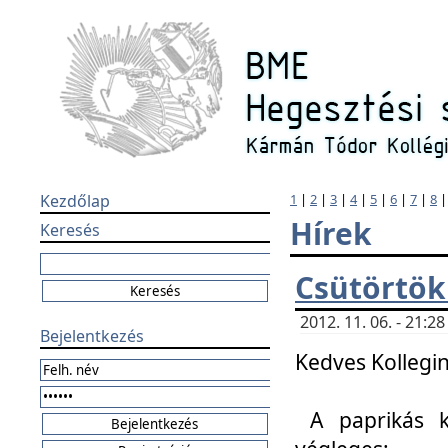
Kezdőlap
1
|
2
|
3
|
4
|
5
|
6
|
7
|
8
Hírek
Keresés
Csütörtök
2012. 11. 06. - 21:
Bejelentkezés
Kedves Kollegin
A paprikás k