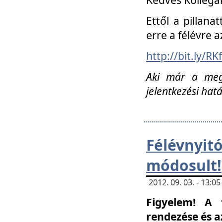
Ettől a pillana
erre a félévre a
http://bit.ly/RK
Aki már a megn
jelentkezési hat
Félévnyi
módosult!
2012. 09. 03. - 13:
Figyelem! A 
rendezése és 