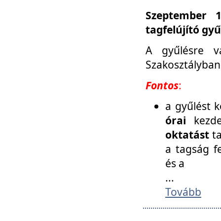
Szeptember 1
tagfelújító gy
A gyűlésre v
Szakosztályban
Fontos
:
a gyűlést 
órai
kezde
oktatást
t
a tagság f
és a
...
Tovább