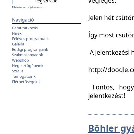
végleges:
Elfelejtettem a jelszavam...
Jelen hét csütör
Navigáció
Bemutatkozás
Hírek
Így most csütö
Féléves programunk
Galéria
Eddigi programjaink
A jelentkezési h
Szakmai anyagok
Webshop
Hegesztőgépeink
http://doodle
SzMSz
Támogatóink
Elérhetőségeink
Fontos, hogy 
jelentkezést!
Böhler gy