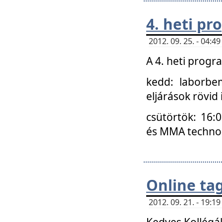
4. heti p
2012. 09. 25. - 04:
A 4. heti prog
kedd: laborbe
eljárások rövid
csütörtök: 16:
és MMA technoló
Online ta
2012. 09. 21. - 19:
Kedves Kollégá