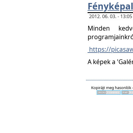
Fényképa
2012. 06. 03. - 13:
Minden kedv
programjainkró
https://picas
A képek a 'Galé
Kopirájt meg hasonlók -