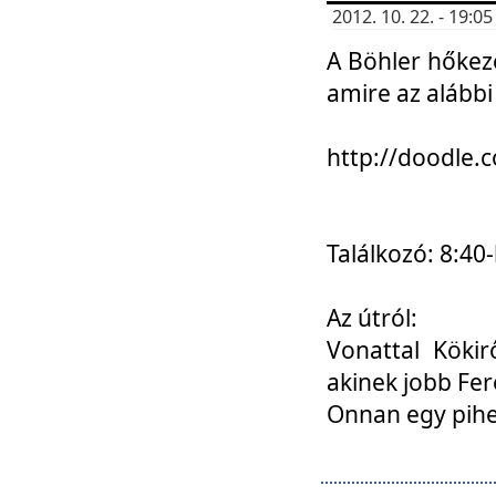
2012. 10. 22. - 19:
A Böhler hőkez
amire az alábbi
http://doodle
Találkozó: 8:40-
Az útról:
Vonattal Kökir
akinek jobb Fer
Onnan egy pihen