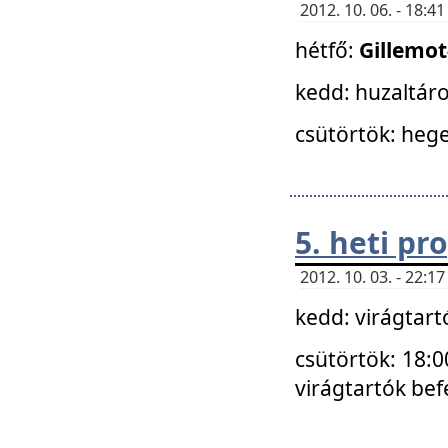
2012. 10. 06. - 18:
hétfő:
Gillemo
kedd: huzaltáro
csütörtök: hege
5. heti p
2012. 10. 03. - 22:
kedd: virágtar
csütörtök: 18:0
virágtartók bef