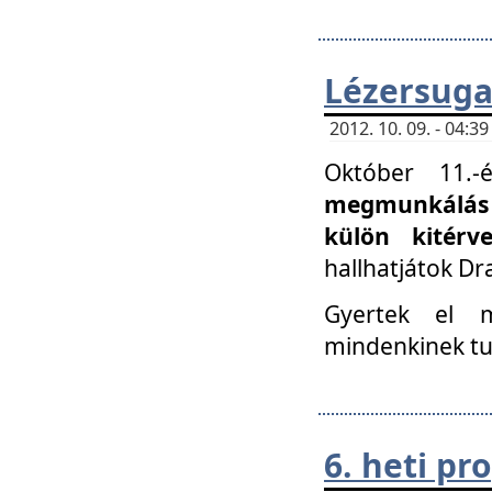
Lézersuga
2012. 10. 09. - 04:
Október 11.
megmunkálás 
külön kitér
hallhatjátok D
Gyertek el 
mindenkinek tu
6. heti p