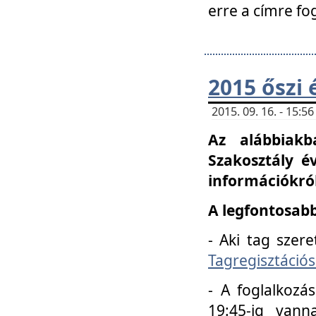
erre a címre fo
2015 őszi 
2015. 09. 16. - 15:
Az alábbiakb
Szakosztály é
információkról
A legfontosabb
- Aki tag szere
Tagregisztációs
- A foglalkozá
19:45-ig vann