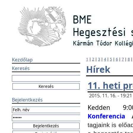
Kezdőlap
1
|
2
|
3
|
4
|
5
|
6
|
7
|
8
Hírek
Keresés
11. heti 
2015. 11. 16. - 19:
Bejelentkezés
Kedden 9:
Konferencia
tagjaink is elő