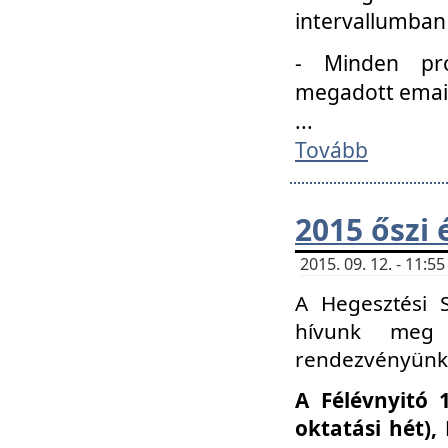
intervallumban
- Minden pro
megadott email 
...
Tovább
2015 őszi 
2015. 09. 12. - 11:
A Hegesztési S
hívunk meg 
rendezvényünk
A Félévnyitó 
oktatási hét)