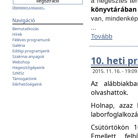
a hegesztés ter
könyvtárában
Elfelejtettem a jelszavam...
van, mindenké
Navigáció
...
Bemutatkozás
Hírek
Tovább
Féléves programunk
Galéria
Eddigi programjaink
Szakmai anyagok
10. heti 
Webshop
Hegesztőgépeink
2015. 11. 16. - 19:
SzMSz
Támogatóink
Az alábbiakb
Elérhetőségeink
olvashattok.
Holnap, azaz 
laborfoglalkozá
Csütörtökön 16
Emellett fe