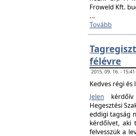
Froweld Kft. bu
...
Tovább
Tagregis
félévre
2015. 09. 16. - 15:
Kedves régi és 
Jelen
kérdőív 
Hegesztési Szak
eddigi tagság n
kérdőívet, aki
felvesszük a le