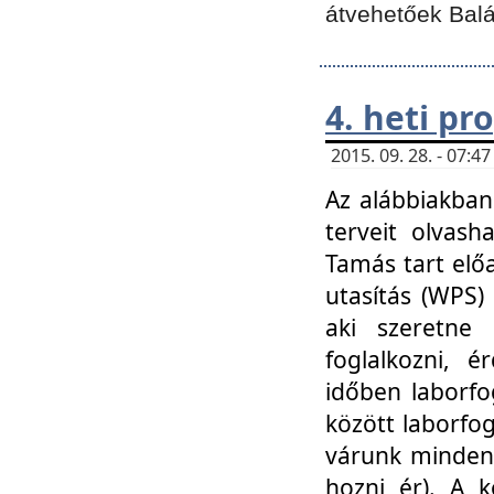
átvehetőek Balá
4. heti p
2015. 09. 28. - 07:
Az alábbiakban 
terveit olvash
Tamás tart elő
utasítás (WPS)
aki szeretne k
foglalkozni, 
időben laborfo
között laborfog
várunk mindenk
hozni ér). A 