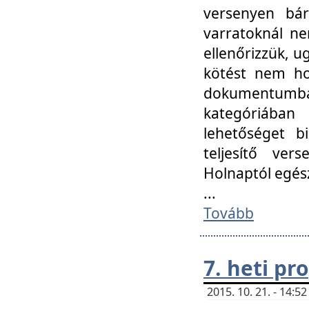
versenyen bár
varratoknál ne
ellenőrizzük, u
kötést nem hoz
dokumentumban 
kategóriába
lehetőséget bi
teljesítő ver
Holnaptól egés
...
Tovább
7. heti p
2015. 10. 21. - 14: