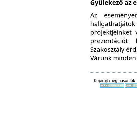
Gyülekező az e
Az eseményen
hallgathatjáto
projektjeinket
prezentációt
Szakosztály ér
Várunk minden 
Kopirájt meg hasonlók -