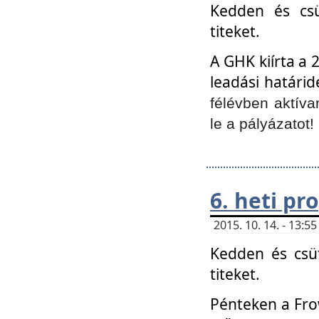
Kedden és csü
titeket.
A GHK kiírta a 
leadási határid
félévben aktíva
le a pályázatot!
6. heti p
2015. 10. 14. - 13:
Kedden és csüt
titeket.
Pénteken a Frow