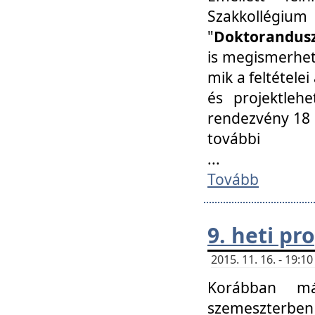
Szakkollégi
"
Doktorandusz
is megismerhet
mik a feltétele
és projektleh
rendezvény 18 
további
...
Tovább
9. heti p
2015. 11. 16. - 19:
Korábban má
szemeszterben