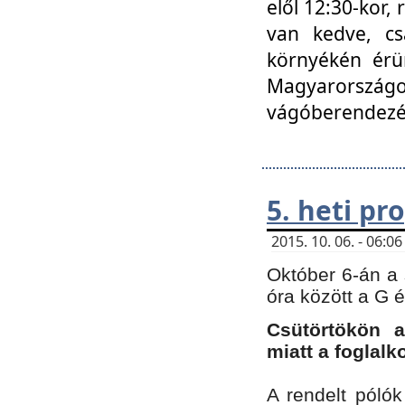
elől 12:30-kor,
van kedve, cs
környékén érün
Magyarországo
vágóberendezé
5. heti p
2015. 10. 06. - 06:
Október 6-án a 
óra között a G 
Csütörtökön a
miatt a foglal
A rendelt póló