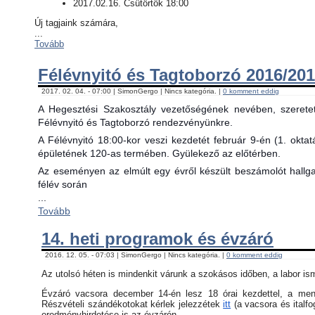
2017.02.16. Csütörtök 18:00
Új tagjaink számára,
...
Tovább
Félévnyitó és Tagtoborzó 2016/201
2017. 02. 04. - 07:00 | SimonGergo | Nincs kategória. |
0 komment eddig
A Hegesztési Szakosztály vezetőségének nevében, szerete
Félévnyitó és Tagtoborzó rendezvényünkre.
A Félévnyitó 18:00-kor veszi kezdetét február 9-én (1. okta
épületének 120-as termében. Gyülekező az előtérben.
Az eseményen az elmúlt egy évről készült beszámolót hallgat
félév során
...
Tovább
14. heti programok és évzáró
2016. 12. 05. - 07:03 | SimonGergo | Nincs kategória. |
0 komment eddig
Az utolsó héten is mindenkit várunk a szokásos időben, a labor is
Évzáró vacsora december 14-én lesz 18 órai kezdettel, a menü 
Részvételi szándékotokat kérlek jelezzétek
itt
(a vacsora és italfo
eredményhirdetése is az évzárón.