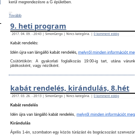
kerül megrendezésre a G épületben.
...
Tovább
9. heti program
2017. 04. 09. - 20:43 | SimonGergo | Nincs kategória. |
0 komment eddig
Kabát rendelés:
Idén újra van lángálló kabát rendelés,
melyről
minden információt megt
Csütörtökön:
A
gyakorlati foglalkozás 19:00-ig tart
, utána várun
játékosként, vagy nézőként.
kabát rendelés, kirándulás, 8.hét
2017. 03. 26. - 20:13 | SimonGergo | Nincs kategória. |
0 komment eddig
Kabát rendelés
minden információt megta
Idén újra van lángálló kabát rendelés,
melyről
Kirándulás
Április 1-én, szombaton egy közös túrázást és bográcsozást szervezü