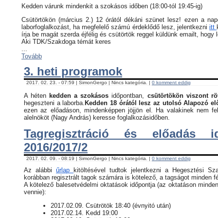
Kedden várunk mindenkit a szokásos időben (18:00-tól 19:45-ig)
Csütörtökön (március 2.) 12 órától dékáni szünet lesz! ezen a na
laborfoglalkozást, ha megfelelő számú érdeklődő lesz, jelentkezni
itt
írja be magát szerda éjfélig és csütörtök reggel küldünk emailt, hogy 
Aki TDK/Szakdoga témát keres
...
Tovább
3. heti programok
2017. 02. 23. - 07:59 | SimonGergo | Nincs kategória. |
0 komment eddig
A héten
kedden a szokásos
időpontban,
csütörtökön viszont rö
hegeszteni a laborba.
Kedden 18 órától lesz az utolsó Alapozó e
ezen az előadáson, mindenképpen jöjjön el. Ha valakinek nem fel
alelnököt (Nagy András) keresse foglalkozásidőben.
Tagregisztráció és előadás i
2016/2017/2
2017. 02. 09. - 08:19 | SimonGergo | Nincs kategória. |
0 komment eddig
Az alábbi
űrlap
kitöltésével tudtok jelentkezni a Hegesztési Sz
korábban regisztrált tagok számára is kötelező, a tagságot minden fé
​A kötelező balesetvédelmi oktatások időpontja (az oktatáson minden
vennie):
​2017.02.09. Csütrötök 18:40 (évnyitó után)
2017.02.14. Kedd 19:00