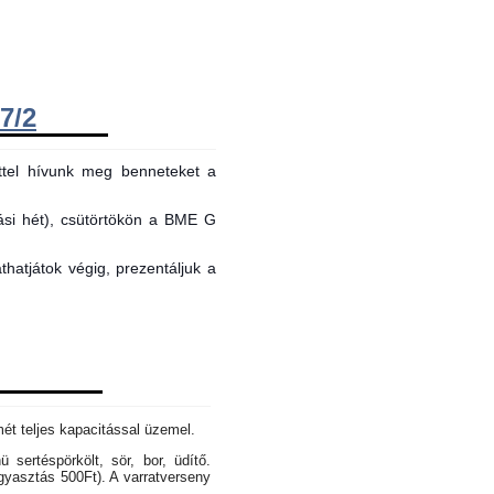
7/2
ttel hívunk meg benneteket a
tási hét), csütörtökön a BME G
hatjátok végig, prezentáljuk a
mét teljes kapacitással üzemel.
sertéspörkölt, sör, bor, üdítő.
gyasztás 500Ft). A varratverseny