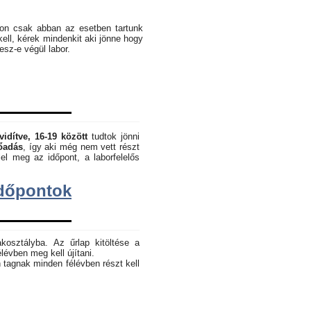
pon csak abban az esetben tartunk
kell, kérek mindenkit aki jönne hogy
lesz-e végül labor.
vidítve, 16-19 között
tudtok jönni
lőadás
, így aki még nem vett részt
el meg az időpont, a laborfelelős
dőpontok
akosztályba. Az űrlap kitöltése a
lévben meg kell újítani.
 tagnak minden félévben részt kell