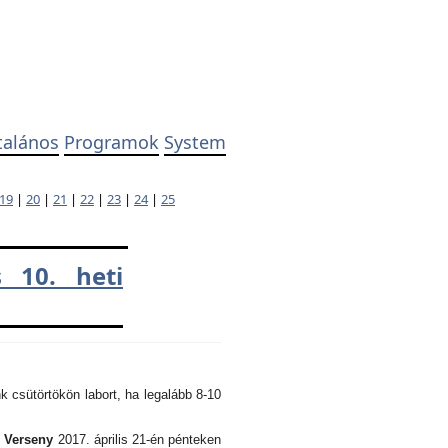
talános
Programok
System
19
|
20
|
21
|
22
|
23
|
24
|
25
 10. heti
k csütörtökön labort, ha legalább 8-10
i Verseny
2017. április 21-én pénteken