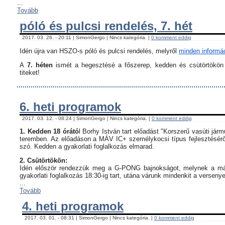
...
Tovább
póló és pulcsi rendelés, 7. hét
2017. 03. 26. - 20:11 | SimonGergo | Nincs kategória. |
0 komment eddig
Idén újra van HSZO-s póló és pulcsi rendelés, melyről
minden informáci
A
7. héten
ismét a hegesztésé a főszerep, kedden és csütörtökön i
titeket!
6. heti programok
2017. 03. 12. - 08:24 | SimonGergo | Nincs kategória. |
0 komment eddig
1. Kedden 18 órátó
l Borhy István tart előadást "Korszerű vasúti já
teremben. Az előadáson a MÁV IC+ személykocsi típus fejlesztésérő
szó. Kedden a gyakorlati foglalkozás elmarad.
2. Csütörtökön:
Idén először rendezzük meg a G-PONG bajnokságot, melynek a máso
gyakorlati foglalkozás 18:30-ig tart, utána várunk mindenkit a verseny
...
Tovább
4. heti programok
2017. 03. 01. - 08:31 | SimonGergo | Nincs kategória. |
0 komment eddig