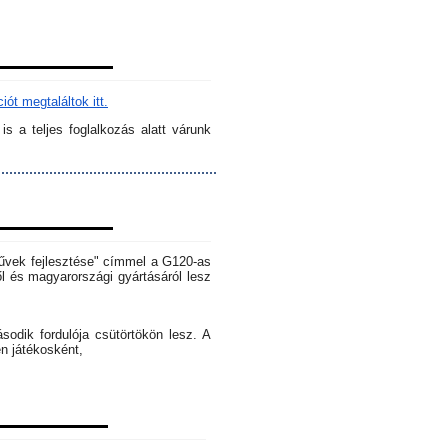
ót megtaláltok itt.
s a teljes foglalkozás alatt várunk
rművek fejlesztése" címmel a G120-as
l és magyarországi gyártásáról lesz
dik fordulója csütörtökön lesz. A
en játékosként,