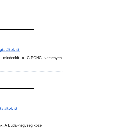
aláltok itt.
k mindenkit a G-PONG versenyen
láltok itt.
nk. A Budai-hegység közeli