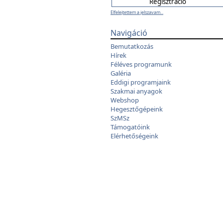
Elfelejtettem a jelszavam...
Navigáció
Bemutatkozás
Hírek
Féléves programunk
Galéria
Eddigi programjaink
Szakmai anyagok
Webshop
Hegesztőgépeink
SzMSz
Támogatóink
Elérhetőségeink