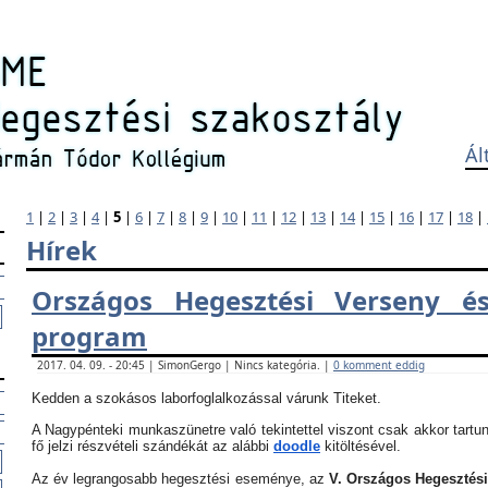
Ál
1
|
2
|
3
|
4
|
5
|
6
|
7
|
8
|
9
|
10
|
11
|
12
|
13
|
14
|
15
|
16
|
17
|
18
|
Hírek
Országos Hegesztési Verseny és
program
2017. 04. 09. - 20:45 | SimonGergo | Nincs kategória. |
0 komment eddig
Kedden a szokásos laborfoglalkozással várunk Titeket.
A Nagypénteki munkaszünetre való tekintettel viszont csak akkor tartun
fő jelzi részvételi szándékát az alábbi
doodle
kitöltésével.
Az év legrangosabb hegesztési eseménye, az
V. Országos Hegesztés