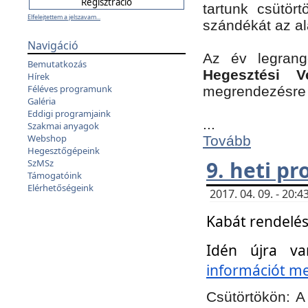
tartunk csütört
Elfelejtettem a jelszavam...
szándékát az a
Navigáció
Az év legran
Bemutatkozás
Hegesztési V
Hírek
Féléves programunk
megrendezésre 
Galéria
Eddigi programjaink
...
Szakmai anyagok
Webshop
Tovább
Hegesztőgépeink
9. heti p
SzMSz
Támogatóink
Elérhetőségeink
2017. 04. 09. - 20
Kabát rendelés
Idén újra va
információt meg
Csütörtökön:
A