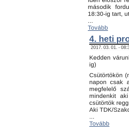
második fordu
18:30-ig tart,
...
Tovább
4. heti p
2017. 03. 01. - 08
Kedden várunk
ig)
Csütörtökön (
napon csak a
megfelelő sz
mindenkit ak
csütörtök regg
Aki TDK/Szak
...
Tovább