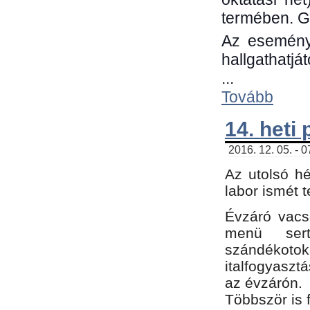
termében. G
Az eseménye
hallgathatjá
...
Tovább
14. heti
2016. 12. 05. - 
Az utolsó h
labor ismét 
Évzáró vacs
menü sert
szándékoto
italfogyaszt
az évzárón.
Többször is 