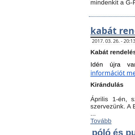
mindenkit a G-
kabát ren
2017. 03. 26. - 20
Kabát rendelé
Idén újra va
információt meg
Kirándulás
Április 1-én,
szervezünk. A 
...
Tovább
póló és pu