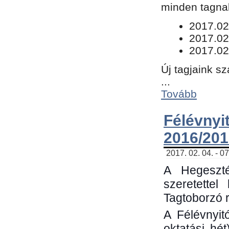
minden tagnak
​2017.02
2017.02
2017.02
Új tagjaink s
...
Tovább
Félévn
2016/201
2017. 02. 04. - 0
A Hegeszté
szeretette
Tagtoborzó 
A Félévnyit
oktatási hé