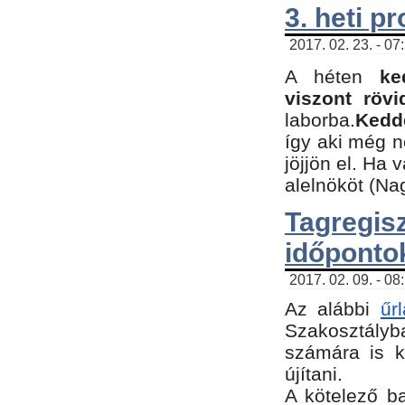
3. heti p
2017. 02. 23. - 07
A héten
ke
viszont rövi
laborba.
Kedde
így aki még 
jöjjön el. Ha 
alelnököt (Na
Tagreg
időponto
2017. 02. 09. - 08
Az alábbi
űr
Szakosztályba
számára is k
újítani.
​A kötelező b