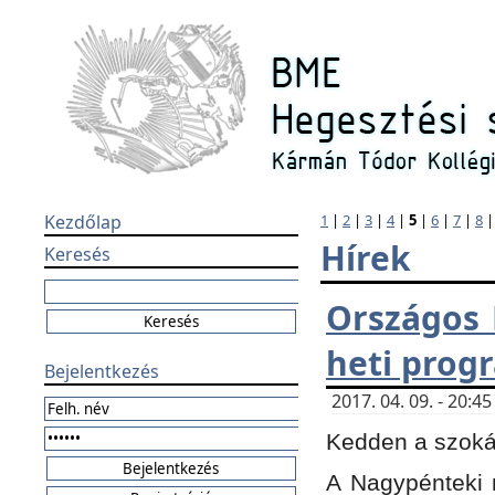
Kezdőlap
1
|
2
|
3
|
4
|
5
|
6
|
7
|
8
Hírek
Keresés
Országos 
heti prog
Bejelentkezés
2017. 04. 09. - 20:
Kedden a szokás
A Nagypénteki m