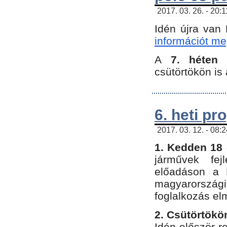
2017. 03. 26. - 20:
Idén újra van
információt meg
A
7. héten
csütörtökön is 
6. heti p
2017. 03. 12. - 08:
1. Kedden 18 
járművek fe
előadáson a 
magyarország
foglalkozás el
2. Csütörtökö
Idén először 