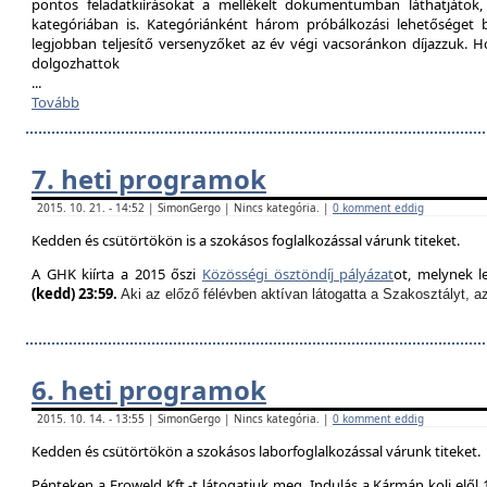
pontos feladatkiírásokat a mellékelt dokumentumban láthatjátok
kategóriában is. Kategóriánként három próbálkozási lehetőséget biz
legjobban teljesítő versenyzőket az év végi vacsoránkon díjazzuk. H
dolgozhattok
...
Tovább
7. heti programok
2015. 10. 21. - 14:52 | SimonGergo | Nincs kategória. |
0 komment eddig
Kedden és csütörtökön is a szokásos foglalkozással várunk titeket.
A GHK kiírta a 2015 őszi
Közösségi ösztöndíj pályázat
ot, melynek l
(kedd) 23:59.
Aki az előző félévben aktívan látogatta a Szakosztályt, a
6. heti programok
2015. 10. 14. - 13:55 | SimonGergo | Nincs kategória. |
0 komment eddig
Kedden és csütörtökön a szokásos laborfoglalkozással várunk titeket.
Pénteken a Froweld Kft.-t látogatjuk meg. Indulás a Kármán koli elől 