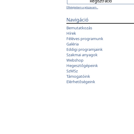
Elfelejtettem a jelszavam...
Navigáció
Bemutatkozás
Hírek
Féléves programunk
Galéria
Eddigi programjaink
Szakmai anyagok
Webshop
Hegesztőgépeink
SzMSz
Támogatóink
Elérhetőségeink