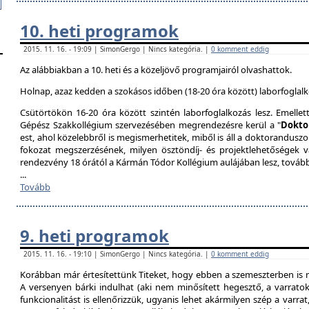
10. heti programok
2015. 11. 16. - 19:09 | SimonGergo | Nincs kategória. |
0 komment eddig
Az alábbiakban a 10. heti és a közeljövő programjairól olvashattok.
Holnap, azaz kedden a szokásos időben (18-20 óra között) laborfoglalk
Csütörtökön 16-20 óra között szintén laborfoglalkozás lesz. Emellet
Gépész Szakkollégium szervezésében megrendezésre kerül a "
Dokto
est, ahol közelebbről is megismerhetitek, miből is áll a doktoranduszo
fokozat megszerzésének, milyen ösztöndíj- és projektlehetőségek 
rendezvény 18 órától a Kármán Tódor Kollégium aulájában lesz, továb
...
Tovább
9. heti programok
2015. 11. 16. - 19:10 | SimonGergo | Nincs kategória. |
0 komment eddig
Korábban már értesítettünk Titeket, hogy ebben a szemeszterben is 
A versenyen bárki indulhat (aki nem minősített hegesztő, a varrat
funkcionalitást is ellenőrizzük, ugyanis lehet akármilyen szép a varrat