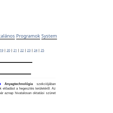
talános
Programok
System
19
|
20
|
21
|
22
|
23
|
24
|
25
a
Anyagtechnológia
szekciójában
 előadást a hegesztés területéről. Az
ár aznap hivatalosan oktatási szünet