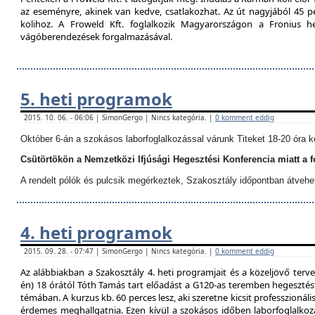
az eseményre, akinek van kedve, csatlakozhat. Az út nagyjából 45 p
kolihoz. A Froweld Kft. foglalkozik Magyarországon a Fronius
vágóberendezések forgalmazásával.
5. heti programok
2015. 10. 06. - 06:06 | SimonGergo | Nincs kategória. |
0 komment eddig
Október 6-án a szokásos laborfoglalkozással várunk Titeket 18-20 óra k
Csütörtökön a Nemzetközi Ifjúsági Hegesztési Konferencia miatt a 
A rendelt pólók és pulcsik megérkeztek, Szakosztály időpontban átvehe
4. heti programok
2015. 09. 28. - 07:47 | SimonGergo | Nincs kategória. |
0 komment eddig
Az alábbiakban a Szakosztály 4. heti programjait és a közeljövő terve
én) 18 órától Tóth Tamás tart előadást a G120-as teremben hegesztést
témában. A kurzus kb. 60 perces lesz, aki szeretne kicsit professzionáli
érdemes meghallgatnia. Ezen kívül a szokásos időben laborfoglalkozá