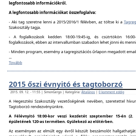
legfontosabb információkról.
A legfontosabb információkat összefoglalva:
- Aki tag szeretne lenni a 2015/2016/1 félévben, az töltse ki a
Tagreg
Szakosztály tagja.
- A foglalkozások kedden 18:00-19:45-ig, és csütrtökön 16:00
foglalkozások, ebben az intervallumban szabadon lehet jönni és menni
- Minden program, esemény a tagregisztációs űrlapon megadott email 
...
Tovább
2015 őszi évnyitó és tagtoborzó
2015. 09. 12. - 11:55 | SimonGergo | Kategória:
Általános
|
0 komment eddig
A Hegesztési Szakosztály vezetőségének nevében, szeretettel hív
Tagtoborzó rendezvényünkre.
A Félévnyitó 18:00-kor veszi kezdetét szeptember 15-én (2
épületének 120-as termében. Gyülekező az előtérben.
Az eseményen az elmúlt egy évről készült beszámolót hallgathatjáto