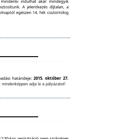
, mindenki indulhat akár mindegyik
tosítunk. A jelentkezés díjtalan, a
olnaptól egészen 14. hét csütörtökig
eadási határideje:
2015. október 27.
z mindenképpen adja le a pályázatot!
12:30-kor, regisztráció nem szükséges