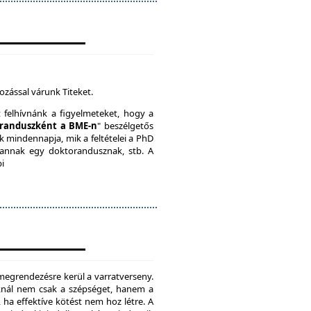
ozással várunk Titeket.
t felhívnánk a figyelmeteket, hogy a
randuszként a BME-n
" beszélgetős
k mindennapja, mik a feltételei a PhD
vannak egy doktorandusznak, stb. A
bi
megrendezésre kerül a varratverseny.
oknál nem csak a szépséget, hanem a
, ha effektíve kötést nem hoz létre. A