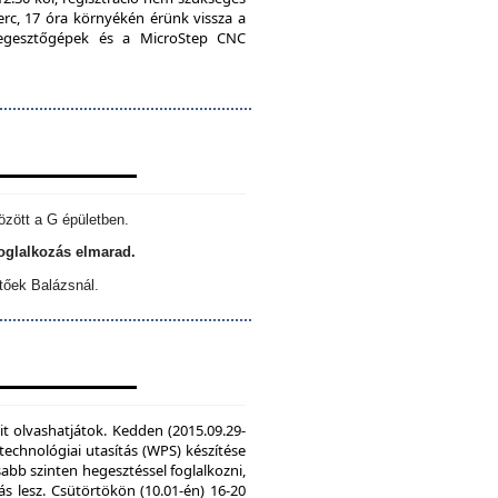
erc, 17 óra környékén érünk vissza a
 hegesztőgépek és a MicroStep CNC
özött a G épületben.
foglalkozás elmarad.
tőek Balázsnál.
it olvashatjátok. Kedden (2015.09.29-
echnológiai utasítás (WPS) készítése
sabb szinten hegesztéssel foglalkozni,
s lesz. Csütörtökön (10.01-én) 16-20