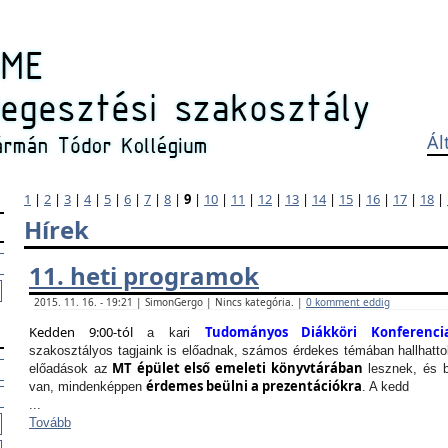
Ál
1
|
2
|
3
|
4
|
5
|
6
|
7
|
8
|
9
|
10
|
11
|
12
|
13
|
14
|
15
|
16
|
17
|
18
|
Hírek
11. heti programok
2015. 11. 16. - 19:21 | SimonGergo | Nincs kategória. |
0 komment eddig
Kedden 9:00-tól
Tudományos Diákköri Konferenci
a kari
szakosztályos tagjaink is előadnak, számos érdekes témában hallhattok
MT épület első emeleti könyvtárában
előadások az
lesznek, és b
érdemes beülni a prezentációkra
van, mindenképpen
. A kedd
...
Tovább