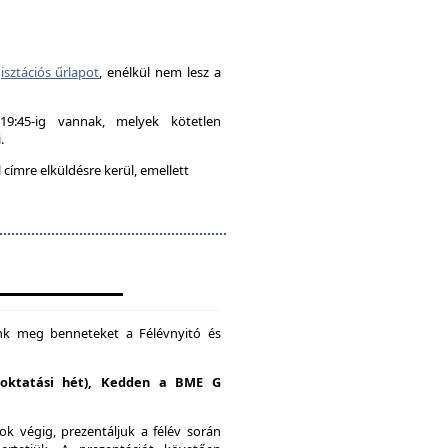
isztációs űrlapot
, enélkül nem lesz a
-19:45-ig vannak, melyek kötetlen
.
címre elküldésre kerül, emellett
unk meg benneteket a Félévnyitó és
. oktatási hét), Kedden a BME G
k végig, prezentáljuk a félév során