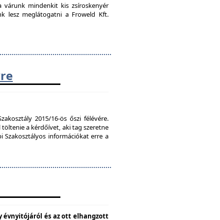
ra várunk mindenkit kis zsíroskenyér
nk lesz meglátogatni a Froweld Kft.
vre
zakosztály 2015/16-ös őszi félévére.
töltenie a kérdőívet, aki tag szeretne
bi Szakosztályos információkat erre a
 évnyitójáról és az ott elhangzott