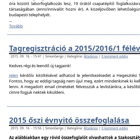
óra között laborfoglalkozás lesz, 19 órától csapatépítő foglalkozás
társaságában (enni/innivalót hozni ér). A közeljövőben lehetőségü
budapesti telephelyét.
...
Tovább
Tagregisztráció a 2015/2016/1 félé
2015. 09. 16. - 15:41 | SimonGergo | Kategória:
Általános
|
0 komment eddig
Kedves régi és leendő új tagjaink!
Jelen
kérdőív kitöltésével adhatod le jelentkezésedet a Hegesztési S
Fontos, hogy az eddigi tagság nem újul meg, ezért mindenkinek ki kell 
lenni. A megadott email címeteket felvesszük a levlistánkra, a későb
címre fogjuk nektek kiküldeni.
2015 őszi évnyitó összefoglalása
2015. 09. 16. - 15:56 | SimonGergo | Kategória:
Általános
|
0 komment eddig
Az alábbiakban egy rövid összefoglalót olvashattok a Szakosztály