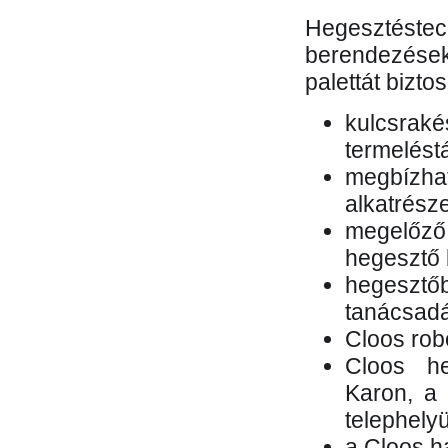
Hegesztés
berendezések 
palettát bizto
kulcsr
termelés
megbízh
alkatrésze
megelőző
hegesztő 
hegesztő
tanácsad
Cloos rob
Cloos he
Karon, a 
telephely
a Cloos h