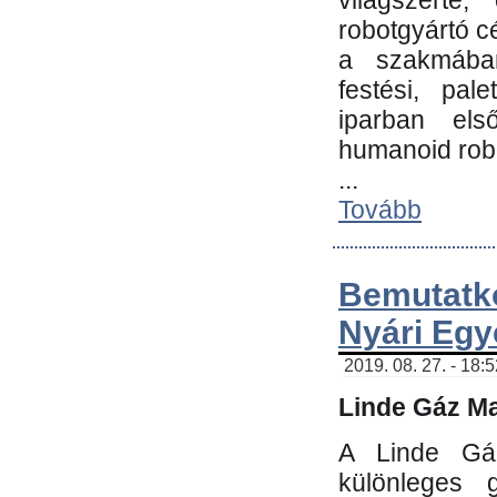
világszerte
robotgyártó c
a szakmában:
festési, pale
iparban els
humanoid robo
...
Tovább
Bemutatk
Nyári Egy
2019. 08. 27. - 18:
Linde Gáz Ma
A Linde Gáz
különleges 