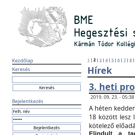
Kezdőlap
1
|
2
|
3
|
4
|
5
|
6
|
7
|
8
Hírek
Keresés
3. heti p
2019. 09. 23. - 05:
Bejelentkezés
A héten kedden
18 között lesz 
kötelező előad
Elindult a ta