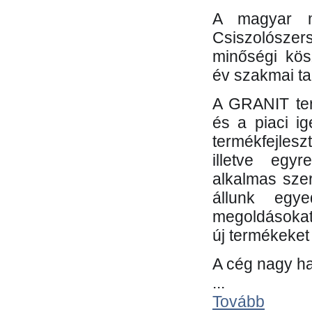
A magyar m
Csiszolósze
minőségi kös
év szakmai tap
A GRANIT ter
és a piaci i
termékfejles
illetve egy
alkalmas sze
állunk egye
megoldásokat
új termékeket 
A cég nagy ha
...
Tovább