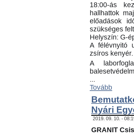
18:00-ás kez
hallhattok ma
előadások id
szükséges fel
Helyszín: G-ép
A félévnyitó 
zsíros kenyér.
A laborfogl
balesetvédelm
...
Tovább
Bemutatk
Nyári Egy
2019. 09. 10. - 08:
GRANIT Csis