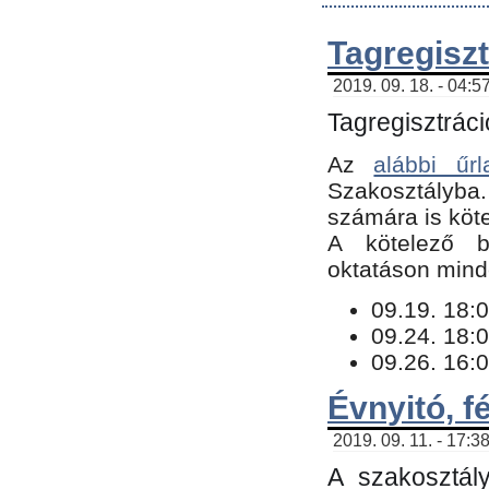
Tagregiszt
2019. 09. 18. - 04:5
Tagregisztráci
Az
alábbi űrl
Szakosztályba.
számára is köte
​A kötelező b
oktatáson minde
09.19. 18:0
09.24. 18:0
09.26. 16:0
Évnyitó, f
2019. 09. 11. - 17:3
A szakosztál