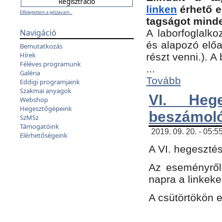
linken
érhető e
Elfelejtettem a jelszavam...
tagságot minde
Navigáció
A laborfoglalko
és alapozó előa
Bemutatkozás
Hírek
részt venni.). 
Féléves programunk
...
Galéria
Tovább
Eddigi programjaink
Szakmai anyagok
VI. Heg
Webshop
Hegesztőgépeink
beszámol
SzMSz
Támogatóink
2019. 09. 20. - 05:5
Elérhetőségeink
A VI. hegeszté
Az eseményről
napra a linkeke
A csütörtökön 