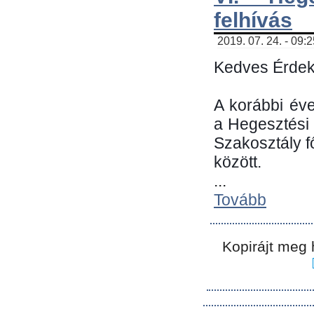
felhívás
2019. 07. 24. - 09:
Kedves Érdek
A korábbi év
a Hegesztési
Szakosztály 
között.
...
Tovább
Kopirájt meg 