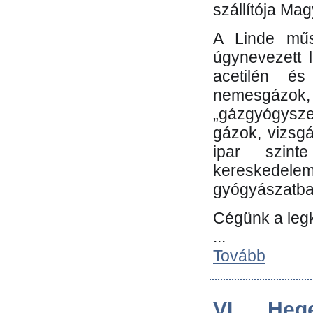
szállítója Ma
A Linde műs
úgynevezett 
acetilén és
nemesgáz
„gázgyógysze
gázok, vizsg
ipar szin
kereskedele
gyógyászatb
Cégünk a leg
...
Tovább
VI. Heg