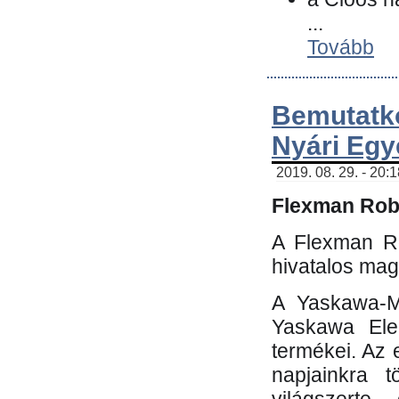
...
Tovább
Bemutatk
Nyári Egy
2019. 08. 29. - 20:
Flexman Robo
A Flexman Ro
hivatalos mag
A Yaskawa-Mo
Yaskawa Elec
termékei. Az e
napjainkra t