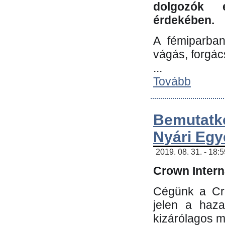
dolgozók 
érdekében.
A fémiparba
vágás, forgác
...
Tovább
Bemutatk
Nyári Egy
2019. 08. 31. - 18:
Crown Interna
Cégünk a Cro
jelen a haz
kizárólagos m