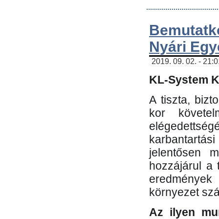
Bemutatk
Nyári Egy
2019. 09. 02. - 21:
KL-System Kf
A tiszta, bi
kor követe
elégedettség
karbantartás
jelentősen m
hozzájárul a
eredmények e
környezet sz
Az ilyen mu