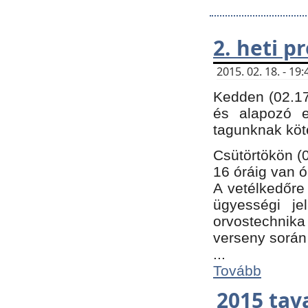
2. heti 
2015. 02. 18. - 1
Kedden (02.17
és alapozó e
tagunknak köt
Csütörtökön (0
16 óráig van ó
A vetélkedőre 
ügyességi je
orvostechnika 
verseny során
...
Tovább
2015 tav