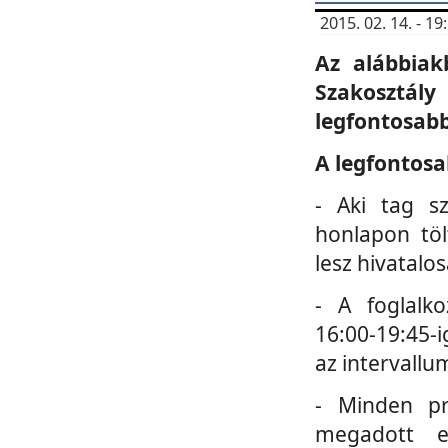
2015. 02. 14. - 
Az alábbiak
Szakosztá
legfontosabb
A legfontosa
- Aki tag s
honlapon töl
lesz hivatalo
- A foglalk
16:00-19:45-i
az intervallu
- Minden pr
megadott e