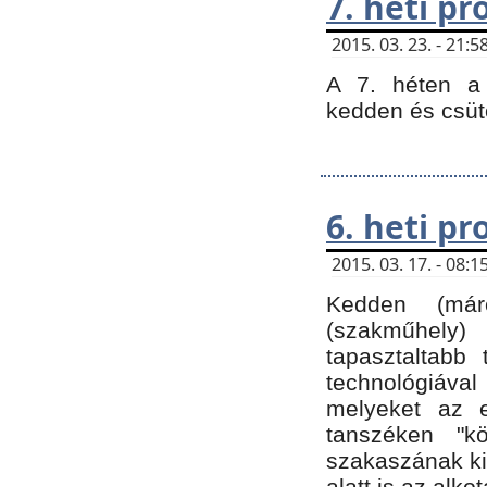
7. heti p
2015. 03. 23. - 21
A 7. héten a 
kedden és csüt
6. heti p
2015. 03. 17. - 08
Kedden (márc
(szakműhely)
tapasztaltabb 
technológiával
melyeket az e
tanszéken "k
szakaszának ki
alatt is az alko