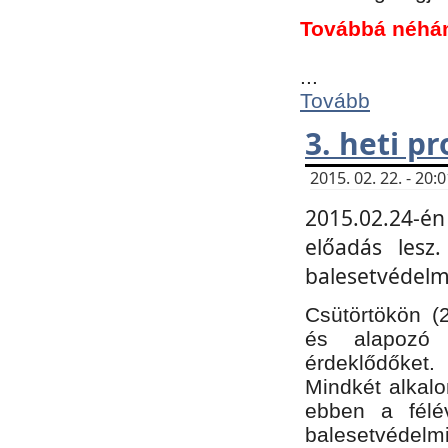
Továbbá néhá
...
Tovább
3. heti p
2015. 02. 22. - 20
2015.02.24-én
előadás lesz
balesetvédelmi
Csütörtökön (
és alapozó e
érdeklődőket.
Mindkét alkalo
ebben a félé
balesetvédelmi