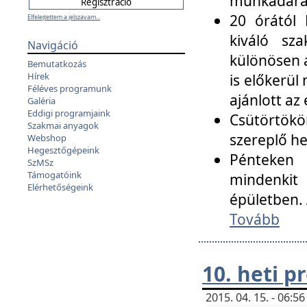
munkadarab
20 órától 
Elfelejtettem a jelszavam...
kiváló sz
Navigáció
különösen a
Bemutatkozás
Hírek
is előkerül
Féléves programunk
ajánlott az
Galéria
Eddigi programjaink
Csütörtökö
Szakmai anyagok
szereplő he
Webshop
Hegesztőgépeink
Pénteken 
SzMSz
Támogatóink
mindenkit
Elérhetőségeink
épületben. 
Tovább
10. heti 
2015. 04. 15. - 06: