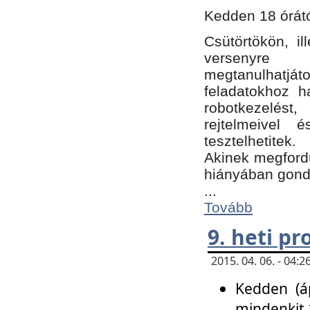
Kedden 18 órátó
Csütörtökön, i
versenyre k
megtanulhatj
feladatokhoz ha
robotkezelést
rejtelmeivel 
tesztelhetitek.
Akinek megfordu
hiányában gon
...
Tovább
9. heti p
2015. 04. 06. - 04
Kedden (áp
mindenkit 