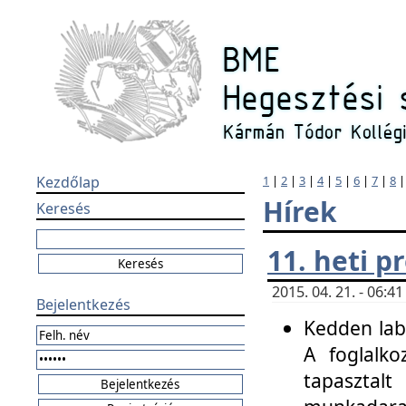
Kezdőlap
1
|
2
|
3
|
4
|
5
|
6
|
7
|
8
Hírek
Keresés
11. heti 
2015. 04. 21. - 06:
Bejelentkezés
Kedden labo
A foglalko
tapasztal