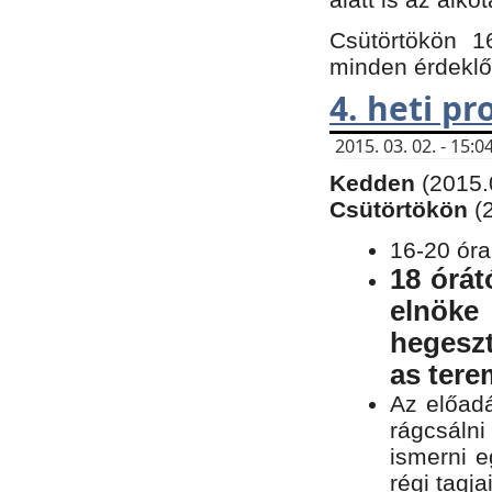
Csütörtökön 1
minden érdeklő
4. heti p
2015. 03. 02. - 15
Kedden
(2015.
Csütörtökön
(
16-20 óra
18 órát
elnöke
hegeszt
as ter
Az előad
rágcsálni
ismerni e
régi tagja