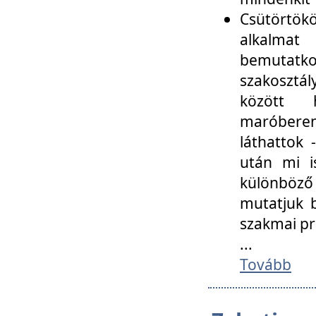
Csütörtökö
alkalmat
bemutatko
szakosztál
között
maróbere
láthattok
után mi i
különböző 
mutatjuk b
szakmai p
...
Tovább