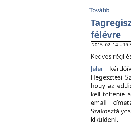
...
Tovább
Tagregi
félévre
2015. 02. 14. - 1
Kedves régi és
Jelen
kérdőív
Hegesztési Sz
hogy az eddi
kell töltenie
email címet
Szakosztályo
kiküldeni.