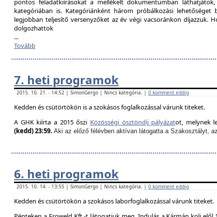
pontos feladatkiírásokat a mellékelt dokumentumban láthatjátok
kategóriában is. Kategóriánként három próbálkozási lehetőséget biz
legjobban teljesítő versenyzőket az év végi vacsoránkon díjazzuk. H
dolgozhattok
...
Tovább
7. heti programok
2015. 10. 21. - 14:52 | SimonGergo | Nincs kategória. |
0 komment eddig
Kedden és csütörtökön is a szokásos foglalkozással várunk titeket.
A GHK kiírta a 2015 őszi
Közösségi ösztöndíj pályázat
ot, melynek l
(kedd) 23:59.
Aki az előző félévben aktívan látogatta a Szakosztályt, a
6. heti programok
2015. 10. 14. - 13:55 | SimonGergo | Nincs kategória. |
0 komment eddig
Kedden és csütörtökön a szokásos laborfoglalkozással várunk titeket.
Pénteken a Froweld Kft.-t látogatjuk meg. Indulás a Kármán koli elől 