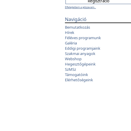
Elfelejtettem a jelszavam...
Navigáció
Bemutatkozás
Hírek
Féléves programunk
Galéria
Eddigi programjaink
Szakmai anyagok
Webshop
Hegesztőgépeink
SzMSz
Támogatóink
Elérhetőségeink