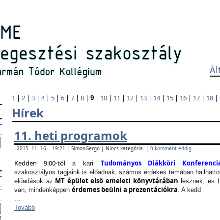
Ál
1
|
2
|
3
|
4
|
5
|
6
|
7
|
8
|
9
|
10
|
11
|
12
|
13
|
14
|
15
|
16
|
17
|
18
|
Hírek
11. heti programok
2015. 11. 16. - 19:21 | SimonGergo | Nincs kategória. |
0 komment eddig
Kedden 9:00-tól
Tudományos Diákköri Konferenci
a kari
szakosztályos tagjaink is előadnak, számos érdekes témában hallhattok
MT épület első emeleti könyvtárában
előadások az
lesznek, és b
érdemes beülni a prezentációkra
van, mindenképpen
. A kedd
...
Tovább