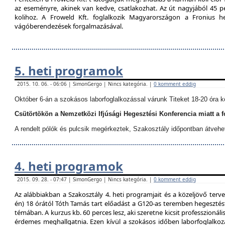
az eseményre, akinek van kedve, csatlakozhat. Az út nagyjából 45 p
kolihoz. A Froweld Kft. foglalkozik Magyarországon a Fronius
vágóberendezések forgalmazásával.
5. heti programok
2015. 10. 06. - 06:06 | SimonGergo | Nincs kategória. |
0 komment eddig
Október 6-án a szokásos laborfoglalkozással várunk Titeket 18-20 óra k
Csütörtökön a Nemzetközi Ifjúsági Hegesztési Konferencia miatt a 
A rendelt pólók és pulcsik megérkeztek, Szakosztály időpontban átvehe
4. heti programok
2015. 09. 28. - 07:47 | SimonGergo | Nincs kategória. |
0 komment eddig
Az alábbiakban a Szakosztály 4. heti programjait és a közeljövő terve
én) 18 órától Tóth Tamás tart előadást a G120-as teremben hegesztést
témában. A kurzus kb. 60 perces lesz, aki szeretne kicsit professzionáli
érdemes meghallgatnia. Ezen kívül a szokásos időben laborfoglalkozá