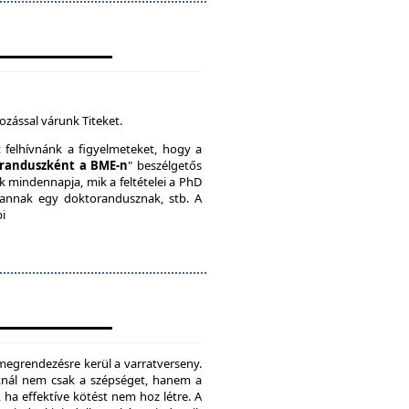
ozással várunk Titeket.
t felhívnánk a figyelmeteket, hogy a
randuszként a BME-n
" beszélgetős
k mindennapja, mik a feltételei a PhD
vannak egy doktorandusznak, stb. A
bi
megrendezésre kerül a varratverseny.
oknál nem csak a szépséget, hanem a
, ha effektíve kötést nem hoz létre. A