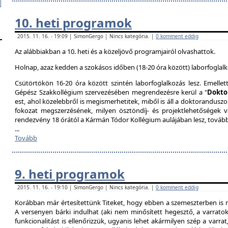
10. heti programok
2015. 11. 16. - 19:09 | SimonGergo | Nincs kategória. |
0 komment eddig
Az alábbiakban a 10. heti és a közeljövő programjairól olvashattok.
Holnap, azaz kedden a szokásos időben (18-20 óra között) laborfoglalk
Csütörtökön 16-20 óra között szintén laborfoglalkozás lesz. Emellet
Gépész Szakkollégium szervezésében megrendezésre kerül a "
Dokto
est, ahol közelebbről is megismerhetitek, miből is áll a doktoranduszo
fokozat megszerzésének, milyen ösztöndíj- és projektlehetőségek 
rendezvény 18 órától a Kármán Tódor Kollégium aulájában lesz, továb
...
Tovább
9. heti programok
2015. 11. 16. - 19:10 | SimonGergo | Nincs kategória. |
0 komment eddig
Korábban már értesítettünk Titeket, hogy ebben a szemeszterben is 
A versenyen bárki indulhat (aki nem minősített hegesztő, a varrat
funkcionalitást is ellenőrizzük, ugyanis lehet akármilyen szép a varrat