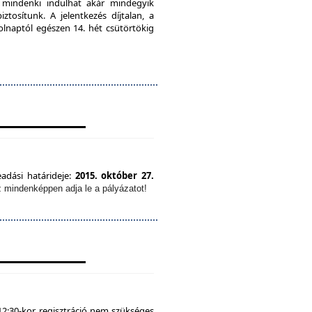
, mindenki indulhat akár mindegyik
tosítunk. A jelentkezés díjtalan, a
olnaptól egészen 14. hét csütörtökig
eadási határideje:
2015. október 27.
z mindenképpen adja le a pályázatot!
12:30-kor, regisztráció nem szükséges