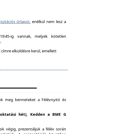
isztációs űrlapot
, enélkül nem lesz a
-19:45-ig vannak, melyek kötetlen
.
címre elküldésre kerül, emellett
unk meg benneteket a Félévnyitó és
. oktatási hét), Kedden a BME G
k végig, prezentáljuk a félév során