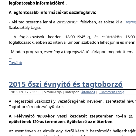
legfontosabb információkról.
A legfontosabb információkat összefoglalva:
- Aki tag szeretne lenni a 2015/2016/1 félévben, az töltse ki a
Tagreg
Szakosztály tagja.
- A foglalkozások kedden 18:00-19:45-ig, és csütrtökön 16:00
foglalkozások, ebben az intervallumban szabadon lehet jönni és menni
- Minden program, esemény a tagregisztációs űrlapon megadott email 
...
Tovább
2015 őszi évnyitó és tagtoborzó
2015. 09. 12. - 11:55 | SimonGergo | Kategória:
Általános
|
0 komment eddig
A Hegesztési Szakosztály vezetőségének nevében, szeretettel hív
Tagtoborzó rendezvényünkre.
A Félévnyitó 18:00-kor veszi kezdetét szeptember 15-én (2
épületének 120-as termében. Gyülekező az előtérben.
Az eseményen az elmúlt egy évről készült beszámolót hallgathatjáto