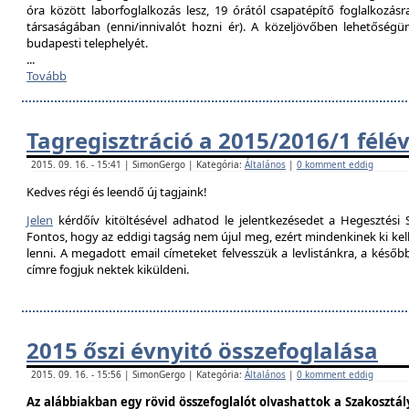
óra között laborfoglalkozás lesz, 19 órától csapatépítő foglalkozás
társaságában (enni/innivalót hozni ér). A közeljövőben lehetőségü
budapesti telephelyét.
...
Tovább
Tagregisztráció a 2015/2016/1 félé
2015. 09. 16. - 15:41 | SimonGergo | Kategória:
Általános
|
0 komment eddig
Kedves régi és leendő új tagjaink!
Jelen
kérdőív kitöltésével adhatod le jelentkezésedet a Hegesztési S
Fontos, hogy az eddigi tagság nem újul meg, ezért mindenkinek ki kell 
lenni. A megadott email címeteket felvesszük a levlistánkra, a későb
címre fogjuk nektek kiküldeni.
2015 őszi évnyitó összefoglalása
2015. 09. 16. - 15:56 | SimonGergo | Kategória:
Általános
|
0 komment eddig
Az alábbiakban egy rövid összefoglalót olvashattok a Szakosztály