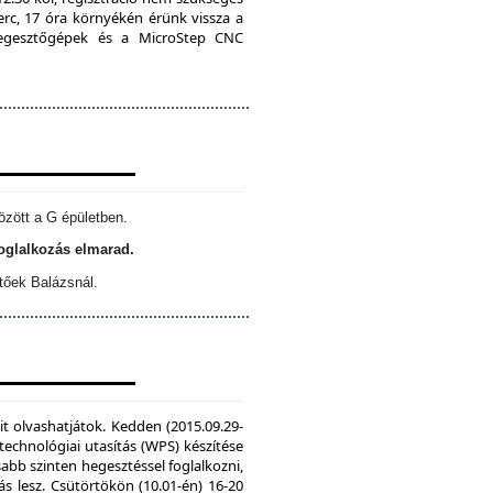
erc, 17 óra környékén érünk vissza a
 hegesztőgépek és a MicroStep CNC
özött a G épületben.
foglalkozás elmarad.
tőek Balázsnál.
it olvashatjátok. Kedden (2015.09.29-
echnológiai utasítás (WPS) készítése
sabb szinten hegesztéssel foglalkozni,
s lesz. Csütörtökön (10.01-én) 16-20