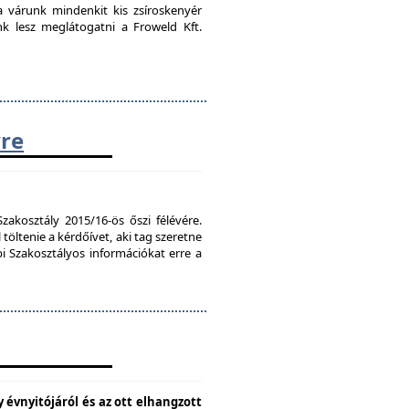
ra várunk mindenkit kis zsíroskenyér
nk lesz meglátogatni a Froweld Kft.
vre
zakosztály 2015/16-ös őszi félévére.
töltenie a kérdőívet, aki tag szeretne
bi Szakosztályos információkat erre a
 évnyitójáról és az ott elhangzott