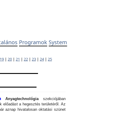
talános
Programok
System
19
|
20
|
21
|
22
|
23
|
24
|
25
a
Anyagtechnológia
szekciójában
 előadást a hegesztés területéről. Az
ár aznap hivatalosan oktatási szünet