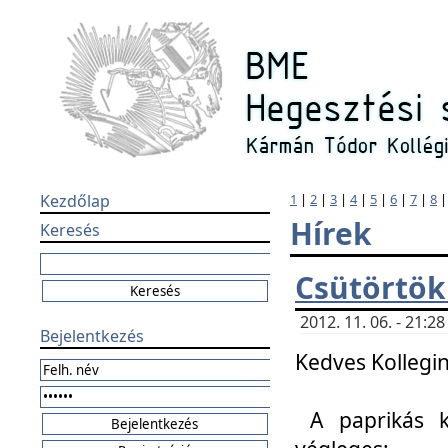
Kezdőlap
1
|
2
|
3
|
4
|
5
|
6
|
7
|
8
Hírek
Keresés
Csütörtök
2012. 11. 06. - 21:
Bejelentkezés
Kedves Kollegin
A paprikás k