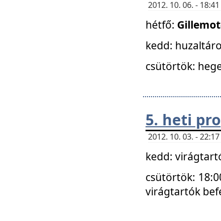
2012. 10. 06. - 18:
hétfő:
Gillemo
kedd: huzaltáro
csütörtök: hege
5. heti p
2012. 10. 03. - 22:
kedd: virágtar
csütörtök: 18:0
virágtartók bef