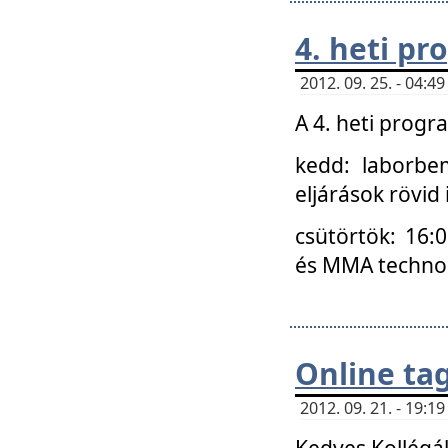
4. heti p
2012. 09. 25. - 04:
A 4. heti prog
kedd: laborbe
eljárások rövid
csütörtök: 16:
és MMA technoló
Online ta
2012. 09. 21. - 19:
Kedves Kollégá