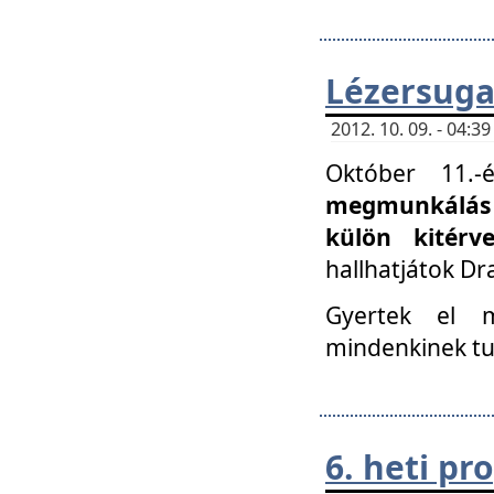
Lézersuga
2012. 10. 09. - 04:
Október 11.
megmunkálás 
külön kitér
hallhatjátok D
Gyertek el 
mindenkinek tu
6. heti p