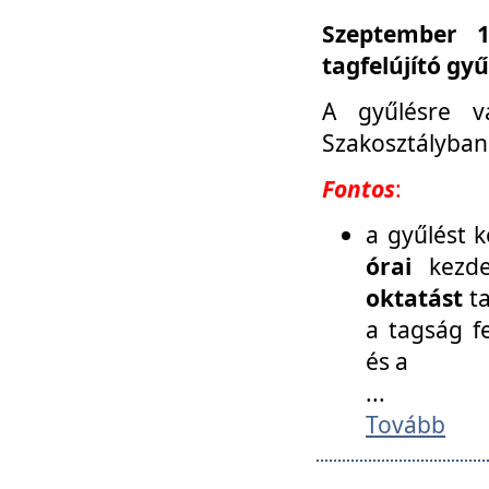
Szeptember 1
tagfelújító gy
A gyűlésre v
Szakosztályban
Fontos
:
a gyűlést 
órai
kezde
oktatást
t
a tagság f
és a
...
Tovább