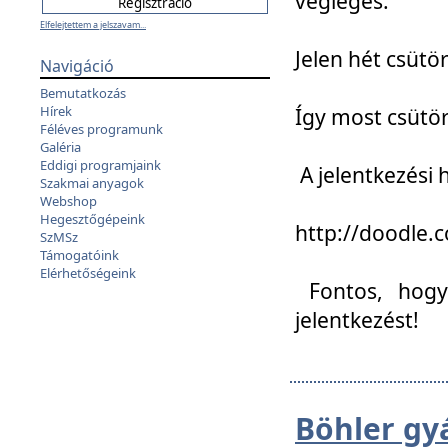
végleges:
Elfelejtettem a jelszavam...
Jelen hét csütör
Navigáció
Bemutatkozás
Hírek
Így most csütö
Féléves programunk
Galéria
Eddigi programjaink
A jelentkezési h
Szakmai anyagok
Webshop
Hegesztőgépeink
http://doodle
SzMSz
Támogatóink
Elérhetőségeink
Fontos, hogy 
jelentkezést!
Böhler gy