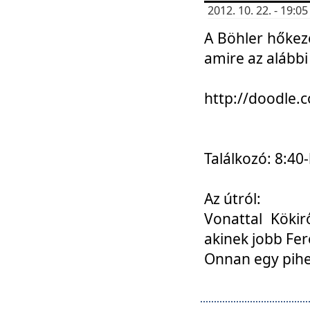
2012. 10. 22. - 19:
A Böhler hőkez
amire az alábbi
http://doodle
Találkozó: 8:40-
Az útról:
Vonattal Kökir
akinek jobb Fer
Onnan egy pihen