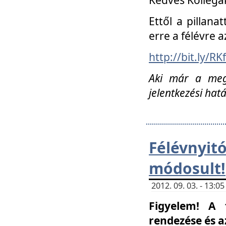
Ettől a pillana
erre a félévre a
http://bit.ly/RK
Aki már a megn
jelentkezési hat
Félévnyi
módosult!
2012. 09. 03. - 13:
Figyelem! A 
rendezése és 