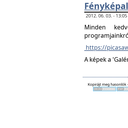
Fényképa
2012. 06. 03. - 13:
Minden kedv
programjainkró
https://picas
A képek a 'Galé
Kopirájt meg hasonlók -