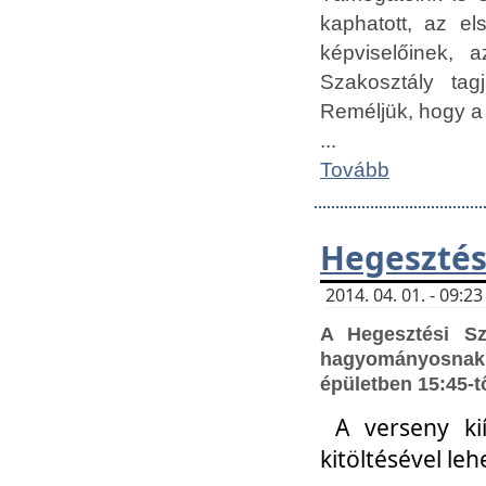
kaphatott, az e
képviselőinek,
Szakosztály tag
Reméljük, hogy a
...
Tovább
Hegesztés
2014. 04. 01. - 09:
A Hegesztési S
hagyományosnak 
épületben 15:45-t
A verseny ki
kitöltésével leh