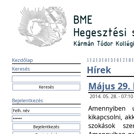
Kezdőlap
1
|
2
|
3
|
4
|
5
|
6
|
7
|
8
Hírek
Keresés
Május 29.
2014. 05. 28. - 07:
Bejelentkezés
Amennyiben u
kikapcsolni, ak
szokások sze