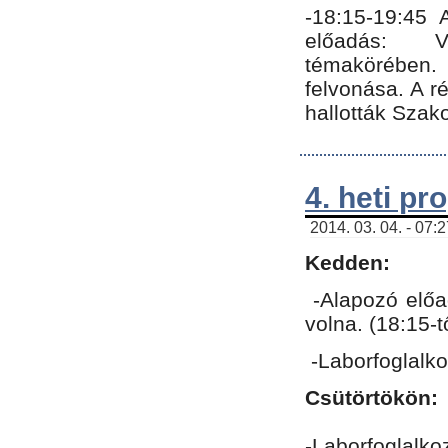
-18:15-19:45
előadás: Vo
témakörében.
felvonása. A 
hallották Szako
4. heti p
2014. 03. 04. - 07:
Kedden:
-Alapozó előa
volna. (18:15-
-Laborfoglalk
Csütörtökön:
-Laborfoglalko