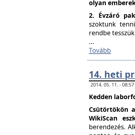
olyan embereke
2. Évzáró pa
szoktunk tenn
rendbe tesszü
...
Tovább
14. heti 
2014. 05. 11. - 08:
Kedden laborfo
Csütörtökön a
WikiScan eszk
berendezés. Al