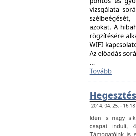
pontos és gyor
vizsgálata so
szélbeégését, 
azokat. A hibah
rögzítésére alk
WIFI kapcsolat
Az előadás sor
...
Tovább
Hegesztés
2014. 04. 25. - 16:
Idén is nagy sik
csapat indult, 
Támogatóink is 