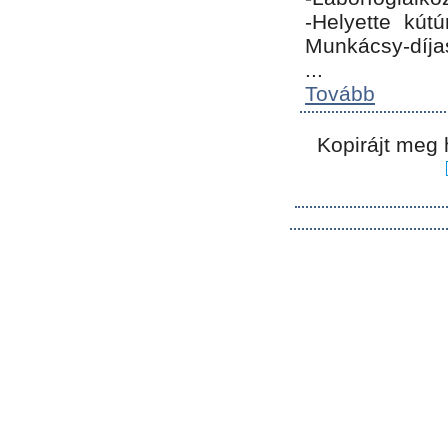
-Helyette kút
Munkácsy-díja
...
Tovább
Kopirájt meg 