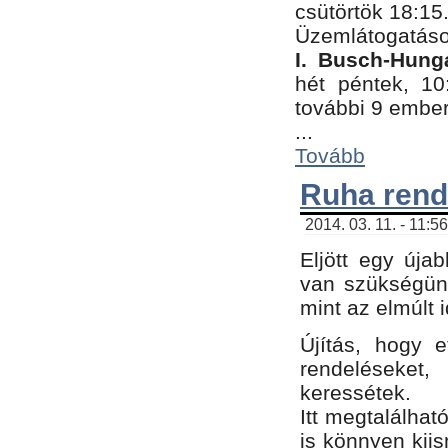
csütörtök 18:15
Üzemlátogatáso
I. Busch-Hung
hét péntek, 10
további 9 embe
...
Tovább
Ruha rend
2014. 03. 11. - 11:5
Eljött egy úja
van szükségünk
mint az elmúlt
Újítás, hogy e
rendelések
keressétek.
Itt megtalálhat
is könnyen kii