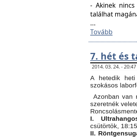
- Akinek nincs
találhat magán
...
Tovább
7. hét és 
2014. 03. 24. - 20:
A hetedik heti
szokásos labor
Azonban van n
szeretnék velet
Roncsolásmente
I. Ultrahang
csütörtök, 18:15
II. Röntgensug