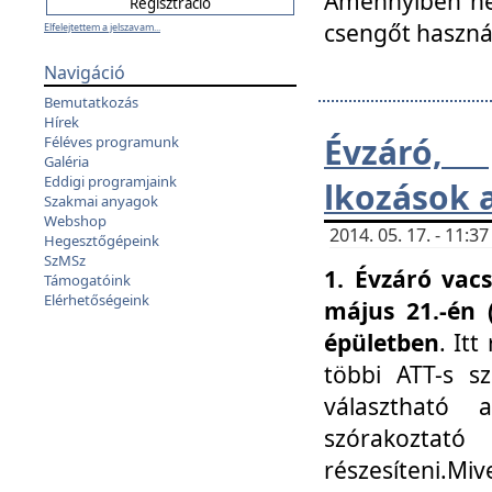
Amennyiben nem
csengőt haszná
Elfelejtettem a jelszavam...
Navigáció
Bemutatkozás
Hírek
Évzáró, 
Féléves programunk
Galéria
Eddigi programjaink
lkozások 
Szakmai anyagok
Webshop
2014. 05. 17. - 11:
Hegesztőgépeink
SzMSz
1. Évzáró vac
Támogatóink
Elérhetőségeink
május 21.-én 
épületben
. It
többi ATT-s sz
választható 
szórakoztató
részesíteni.Miv