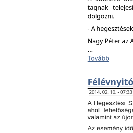
tagnak teleje
dolgozni.
- A hegesztések
Nagy Péter az A
...
Tovább
Félévnyit
2014. 02. 10. - 07:
A Hegesztési Sz
ahol lehetőség
valamint az újo
Az esemény időp