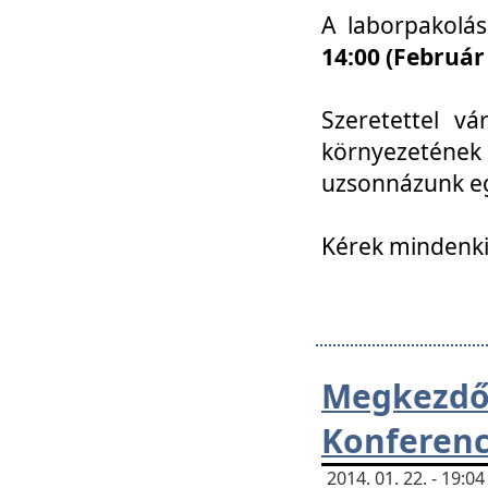
A laborpakolá
14:00 (Február
Szeretettel vá
környezetének
uzsonnázunk eg
Kérek mindenki
Megkezd
Konferenc
2014. 01. 22. - 19: