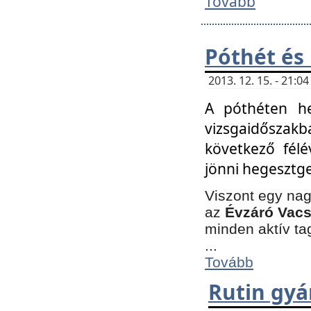
Tovább
Póthét és
2013. 12. 15. - 21:
A póthéten he
vizsgaidőszak
következő félé
jönni hegesztge
Viszont egy nag
az
Évzáró Vacs
minden aktív ta
...
Tovább
Rutin gyá