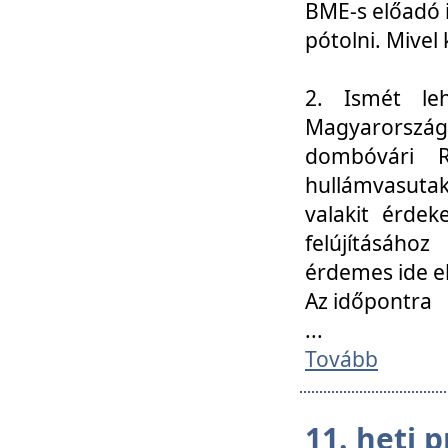
BME-s előadó i
pótolni. Mivel 
2. Ismét le
Magyarország
dombóvári R
hullámvasuta
valakit érdek
felújításáh
érdemes ide el
Az időpontra
...
Tovább
11. heti