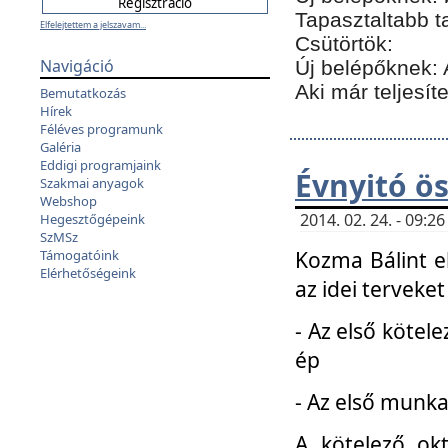
Tapasztaltabb t
Elfelejtettem a jelszavam...
Csütörtök:
Navigáció
Új belépőknek: 
Aki már teljesít
Bemutatkozás
Hírek
Féléves programunk
Galéria
Eddigi programjaink
Évnyitó ö
Szakmai anyagok
Webshop
2014. 02. 24. - 09:
Hegesztőgépeink
SzMSz
Kozma Bálint el
Támogatóink
Elérhetőségeink
az idei terveket
- Az első kötele
ép
- Az első munka
A kötelező ok