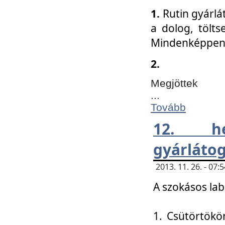
1.
Rutin gyárlá
a dolog, tölts
Mindenképpen 
2.
Megjöttek
...
Tovább
12. h
gyárlátog
2013. 11. 26. - 07
A szokásos lab
1. Csütörtökö