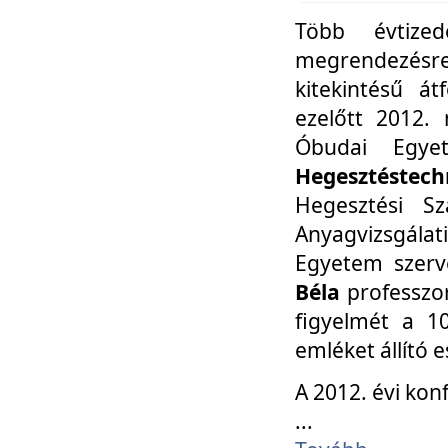
Több évtize
megrendezésr
kitekintésű á
ezelőtt 2012.
Óbudai Egy
Hegesztéstechn
Hegesztési Sz
Anyagvizsgála
Egyetem szerv
Béla
professzor
figyelmét a 10
emléket állító
A 2012. évi ko
...