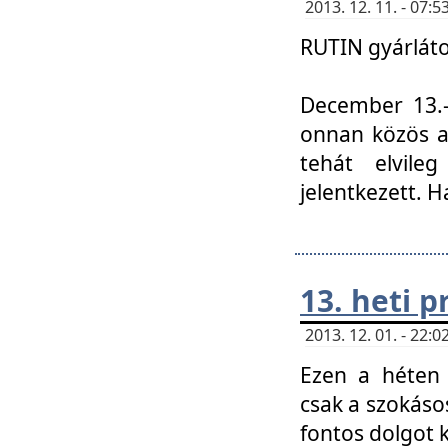
2013. 12. 11. - 07
RUTIN gyárláto
December 13.-á
onnan közös a
tehát elvile
jelentkezett. H
13. heti 
2013. 12. 01. - 22
Ezen a héten
csak a szokáso
fontos dolgot 