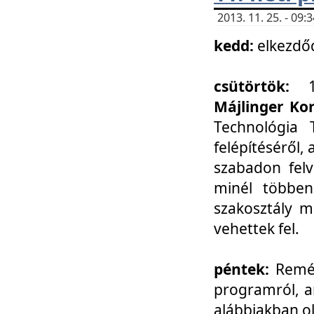
2013. 11. 25. - 09
kedd:
elkezdő
csütörtök:
Májlinger Ko
Technológia 
felépítéséről,
szabadon felv
minél többen
szakosztály m
vehettek fel.
péntek:
Remél
programról, a
alábbiakban ol