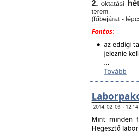
2.
hé
oktatási
terem
(főbejárat - lépc
Fontos
:
az eddigi 
jeleznie ke
...
Tovább
Laborpako
2014. 02. 03. - 12:
Mint minden f
Hegesztő labor