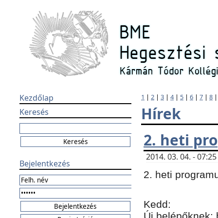
Kezdőlap
1
|
2
|
3
|
4
|
5
|
6
|
7
|
8
Hírek
Keresés
2. heti p
2014. 03. 04. - 07:
Bejelentkezés
2. heti program
Kedd:
Új belépőknek: 