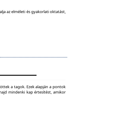
ja az elméleti és gyakorlati oktatást,
jtöttek a tagok. Ezek alapján a pontok
 majd mindenki kap értesítést, amikor