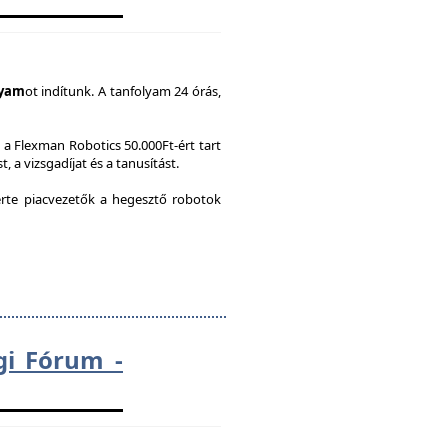
lyam
ot indítunk. A tanfolyam 24 órás,
a Flexman Robotics 50.000Ft-ért tart
, a vizsgadíjat és a tanusítást.
te piacvezetők a hegesztő robotok
gi Fórum -