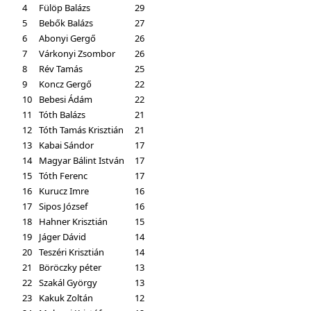
4
Fülöp Balázs
29
5
Bebők Balázs
27
6
Abonyi Gergő
26
7
Várkonyi Zsombor
26
8
Rév Tamás
25
9
Koncz Gergő
22
10
Bebesi Ádám
22
11
Tóth Balázs
21
12
Tóth Tamás Krisztián
21
13
Kabai Sándor
17
14
Magyar Bálint István
17
15
Tóth Ferenc
17
16
Kurucz Imre
16
17
Sipos József
16
18
Hahner Krisztián
15
19
Jáger Dávid
14
20
Teszéri Krisztián
14
21
Böröczky péter
13
22
Szakál György
13
23
Kakuk Zoltán
12