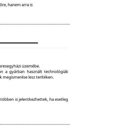
lőre, hanem arra is
veresegyházi üzemébe.
tán a gyárban használt technológiák
 megismerése lesz terítéken.
e többen is jelentkezhettek, ha esetleg