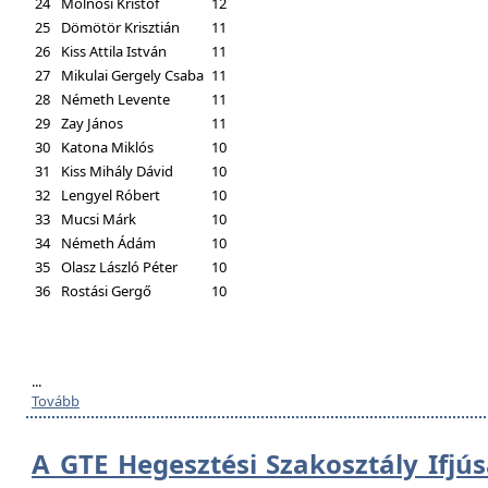
24
Molnosi Kristóf
12
25
Dömötör Krisztián
11
26
Kiss Attila István
11
27
Mikulai Gergely Csaba
11
28
Németh Levente
11
29
Zay János
11
30
Katona Miklós
10
31
Kiss Mihály Dávid
10
32
Lengyel Róbert
10
33
Mucsi Márk
10
34
Németh Ádám
10
35
Olasz László Péter
10
36
Rostási Gergő
10
...
Tovább
A GTE Hegesztési Szakosztály Ifjú