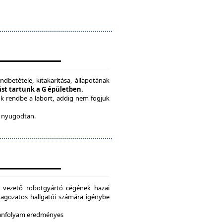
ndbetétele, kitakarítása, állapotának
tást tartunk a G épületben.
ük rendbe a labort, addig nem fogjuk
be nyugodtan.
g vezető robotgyártó cégének hazai
i tagozatos hallgatói számára igénybe
 tanfolyam eredményes