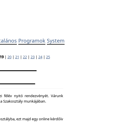
talános
Programok
System
19
|
20
|
21
|
22
|
23
|
24
|
25
zi félév nyitó rendezvényét. Várunk
ni a Szakosztály munkájában.
osztályba, ezt majd egy online kérdőív