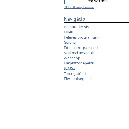
Elfelejtettem a jelszavam...
Navigáció
Bemutatkozás
Hírek
Féléves programunk
Galéria
Eddigi programjaink
Szakmai anyagok
Webshop
Hegesztőgépeink
SzMSz
Támogatóink
Elérhetőségeink