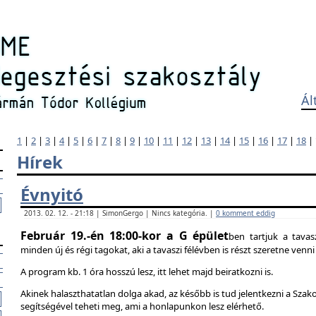
Ál
1
|
2
|
3
|
4
|
5
|
6
|
7
|
8
|
9
|
10
|
11
|
12
|
13
|
14
|
15
|
16
|
17
|
18
|
Hírek
Évnyitó
2013. 02. 12. - 21:18 | SimonGergo | Nincs kategória. |
0 komment eddig
Február 19.-én 18:00-kor a G épület
ben tartjuk a tavas
minden új és régi tagokat, aki a tavaszi félévben is részt szeretne ven
A program kb. 1 óra hosszú lesz, itt lehet majd beiratkozni is.
Akinek halaszthatatlan dolga akad, az később is tud jelentkezni a Szak
segítségével teheti meg, ami a honlapunkon lesz elérhető.