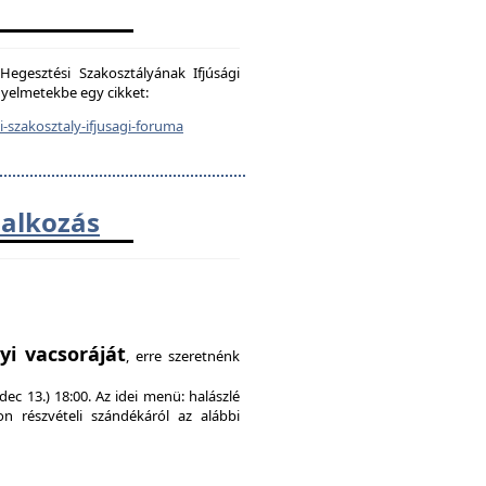
egesztési Szakosztályának Ifjúsági
igyelmetekbe egy cikket:
-szakosztaly-ifjusagi-foruma
lalkozás
!
yi vacsoráját
, erre szeretnénk
ec 13.) 18:00. Az idei menü: halászlé
on részvételi szándékáról az alábbi