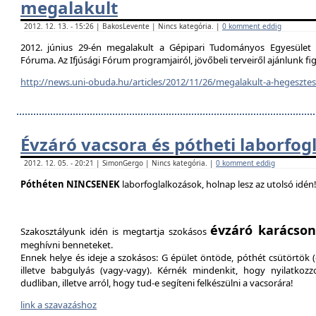
megalakult
2012. 12. 13. - 15:26 | BakosLevente | Nincs kategória. |
0 komment eddig
2012. június 29-én megalakult a Gépipari Tudományos Egyesület H
Fóruma. Az Ifjúsági Fórum programjairól, jövőbeli terveiről ajánlunk f
http://news.uni-obuda.hu/articles/2012/11/26/megalakult-a-hegesztesi
Évzáró vacsora és pótheti laborfog
2012. 12. 05. - 20:21 | SimonGergo | Nincs kategória. |
0 komment eddig
Póthéten NINCSENEK
laborfoglalkozások, holnap lesz az utolsó idén
évzáró karácson
Szakosztályunk idén is megtartja szokásos
meghívni benneteket.
Ennek helye és ideje a szokásos: G épület öntöde, póthét csütörtök (d
illetve babgulyás (vagy-vagy). Kérnék mindenkit, hogy nyilatkozz
dudliban, illetve arról, hogy tud-e segíteni felkészülni a vacsorára!
link a szavazáshoz