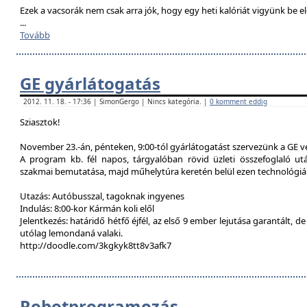
Ezek a vacsorák nem csak arra jók, hogy egy heti kalóriát vigyünk be e
...
Tovább
GE gyárlátogatás
2012. 11. 18. - 17:36 | SimonGergo | Nincs kategória. |
0 komment eddig
Sziasztok!
November 23.-án, pénteken, 9:00-tól gyárlátogatást szervezünk a GE 
A program kb. fél napos, tárgyalóban rövid üzleti összefoglaló u
szakmai bemutatása, majd műhelytúra keretén belül ezen technológiák
Utazás: Autóbusszal, tagoknak ingyenes
Indulás: 8:00-kor Kármán koli elől
Jelentkezés: határidő hétfő éjfél, az első 9 ember lejutása garantált, d
utólag lemondaná valaki.
http://doodle.com/3kgkyk8tt8v3afk7
Robotprogramozás