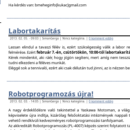
Ha kérdés van: bmeheginfo[kukac]gmail.com
Labortakarítás
2013. 02. 05. - 09:03 | SimonGergo | Nincs kategória. |
0 komment eddig
Lassan elindul a tavaszi félév is, ezért szükségesség válik a labor re
felmérése. Ezért
február 7.-én, csütörtökön, 10:00-tól labortakarí
Kérek mindenkit, aki ráér, hogy jöjjön segíteni, mert amíg nem tessz
tudni elkezdeni a féléves munkát.
Eléggé sok a tennivaló, ezért aki csak délután tud jönni, az is nézzen 
Robotprogramozás újra!
2013. 02. 03. - 14:05 | SimonGergo | Nincs kategória. |
0 komment eddig
A nagy érdeklődésre való tekintettel a Yaskawa Motoman, a vilá
képviselete újra indítja, kizárólag felsőoktatási intézmények nappal
vehető rendkívüli kedvezményes robotprogramozási tanfolyamait.
Az akkreditált Robotprogramozás (PL-4007) képzés szerint folytatott