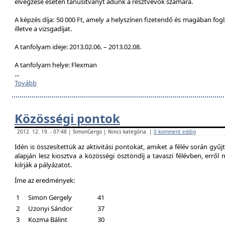
elvégzése esetén tanúsítványt adunk a résztvevők számára.
A képzés díja: 50 000 Ft, amely a helyszínen fizetendő és magában foglal
illetve a vizsgadíjat.
A tanfolyam ideje: 2013.02.06. – 2013.02.08.
A tanfolyam helye: Flexman
...
Tovább
Közösségi pontok
2012. 12. 19. - 07:48 | SimonGergo | Nincs kategória. |
0 komment eddig
Idén is összesítettük az aktivitási pontokat, amiket a félév során gyű
alapján lesz kiosztva a közösségi ösztöndíj a tavaszi félévben, erről
kiírják a pályázatot.
Íme az eredmények:
1
Simon Gergely
41
2
Uzonyi Sándor
37
3
Kozma Bálint
30