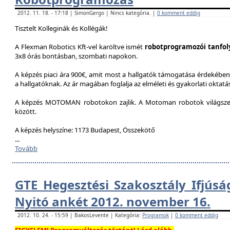
2012. 11. 18. - 17:18 | SimonGergo | Nincs kategória. |
0 komment eddig
Tisztelt Kolleginák és Kollégák!
A Flexman Robotics Kft-vel karöltve ismét
robotprogramozói tanfo
3x8 órás bontásban, szombati napokon.
A képzés piaci ára 900€, amit most a hallgatók támogatása érdekében 
a hallgatóknak. Az ár magában foglalja az elméleti és gyakorlati oktatást
A képzés MOTOMAN robotokon zajlik. A Motoman robotok világszer
között.
A képzés helyszíne: 1173 Budapest, Összekötő
...
Tovább
GTE Hegesztési Szakosztály Ifjúsá
Nyitó ankét 2012. november 16.
2012. 10. 24. - 15:59 | BakosLevente | Kategória:
Programok
|
0 komment eddig