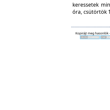
keressetek min
óra, csütörtök 
Kopirájt meg hasonlók -