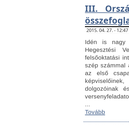
III. Orsz
összefogl
2015. 04. 27. - 12:
Idén is nagy 
Hegesztési Ve
felsőoktatási 
szép számmal a
az első csap
képviselőine
dolgozóinak é
versenyfeladato
...
Tovább