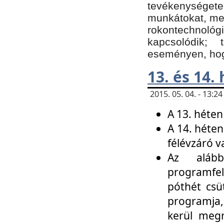
tevékenységet
munkátokat, me
rokontechnoló
kapcsolódik;
eseményen, hogy
13. és 14.
2015. 05. 04. - 13:
A 13. héten
A 14. héten
félévzáró v
Az alább
programfel
póthét csü
programja,
kerül meg