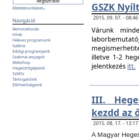
GSZK Nyíl
Elfelejtettem a jelszavam...
2015. 09. 07. - 08:
Navigáció
Várunk minde
Bemutatkozás
Hírek
laborbemutató
Féléves programunk
Galéria
megismerhetite
Eddigi programjaink
illetve 1-2 heg
Szakmai anyagok
Webshop
jelentkezés
itt.
Hegesztőgépeink
SzMSz
Támogatóink
Elérhetőségeink
III. Heg
kezdd az ő
2015. 08. 17. - 13:
A Magyar Hegesz