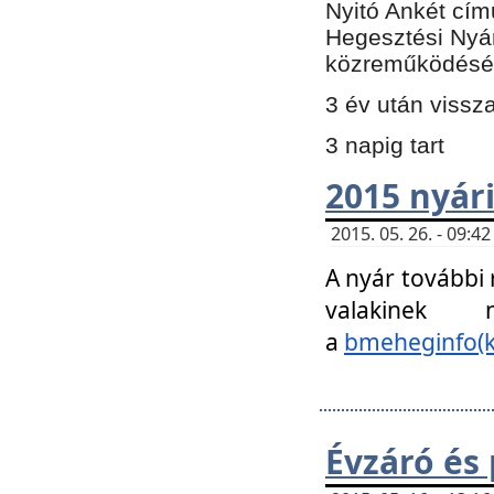
Nyitó Ankét cím
Hegesztési Nyá
közreműködésé
3 év után vissz
3 napig tart
2015 nyári
2015. 05. 26. - 09:
A nyár további
valakinek
a
bmeheginfo(k
Évzáró és