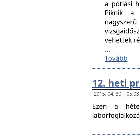
a pótlási h
Piknik a 
nagyszerű 
vizsgaidő
vehettek ré
...
Tovább
12. heti 
2015. 04. 30. - 05:
Ezen a héte
laborfoglalkozá