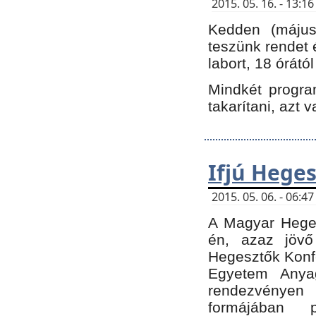
2015. 05. 16. - 13:
Kedden (május 
teszünk rendet 
labort, 18 órátó
Mindkét program
takarítani, azt 
Ifjú Hege
2015. 05. 06. - 06:
A Magyar Heges
én, azaz jövő
Hegesztők Konfe
Egyetem Anyag
rendezvén
formájában 