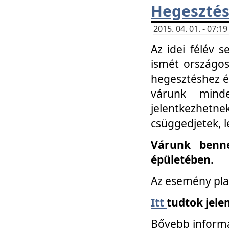
Hegesztés
2015. 04. 01. - 07:
Az idei félév 
ismét országos
hegesztéshez é
várunk mind
jelentkezhe
csüggedjetek, l
Várunk benne
épületében.
Az esemény pla
Itt
tudtok jele
Bővebb informá