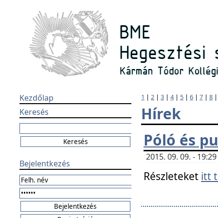
Kezdőlap
1
|
2
|
3
|
4
|
5
|
6
|
7
|
8
Hírek
Keresés
Póló és pu
2015. 09. 09. - 19:
Bejelentkezés
Részleteket
itt 