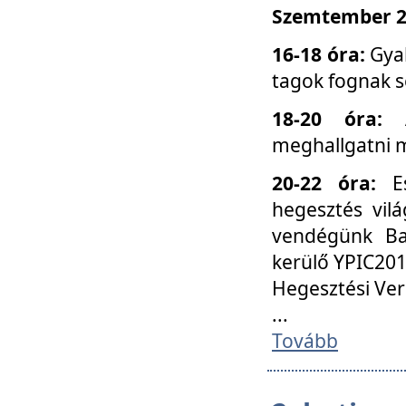
Szemtember 25
16-18 óra:
Gyak
tagok fognak s
18-20 óra:
meghallgatni m
20-22 óra:
Es
hegesztés vilá
vendégünk Ba
kerülő YPIC201
Hegesztési Ver
...
Tovább