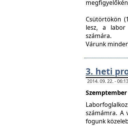
megfigyelőkén
Csütörtökön (1
lesz, a labor
számára.
Várunk mindenk
3. heti p
2014. 09. 22. - 06
Szemptember 2
Laborfoglalk
számámra. A ve
fogunk közele