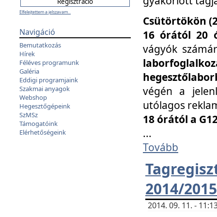
gyakorlott tagj
Elfelejtettem a jelszavam...
Csütörtökön (2
Navigáció
16 órától 20 
Bemutatkozás
vágyók számá
Hírek
laborfoglal
Féléves programunk
Galéria
hegesztőlaborb
Eddigi programjaink
végén a jelenl
Szakmai anyagok
Webshop
utólagos reklam
Hegesztőgépeink
SzMSz
18 órától a G1
Támogatóink
...
Elérhetőségeink
Tovább
Tagreg
2014/2015
2014. 09. 11. - 11