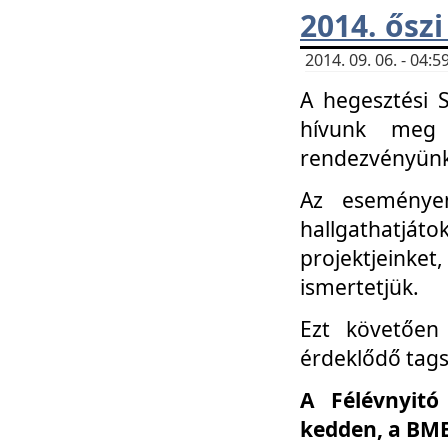
2014. őszi
2014. 09. 06. - 04
A hegesztési 
hívunk meg 
rendezvényünk
Az eseménye
hallgathatjáto
projektjeink
ismertetjük.
Ezt követően 
érdeklődő tag
A Félévnyitó
kedden, a BME