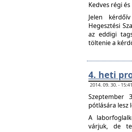
Kedves régi és 
Jelen kérdőí
Hegesztési Sza
az eddigi tag
töltenie a kérd
4. heti p
2014. 09. 30. - 15
Szeptember 3
pótlására lesz
A laborfoglal
várjuk, de t