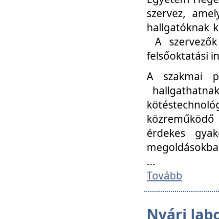
szervez, amel
hallgatóknak k
A szervezők
felsőoktatási 
A szakmai p
hallgathatna
kötéstechnológ
közreműködő i
érdekes gyak
megoldásokba
...
Tovább
Nyári lab