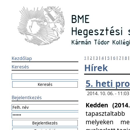
Kezdőlap
1
|
2
|
3
|
4
|
5
|
6
|
7
|
8
Hírek
Keresés
5. heti p
2014. 10. 06. - 11:
Bejelentkezés
Kedden (2014.
tapasztaltabb
melyeken meg