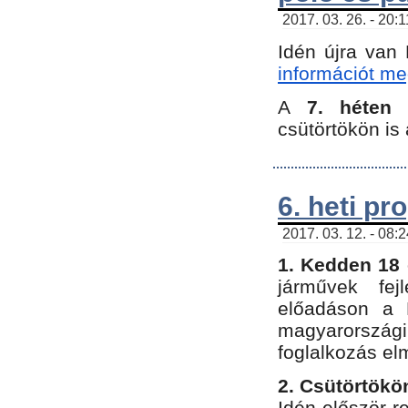
2017. 03. 26. - 20:
Idén újra van
információt meg
A
7. héten
csütörtökön is 
6. heti p
2017. 03. 12. - 08:
1. Kedden 18 
járművek fe
előadáson a 
magyarország
foglalkozás el
2. Csütörtökö
Idén először 