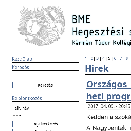
Kezdőlap
1
|
2
|
3
|
4
|
5
|
6
|
7
|
8
Hírek
Keresés
Országos 
heti prog
Bejelentkezés
2017. 04. 09. - 20:
Kedden a szokás
A Nagypénteki m