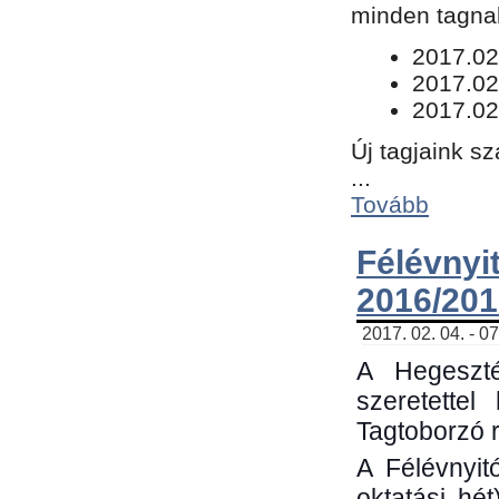
minden tagnak
​2017.02
2017.02
2017.02
Új tagjaink s
...
Tovább
Félévn
2016/201
2017. 02. 04. - 0
A Hegeszté
szeretette
Tagtoborzó 
A Félévnyit
oktatási hé