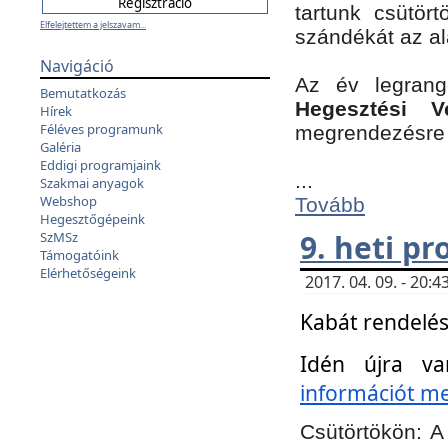
tartunk csütört
Elfelejtettem a jelszavam...
szándékát az a
Navigáció
Az év legran
Bemutatkozás
Hegesztési V
Hírek
Féléves programunk
megrendezésre 
Galéria
Eddigi programjaink
...
Szakmai anyagok
Webshop
Tovább
Hegesztőgépeink
9. heti p
SzMSz
Támogatóink
Elérhetőségeink
2017. 04. 09. - 20
Kabát rendelés
Idén újra va
információt meg
Csütörtökön:
A