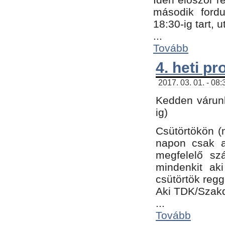
második fordu
18:30-ig tart,
...
Tovább
4. heti p
2017. 03. 01. - 08
Kedden várunk
ig)
Csütörtökön (
napon csak a
megfelelő sz
mindenkit ak
csütörtök regg
Aki TDK/Szak
...
Tovább