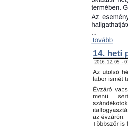
termében. G
Az eseménye
hallgathatjá
...
Tovább
14. heti
2016. 12. 05. - 
Az utolsó h
labor ismét 
Évzáró vacs
menü sert
szándékoto
italfogyaszt
az évzárón.
Többször is 