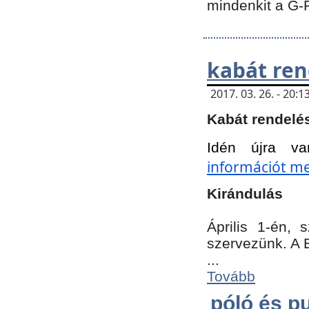
mindenkit a G-
kabát ren
2017. 03. 26. - 20
Kabát rendelé
Idén újra va
információt meg
Kirándulás
Április 1-én,
szervezünk. A 
...
Tovább
póló és pu