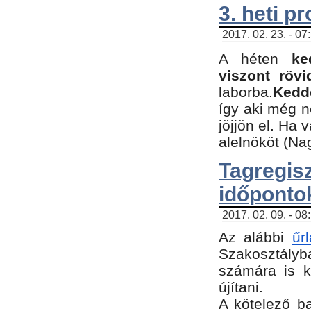
3. heti p
2017. 02. 23. - 07
A héten
ke
viszont rövi
laborba.
Kedde
így aki még 
jöjjön el. Ha 
alelnököt (Na
Tagreg
időponto
2017. 02. 09. - 08
Az alábbi
űr
Szakosztályba
számára is k
újítani.
​A kötelező b