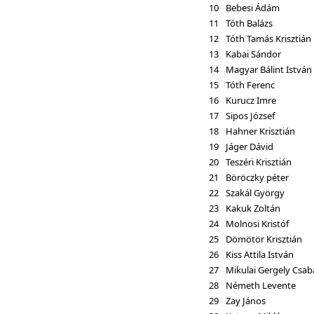
10
Bebesi Ádám
11
Tóth Balázs
12
Tóth Tamás Krisztián
13
Kabai Sándor
14
Magyar Bálint István
15
Tóth Ferenc
16
Kurucz Imre
17
Sipos József
18
Hahner Krisztián
19
Jáger Dávid
20
Teszéri Krisztián
21
Böröczky péter
22
Szakál György
23
Kakuk Zoltán
24
Molnosi Kristóf
25
Dömötör Krisztián
26
Kiss Attila István
27
Mikulai Gergely Csab
28
Németh Levente
29
Zay János