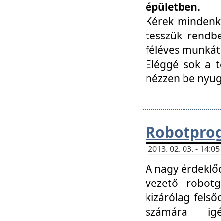
épületben.
Kérek mindenki
tesszük rendbe
féléves munkát
Eléggé sok a te
nézzen be nyu
Robotprog
2013. 02. 03. - 14:
A nagy érdeklőd
vezető robotg
kizárólag felső
számára ig