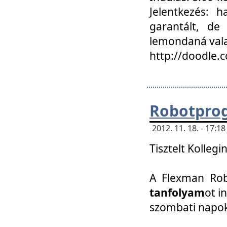
Jelentkezés: h
garantált, de
lemondaná vala
http://doodle.
Robotpro
2012. 11. 18. - 17:
Tisztelt Kollegi
A Flexman Robo
tanfolyam
ot i
szombati napo