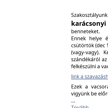
Szakosztály
karácsonyi
benneteket.
Ennek helye é
csütörtök (dec 1
(vagy-vagy). K
szándékáról az 
felkészülni a va
link a szavazás
Ezek a vacsor
vigyünk be előr
...
Tovább