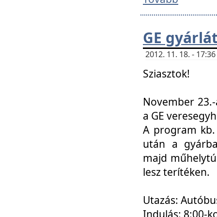
GE gyárlá
2012. 11. 18. - 17:
Sziasztok!
November 23.-á
a GE veresegyh
A program kb. 
után a gyárba
majd műhelytúr
lesz terítéken.
Utazás: Autóbu
Indulás: 8:00-k