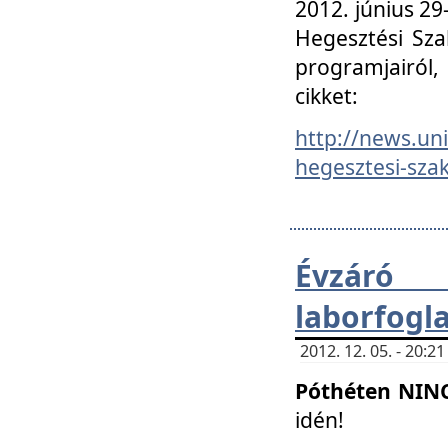
2012. június 2
Hegesztési Sza
programjairól,
cikket:
http://news.un
hegesztesi-szak
Évzáró 
laborfogl
2012. 12. 05. - 20:
Póthéten NIN
idén!