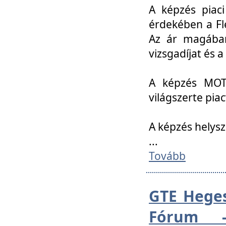
A képzés piac
érdekében a Fl
Az ár magában 
vizsgadíjat és a
A képzés MOT
világszerte pia
A képzés helys
...
Tovább
GTE Heges
Fórum -