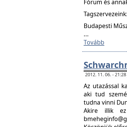
Fórum és annak
Tagszervezeink
Budapesti Műs
...
Tovább
Schwarchm
2012. 11. 06. - 21:
Az utazással k
aki tud szemé
tudna vinni Du
Akire illik 
bmeheginfo@gma
Köszönjük előre