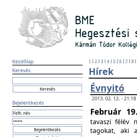
Kezdőlap
1
|
2
|
3
|
4
|
5
|
6
|
7
|
8
Hírek
Keresés
Évnyitó
2013. 02. 12. - 21:
Bejelentkezés
Február 19
tavaszi félév
tagokat, aki 