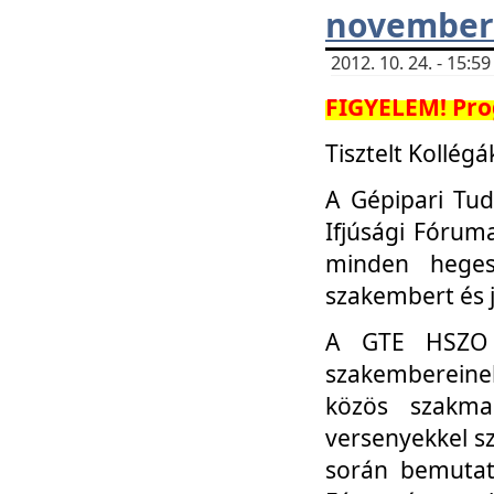
november 
2012. 10. 24. - 15:
FIGYELEM! Pro
Tisztelt Kollégá
A Gépipari Tu
Ifjúsági Fóru
minden heges
szakembert és 
A GTE HSZO I
szakembereinek
közös szakmai
versenyekkel sz
során bemutatk