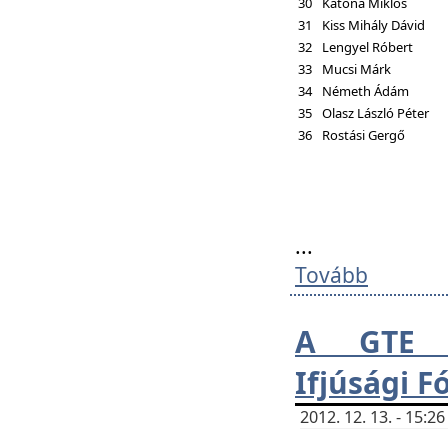
30
Katona Miklós
31
Kiss Mihály Dávid
32
Lengyel Róbert
33
Mucsi Márk
34
Németh Ádám
35
Olasz László Péter
36
Rostási Gergő
...
Tovább
A GTE H
Ifjúsági 
2012. 12. 13. - 15: