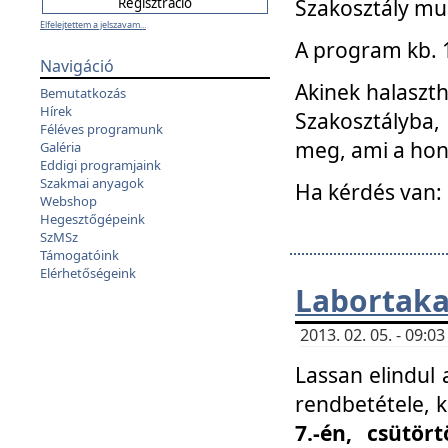
Szakosztály mu
Elfelejtettem a jelszavam...
A program kb. 1 
Navigáció
Akinek halaszth
Bemutatkozás
Hírek
Szakosztályba,
Féléves programunk
meg, ami a hon
Galéria
Eddigi programjaink
Szakmai anyagok
Ha kérdés van:
Webshop
Hegesztőgépeink
SzMSz
Támogatóink
Elérhetőségeink
Labortaka
2013. 02. 05. - 09:
Lassan elindul a
rendbetétele, k
7.-én, csütör