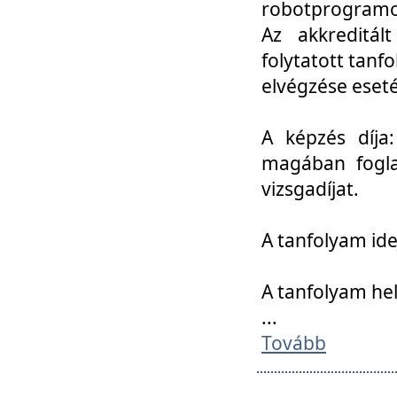
robotprogramoz
Az akkreditál
folytatott tan
elvégzése eset
A képzés díja
magában foglal
vizsgadíjat.
A tanfolyam ide
A tanfolyam he
...
Tovább