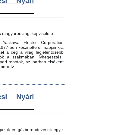
si Nyári
s magyarországi képviselete.
Yaskawa Electric Corporation
 1977-ben készítette el, napjainkra
zel a cég a világ legjelentősebb
dók a szakmában: ívhegesztési,
 ipari robotok, az iparban elsőként
aboratív
si Nyári
 gázok és gázberendezések egyik