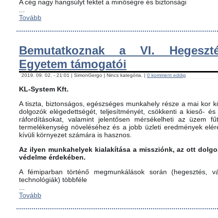
A cég nagy hangsúlyt fektet a minőségre és biztonsági
...
Tovább
Bemutatkoznak a VI. Hegeszté
Egyetem támogatói
2019. 09. 02. - 21:01 | SimonGergo | Nincs kategória. |
0 komment eddig
KL-System Kft.
A tiszta, biztonságos, egészséges munkahely része a mai kor kö
dolgozók elégedettségét, teljesítményét, csökkenti a kieső- és
ráfordításokat, valamint jelentősen mérsékelheti az üzem fűt
termelékenység növeléséhez és a jobb üzleti eredmények elér
kívüli környezet számára is hasznos.
Az ilyen munkahelyek kialakítása a missziónk, az ott dol
védelme érdekében.
A fémiparban történő megmunkálások során (hegesztés, vág
technológiák) többféle
...
Tovább