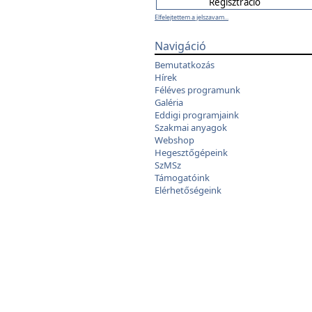
Elfelejtettem a jelszavam...
Navigáció
Bemutatkozás
Hírek
Féléves programunk
Galéria
Eddigi programjaink
Szakmai anyagok
Webshop
Hegesztőgépeink
SzMSz
Támogatóink
Elérhetőségeink