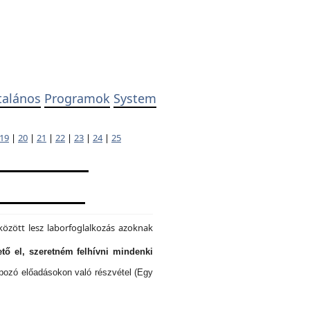
talános
Programok
System
19
|
20
|
21
|
22
|
23
|
24
|
25
özött lesz laborfoglalkozás azoknak
tő el, szeretném felhívni mindenki
lapozó előadásokon való részvétel (Egy