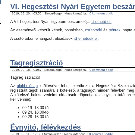
VI. Hegesztési Nyári Egyetem besz
2019. 09. 20. - 05:55 | SimonGergo | Nincs kategória. |
0 komment eddig
A VI. hegesztési Nyári Egyetem beszámolója
itt érhető el.
Az eseményről készült képek, bontásban,
csütörtöki
és
pénteki
napra a
A csütörtökön elhangzott előadások
itt érhetőek el.
Tagregisztráció
2019. 09. 18. - 04:57 | SimonGergo | Nincs kategória. |
0 komment eddig
Tagregisztráció!
Az
alábbi űrlap
kitöltésével lehet jelentkezni a Hegesztési Szakoszt
regisztrált tagok számára is kötelező, a tagságot minden félévben meg k
​A kötelező balesetvédelmi oktatások időpontja (az egyik oktatáson 
kell vennie):
09.19. 18:00-tól
09.24. 18:00-tól
09.26. 16:00-tól
Évnyitó, félévkezdés
2019. 09. 11. - 17:38 | SimonGergo | Nincs kategória. |
0 komment eddig