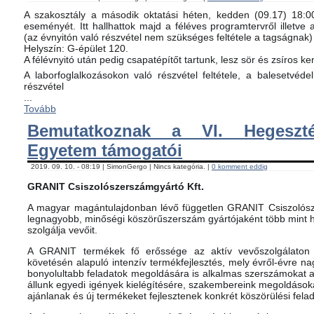
A szakosztály a második oktatási héten, kedden (09.17) 18:00-
eseményét. Itt hallhattok majd a féléves programtervről illetve 
(az évnyitón való részvétel nem szükséges feltétele a tagságnak)
Helyszín: G-épület 120.
A félévnyitó után pedig csapatépítőt tartunk, lesz sör és zsíros ke
A laborfoglalkozásokon való részvétel feltétele, a balesetvéd
részvétel
...
Tovább
Bemutatkoznak a VI. Hegeszté
Egyetem támogatói
2019. 09. 10. - 08:19 | SimonGergo | Nincs kategória. |
0 komment eddig
GRANIT Csiszolószerszámgyártó Kft.
A magyar magántulajdonban lévő független GRANIT Csiszolósz
legnagyobb, minőségi köszörűszerszám gyártójaként több mint h
szolgálja vevőit.
A GRANIT termékek fő erőssége az aktív vevőszolgálaton 
követésén alapuló intenzív termékfejlesztés, mely évről-évre na
bonyolultabb feladatok megoldására is alkalmas szerszámokat 
állunk egyedi igények kielégítésére, szakembereink megoldásoka
ajánlanak és új termékeket fejlesztenek konkrét köszörülési fela