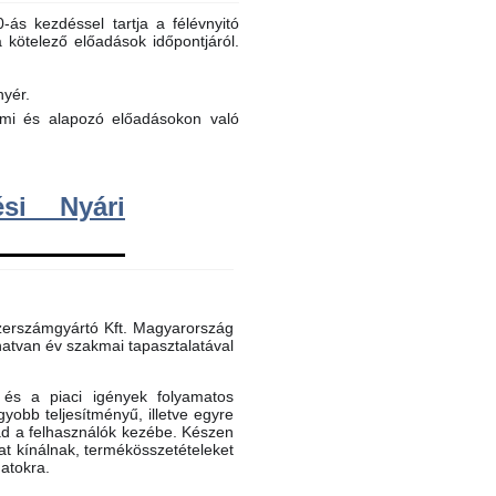
ás kezdéssel tartja a félévnyitó
a kötelező előadások időpontjáról.
nyér.
elmi és alapozó előadásokon való
si Nyári
erszámgyártó Kft. Magyarország
atvan év szakmai tapasztalatával
és a piaci igények folyamatos
gyobb teljesítményű, illetve egyre
ad a felhasználók kezébe. Készen
t kínálnak, termékösszetételeket
datokra.