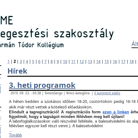
Ál
1
|
2
|
3
|
4
|
5
|
6
|
7
|
8
|
9
|
10
|
11
|
12
|
13
|
14
|
15
|
16
|
17
|
18
|
Hírek
3. heti programok
2019. 09. 23. - 05:38 | SimonGergo | Nincs kategória. |
0 komment eddig
A héten kedden a szokásos időben 18-20, csütörtökön pedig 16-18 k
akik már részt vettek a kötelező előadásokon.
Elindult a tagregisztráció! A regisztrációs form
ezen a linken
érhe
figyelmét, hogy a tagságot minden félévben meg kell újítani!
A laborfoglalkozásokon való részvétel feltétele, a balesetvédelmi és a
félévben egyszer kell részt venni.). A balesetvédelmi
...
Tovább