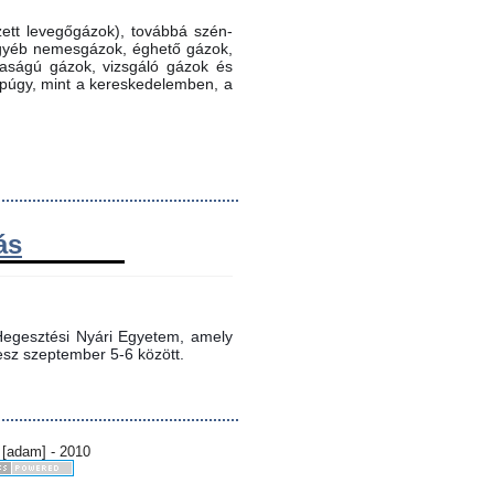
ett levegőgázok), továbbá szén-
 egyéb nemesgázok, éghető gázok,
ztaságú gázok, vizsgáló gázok és
ppúgy, mint a kereskedelemben, a
ás
egesztési Nyári Egyetem, amely 
sz szeptember 5-6 között.
 [adam] - 2010