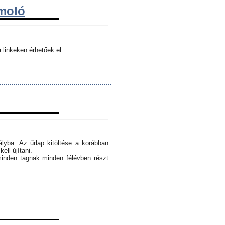
ámoló
 linkeken érhetőek el.
ályba. Az űrlap kitöltése a korábban
ell újítani.
minden tagnak minden félévben részt