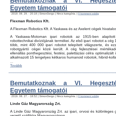
Bemutatkoznak a VI. Hegeszté
Egyetem támogatói
2019. 08. 29. - 20:18 | SimonGergo | Nincs kategória. |
0 komment eddig
Flexman Robotics Kft.
A Flexman Robotics Kft. A Yaskawa és az Axelent cégek hivatalo
A Yaskawa-Motoman ipari robotok az 1915-ben alapított 
robottechnikai divíziójának termékei. Az első ipari robotot a cég
több, mint 400 000 ipari robotot telepített világszerte, és ez
robotgyártó cégei közé került. A cég fejlesztései mértéka
ellenállás ponthegesztési, festési, palettázási célra optimalizált
alkalmazott 15 tengelyes kétkaros humanoid robotok, hibrid-koll
...
Tovább
Bemutatkoznak a VI. Hegeszté
Egyetem támogatói
2019. 08. 27. - 18:52 | SimonGergo | Nincs kategória. |
0 komment eddig
Linde Gáz Magyarország Zrt.
A Linde Gáz Magyarország Zrt. az ipari, orvosi és különleges
vezető szállítója Magyarországon.