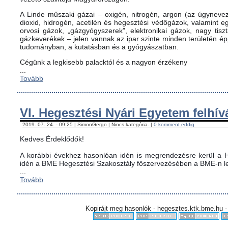
A Linde műszaki gázai – oxigén, nitrogén, argon (az úgynevez
dioxid, hidrogén, acetilén és hegesztési védőgázok, valamint
orvosi gázok, „gázgyógyszerek”, elektronikai gázok, nagy tis
gázkeverékek – jelen vannak az ipar szinte minden területén é
tudományban, a kutatásban és a gyógyászatban.
Cégünk a legkisebb palacktól és a nagyon érzékeny
...
Tovább
VI. Hegesztési Nyári Egyetem felhív
2019. 07. 24. - 09:25 | SimonGergo | Nincs kategória. |
0 komment eddig
Kedves Érdeklődők!
A korábbi évekhez hasonlóan idén is megrendezésre kerül a H
idén a BME Hegesztési Szakosztály főszervezésében a BME-n le
...
Tovább
Kopirájt meg hasonlók - hegesztes.ktk.bme.hu -