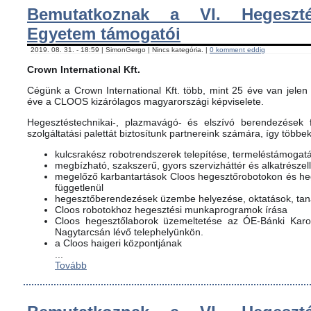
Bemutatkoznak a VI. Hegeszté
Egyetem támogatói
2019. 08. 31. - 18:59 | SimonGergo | Nincs kategória. |
0 komment eddig
Crown International Kft.
Cégünk a Crown International Kft. több, mint 25 éve van jelen 
éve a CLOOS kizárólagos magyarországi képviselete.
Hegesztéstechnikai-, plazmavágó- és elszívó berendezések f
szolgáltatási palettát biztosítunk partnereink számára, így többe
kulcsrakész robotrendszerek telepítése, termeléstámogat
megbízható, szakszerű, gyors szervizháttér és alkatrészel
megelőző karbantartások Cloos hegesztőrobotokon és h
függetlenül
hegesztőberendezések üzembe helyezése, oktatások, ta
Cloos robotokhoz hegesztési munkaprogramok írása
Cloos hegesztőlaborok üzemeltetése az ÓE-Bánki Karon
Nagytarcsán lévő telephelyünkön.
a Cloos haigeri központjának
...
Tovább