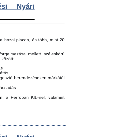
si Nyári
a hazai piacon, és több, mint 20
orgalmazása mellett széleskörű
k között:
ás
látás
egesztő berendezéseken márkától
nácsadás
, a Ferropan Kft.-nél, valamint