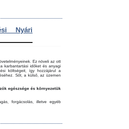
si Nyári
vetelményeinek. Ez növeli az ott
 a karbantartási időket és anyagi
ési költségeit, így hozzájárul a
éséhez. Sőt, a külső, az üzemen
gozók egészsége és környezetük
ás, forgácsolás, illetve egyéb