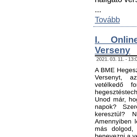
...
Tovább
I. Onli
Verseny
2021. 03. 11. - 13:
A BME Hegeszt
Versenyt, a
vetélkedő f
hegesztéstec
Unod már, hog
napok? Szer
keresztül? 
Amennyiben le
más dolgod,
benevezni a ve