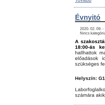
Évnyitó
    2020. 02. 09. - 19:30 | SimonGergo | 

    Nincs kategória
A szakosztá
18:00-ás ke
hallhattok ma
előadások id
szükséges fe
Helyszín: G
Laborfoglalk
számára akik