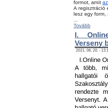
formot, amit
az
A regisztráció 
lesz egy form,
...
Tovább
I. Onli
Verseny 
2021. 06. 20. - 13
I.Online 
A több, mi
hallgatói
Szakosztál
rendezte m
Versenyt. A
hallgató ve