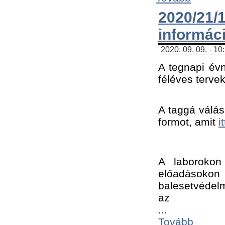
2020/21
informác
2020. 09. 09. - 10
A tegnapi évn
féléves tervek
A taggá válásh
formot, amit 
i
A laborokon 
előadásokon 
balesetvédelm
az ﻿
...
Tovább