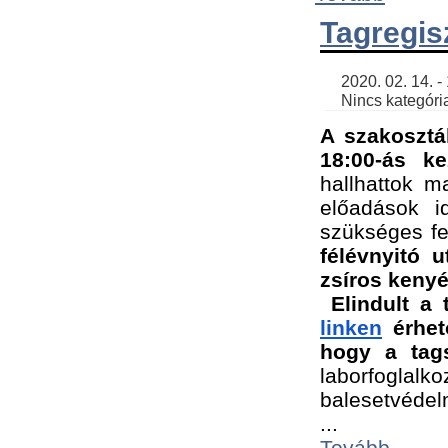
Tagregis
    2020. 02. 14. - 18:56 | SimonGergo | 

    Nincs kategória
A szakosztá
18:00-ás ke
hallhattok ma
előadások id
szükséges fe
félévnyitó u
zsíros kenyé
Elindult a 
linken
 érhet
hogy a tags
laborfogla
balesetvédel
...
Tovább