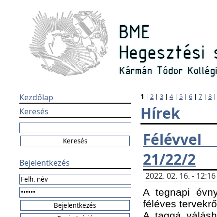
Kezdőlap
1
|
2
|
3
|
4
|
5
|
6
|
7
|
8
Hírek
Keresés
Félévvel
21/22/2
Bejelentkezés
2022. 02. 16. - 12:
A tegnapi évny
féléves tervekrő
A taggá válásho