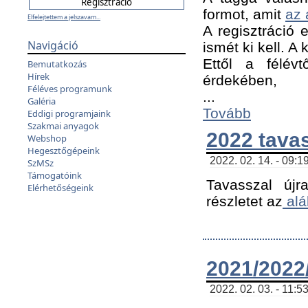
formot, amit
az 
Elfelejtettem a jelszavam...
A regisztráció e
Navigáció
ismét ki kell. A
Ettől a félév
Bemutatkozás
Hírek
érdekében,
Féléves programunk
...
Galéria
Tovább
Eddigi programjaink
Szakmai anyagok
2022 tava
Webshop
Hegesztőgépeink
2022. 02. 14. - 09:1
SzMSz
Támogatóink
Tavasszal újr
Elérhetőségeink
részletet az
alá
2021/2022/
2022. 02. 03. - 11:5