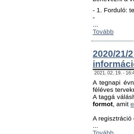
- 1. Forduló: 
-
...
Tovább
2020/21
informác
2021. 02. 19. - 16
A tegnapi évn
féléves tervek
A taggá válásh
formot
, amit
e
A regisztráció 
...
Tovább