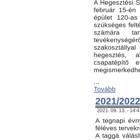
A Hegesztési Sz
február 15-én 
épület 120-a
szükséges felt
számára tar
tevékenységéről
szakosztálly
hegesztés, 
csapatépítő e
megismerkedhet
...
Tovább
2021/2022
2021. 09. 13. - 14:
A tegnapi évny
féléves tervekr
A taggá válásh