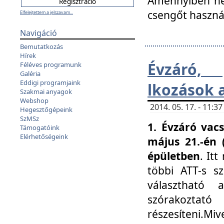
Amennyiben nem
csengőt haszná
Elfelejtettem a jelszavam...
Navigáció
Bemutatkozás
Hírek
Évzáró, 
Féléves programunk
Galéria
Eddigi programjaink
lkozások 
Szakmai anyagok
Webshop
2014. 05. 17. - 11:
Hegesztőgépeink
SzMSz
1. Évzáró vac
Támogatóink
Elérhetőségeink
május 21.-én 
épületben
. It
többi ATT-s sz
választható 
szórakoztató
részesíteni.Miv