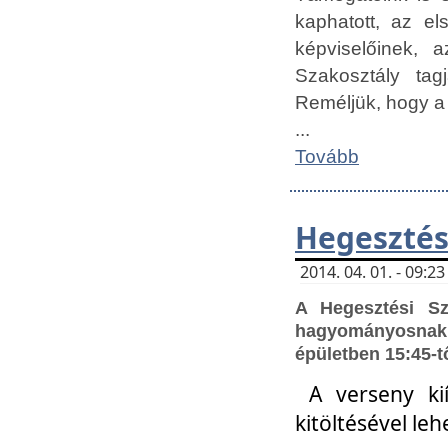
kaphatott, az e
képviselőinek,
Szakosztály tag
Reméljük, hogy a
...
Tovább
Hegesztés
2014. 04. 01. - 09:
A Hegesztési S
hagyományosnak 
épületben 15:45-t
A verseny ki
kitöltésével leh