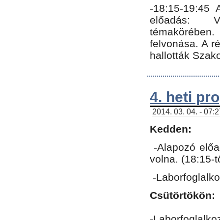
-18:15-19:45
előadás: Vo
témakörében.
felvonása. A 
hallották Szako
4. heti p
2014. 03. 04. - 07:
Kedden:
-Alapozó előa
volna. (18:15-
-Laborfoglalk
Csütörtökön:
-Laborfoglalko