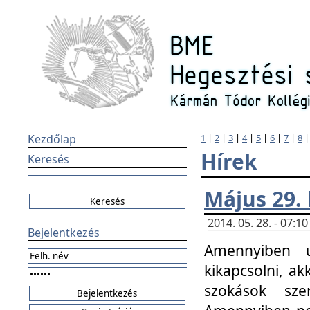
Kezdőlap
1
|
2
|
3
|
4
|
5
|
6
|
7
|
8
Hírek
Keresés
Május 29.
2014. 05. 28. - 07:
Bejelentkezés
Amennyiben u
kikapcsolni, ak
szokások sze