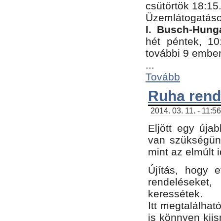
csütörtök 18:15
Üzemlátogatáso
I. Busch-Hung
hét péntek, 10
további 9 embe
...
Tovább
Ruha rend
2014. 03. 11. - 11:5
Eljött egy úja
van szükségünk
mint az elmúlt
Újítás, hogy e
rendelések
keressétek.
Itt megtalálhat
is könnyen kii