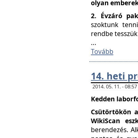
olyan embereke
2. Évzáró pa
szoktunk tenn
rendbe tesszü
...
Tovább
14. heti 
2014. 05. 11. - 08:
Kedden laborfo
Csütörtökön a
WikiScan eszk
berendezés. Al