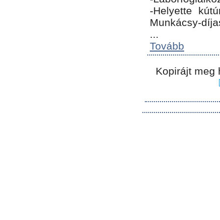
-Helyette kút
Munkácsy-díja
...
Tovább
Kopirájt meg 