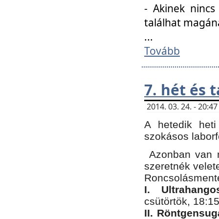
- Akinek nincs
találhat magán
...
Tovább
7. hét és 
2014. 03. 24. - 20:
A hetedik heti
szokásos labor
Azonban van n
szeretnék velet
Roncsolásmente
I. Ultrahang
csütörtök, 18:15
II. Röntgensug