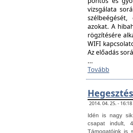
pontos és gyor
vizsgálata so
szélbeégését, 
azokat. A hibah
rögzítésére alk
WIFI kapcsolat
Az előadás sor
...
Tovább
Hegesztés
2014. 04. 25. - 16:
Idén is nagy sik
csapat indult, 
Támogatóink is 