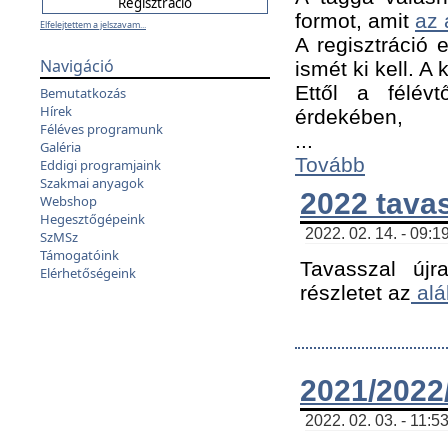
formot, amit
az 
Elfelejtettem a jelszavam...
A regisztráció e
Navigáció
ismét ki kell. A
Ettől a félév
Bemutatkozás
Hírek
érdekében,
Féléves programunk
...
Galéria
Tovább
Eddigi programjaink
Szakmai anyagok
2022 tava
Webshop
Hegesztőgépeink
2022. 02. 14. - 09:1
SzMSz
Támogatóink
Tavasszal újr
Elérhetőségeink
részletet az
alá
2021/2022/
2022. 02. 03. - 11:5