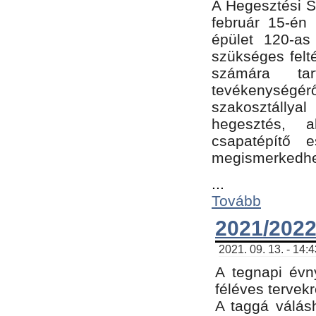
A Hegesztési Sz
február 15-én 
épület 120-a
szükséges felt
számára tar
tevékenységéről
szakosztálly
hegesztés, 
csapatépítő e
megismerkedhet
...
Tovább
2021/2022
2021. 09. 13. - 14:
A tegnapi évny
féléves tervekr
A taggá válásh