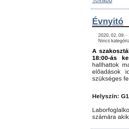
Évnyitó
    2020. 02. 09. - 19:30 | SimonGergo | 

    Nincs kategória
A szakosztá
18:00-ás ke
hallhattok ma
előadások id
szükséges fe
Helyszín: G
Laborfoglalk
számára akik