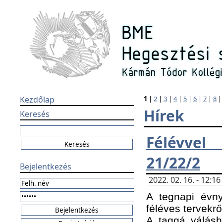
Kezdőlap
1
|
2
|
3
|
4
|
5
|
6
|
7
|
8
Hírek
Keresés
Félévvel
21/22/2
Bejelentkezés
2022. 02. 16. - 12:
A tegnapi évny
féléves tervekrő
A taggá válásho