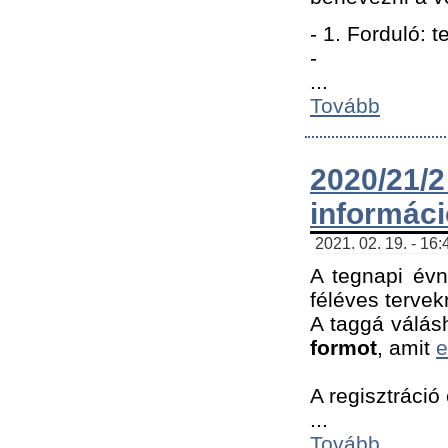
- 1. Forduló: 
-
...
Tovább
2020/21
informác
2021. 02. 19. - 16
A tegnapi évn
féléves tervek
A taggá válásh
formot
, amit
e
A regisztráció 
...
Tovább