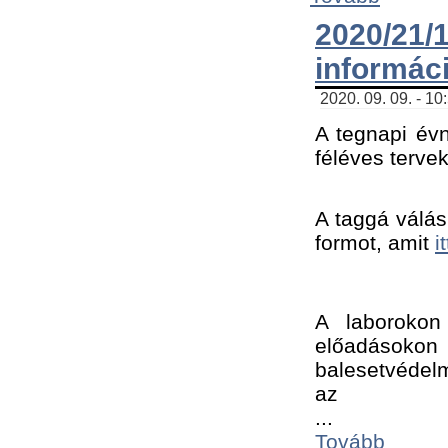
2020/21
informác
2020. 09. 09. - 10
A tegnapi évn
féléves tervek
A taggá válásh
formot, amit 
i
A laborokon 
előadásokon 
balesetvédelm
az ﻿
...
Tovább