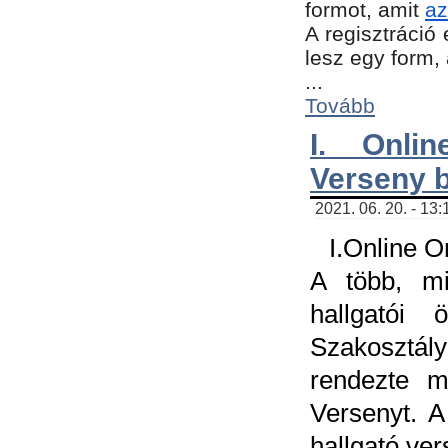
formot, amit
az
A regisztráció 
lesz egy form,
...
Tovább
I. Onli
Verseny 
2021. 06. 20. - 13
I.Online 
A több, mi
hallgatói
Szakosztál
rendezte m
Versenyt. A
hallgató ve