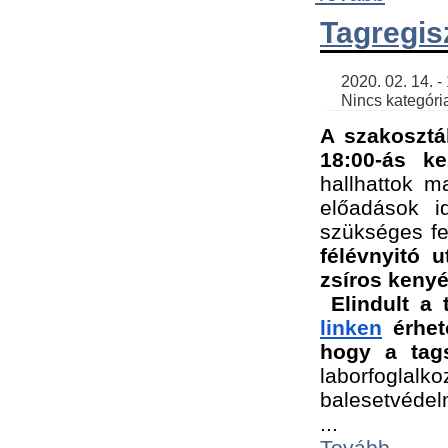
Tagregis
    2020. 02. 14. - 18:56 | SimonGergo | 

    Nincs kategória
A szakosztá
18:00-ás ke
hallhattok ma
előadások id
szükséges fe
félévnyitó u
zsíros kenyé
Elindult a 
linken
 érhet
hogy a tags
laborfogla
balesetvédel
...
Tovább