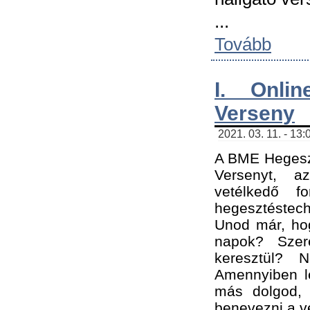
...
Tovább
I. Onli
Verseny
2021. 03. 11. - 13:
A BME Hegeszt
Versenyt, a
vetélkedő f
hegesztéstec
Unod már, hog
napok? Szer
keresztül? 
Amennyiben le
más dolgod,
benevezni a ve