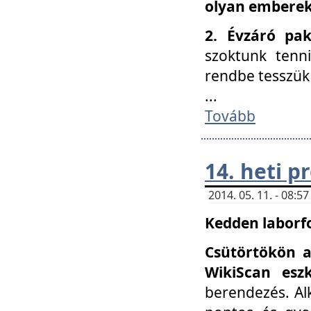
olyan embereke
2. Évzáró pa
szoktunk tenn
rendbe tesszü
...
Tovább
14. heti 
2014. 05. 11. - 08:
Kedden laborfo
Csütörtökön a
WikiScan eszk
berendezés. Al