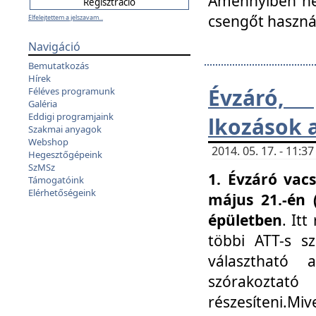
Amennyiben nem
csengőt haszná
Elfelejtettem a jelszavam...
Navigáció
Bemutatkozás
Hírek
Évzáró, 
Féléves programunk
Galéria
Eddigi programjaink
lkozások 
Szakmai anyagok
Webshop
2014. 05. 17. - 11:
Hegesztőgépeink
SzMSz
1. Évzáró vac
Támogatóink
Elérhetőségeink
május 21.-én 
épületben
. It
többi ATT-s sz
választható 
szórakoztató
részesíteni.Miv