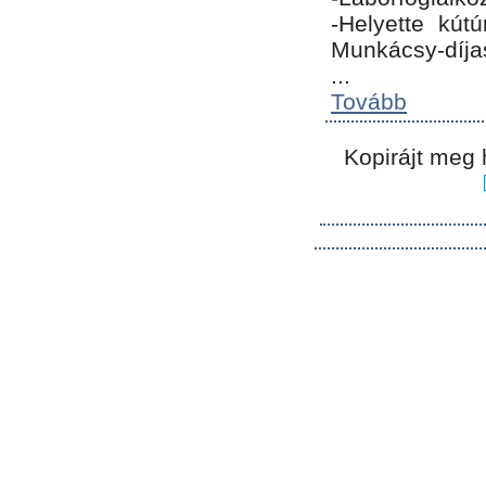
-Helyette kút
Munkácsy-díja
...
Tovább
Kopirájt meg 