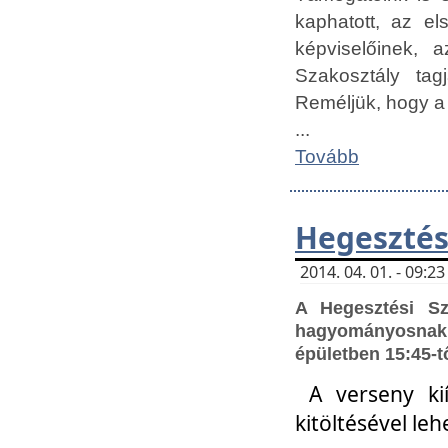
kaphatott, az e
képviselőinek,
Szakosztály tag
Reméljük, hogy a
...
Tovább
Hegesztés
2014. 04. 01. - 09:
A Hegesztési S
hagyományosnak 
épületben 15:45-t
A verseny ki
kitöltésével leh