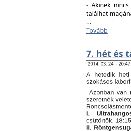
- Akinek nincs
találhat magán
...
Tovább
7. hét és 
2014. 03. 24. - 20:
A hetedik heti
szokásos labor
Azonban van n
szeretnék velet
Roncsolásmente
I. Ultrahang
csütörtök, 18:15
II. Röntgensug