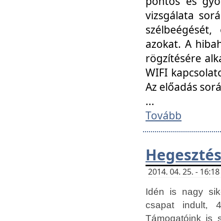
pontos és gyor
vizsgálata so
szélbeégését, 
azokat. A hibah
rögzítésére alk
WIFI kapcsolat
Az előadás sor
...
Tovább
Hegesztés
2014. 04. 25. - 16:
Idén is nagy sik
csapat indult, 
Támogatóink is 