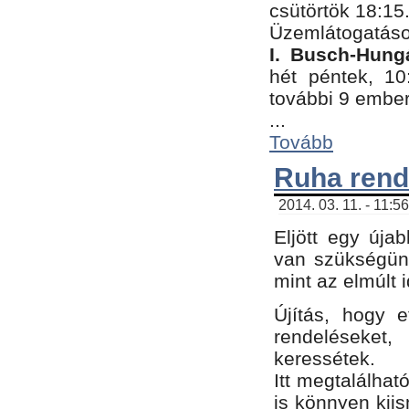
csütörtök 18:15
Üzemlátogatáso
I. Busch-Hung
hét péntek, 10
további 9 embe
...
Tovább
Ruha rend
2014. 03. 11. - 11:5
Eljött egy úja
van szükségünk
mint az elmúlt
Újítás, hogy e
rendelések
keressétek.
Itt megtalálhat
is könnyen kii