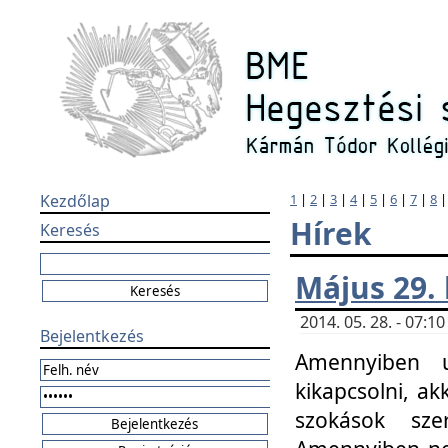
Kezdőlap
1
|
2
|
3
|
4
|
5
|
6
|
7
|
8
Hírek
Keresés
Május 29.
2014. 05. 28. - 07:
Bejelentkezés
Amennyiben u
kikapcsolni, ak
szokások sze