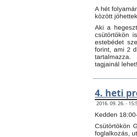
A hét folyamá
között jöhette
Aki a hegeszt
csütörtökön i
estebédet sze
forint, ami 2 
tartalmazza.
tagjainál lehet
4. heti 
2016. 09. 26. - 1
Kedden 18:00-t
Csütörtökön G
foglalkozás, ut