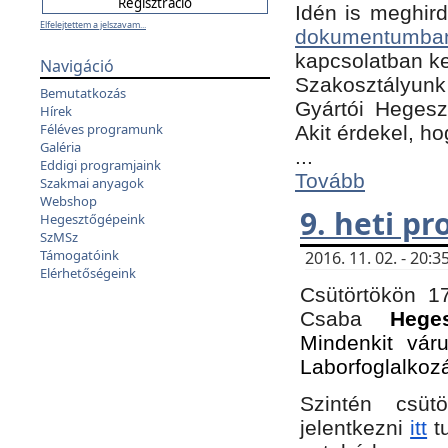
Idén is meghird
Elfelejtettem a jelszavam...
dokumentumba
kapcsolatban ke
Navigáció
Szakosztályunk 
Bemutatkozás
Gyártói Hegeszt
Hírek
Féléves programunk
Akit érdekel, h
Galéria
...
Eddigi programjaink
Tovább
Szakmai anyagok
Webshop
9. heti p
Hegesztőgépeink
SzMSz
Támogatóink
2016. 11. 02. - 20
Elérhetőségeink
Csütörtökön 17
Csaba
Hege
Mindenkit vár
Laborfoglalkoz
Szintén csüt
jelentkezni
itt
tu