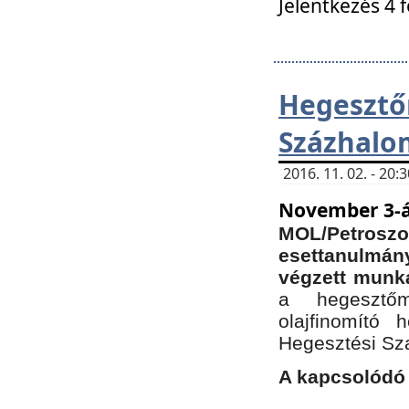
Jelentkezés 4 
Hegesz
Százhalo
2016. 11. 02. - 20
November 3-á
MOL/Petr
esettanulmá
végzett munká
a hegesztőm
olajfinomító 
Hegesztési Sz
A kapcsolódó