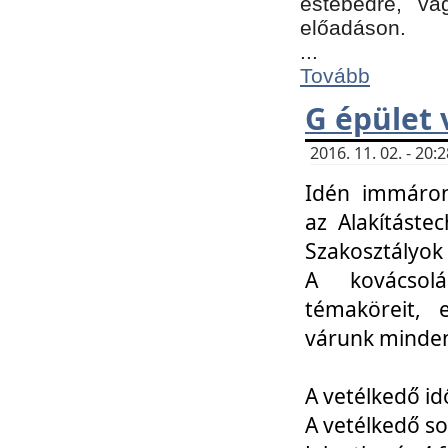
estebédre, va
előadáson.
...
Tovább
G épület 
2016. 11. 02. - 20
Idén immáro
az Alakításte
Szakosztályok
A kovácsolá
témaköreit, e
várunk minden
A vetélkedő id
A vetélkedő so