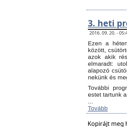
3. heti 
2016. 09. 20. - 0
Ezen a héte
között, csütör
azok akik ré
elmaradt: ut
alapozó csütör
nekünk és meg
További progr
estet tartunk 
...
Tovább
Kopirájt meg 