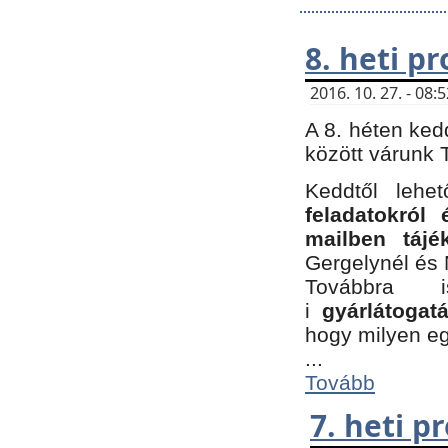
8. heti p
2016. 10. 27. - 08
A 8. héten ked
között várunk T
Keddtől leh
feladatokról
mailben tájé
Gergelynél és 
Továbbra 
i
gyárlátoga
hogy milyen e
...
Tovább
7. heti 