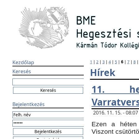
Kezdőlap
1
|
2
|
3
|
4
|
5
|
6
|
7
|
8
Hírek
Keresés
11. h
Varratver
Bejelentkezés
2016. 11. 15. - 08:
Ezen a héten 
Viszont csütört