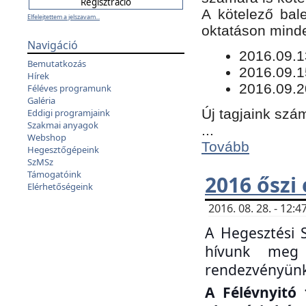
​A kötelező bal
Elfelejtettem a jelszavam...
oktatáson minde
Navigáció
​2016.09.
Bemutatkozás
2016.09.1
Hírek
2016.09.2
Féléves programunk
Galéria
Új tagjaink szám
Eddigi programjaink
Szakmai anyagok
...
Webshop
Tovább
Hegesztőgépeink
SzMSz
Támogatóink
2016 őszi
Elérhetőségeink
2016. 08. 28. - 12
A Hegesztési 
hívunk meg 
rendezvényünk
A Félévnyitó 