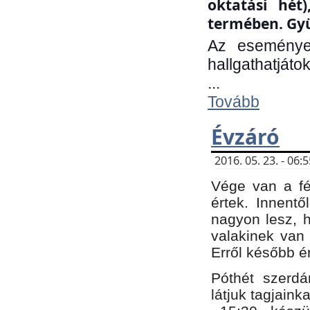
oktatási hét
termében. Gyü
Az eseménye
hallgathatjáto
...
Tovább
Évzáró
2016. 05. 23. - 06
Vége van a fé
értek. Innent
nagyon lesz, 
valakinek van
Erről később é
Póthét szerdá
látjuk tagjaink