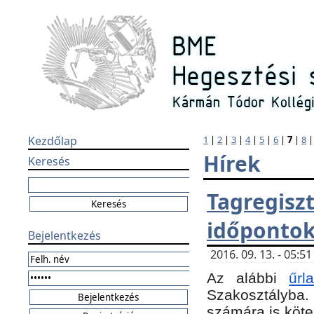
Kezdőlap
1
|
2
|
3
|
4
|
5
|
6
|
7
|
8
Hírek
Keresés
Tagregi
időponto
Bejelentkezés
2016. 09. 13. - 05:
Az alábbi
űr
Szakosztályba.
számára is köte