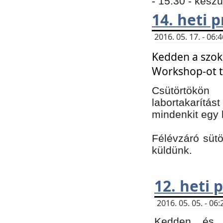
- 15:30 - kész
14. heti
2016. 05. 17. - 06
Kedden a szoká
Workshop-ot t
Csütörtökön
labortakarítást
mindenkit egy 
Félévzáró sütö
küldünk.
12. heti
2016. 05. 05. - 0
Kedden és c