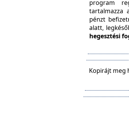
program reg
tartalmazza a
pénzt befizet
alatt, legkés
hegesztési fo
Kopirájt meg 