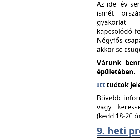
Az idei év se
ismét orszá
gyakorlati
kapcsolódó f
Négyfős csap
akkor se csüg
Várunk benn
épületében.
Itt
tudtok jel
Bővebb infor
vagy keress
(kedd 18-20 ó
9. heti 