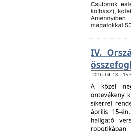
Csütörtök est
kolbász), köte
Amennyiben 
magatokkal 50
IV. Orsz
összefog
2016. 04. 18. - 1
A közel neg
öntevékeny k
sikerrel ren
április 15-é
hallgató ver
robotikába