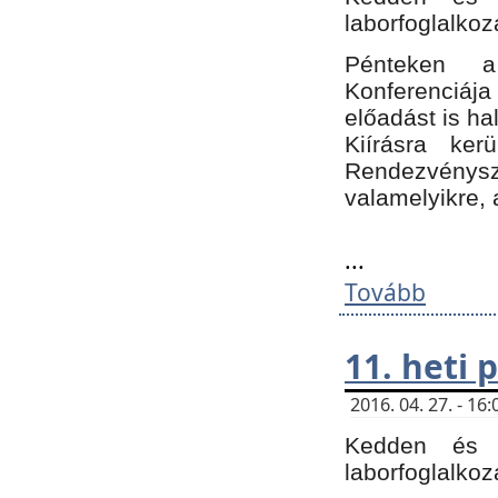
laborfoglalkoz
Pénteken 
Konferenciá
előadást is h
Kiírásra ke
Rendezvénysze
valamelyikre, 
...
Tovább
11. heti
2016. 04. 27. - 1
Kedden és c
laborfoglalkoz