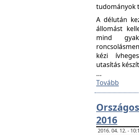
tudományok t
A délután ke
állomást kell
mind gyako
roncsolásmen
kézi ívheges
utasítás készít
...
Tovább
Országo
2016
2016. 04. 12. - 1