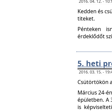
2016. 04. 12. - 1
Kedden és csü
titeket.
Pénteken is
érdeklődőt sz
5. heti 
2016. 03. 15. - 1
Csütörtökön a
Március 24-én
épületben. A 
is képviselte