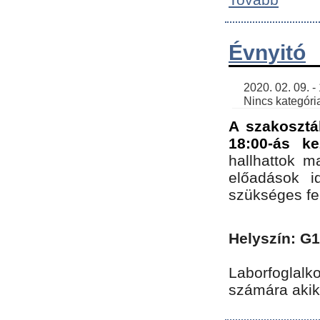
Évnyitó
    2020. 02. 09. - 19:30 | SimonGergo | 

    Nincs kategória
A szakosztá
18:00-ás ke
hallhattok ma
előadások id
szükséges fe
Helyszín: G
Laborfoglalk
számára akik