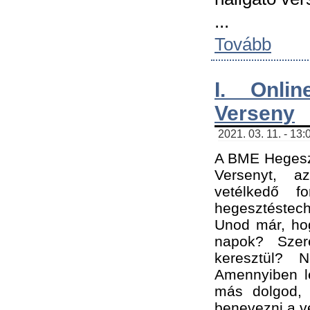
...
Tovább
I. Onli
Verseny
2021. 03. 11. - 13:
A BME Hegeszt
Versenyt, a
vetélkedő f
hegesztéstec
Unod már, hog
napok? Szer
keresztül? 
Amennyiben le
más dolgod,
benevezni a ve