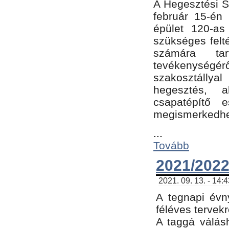
A Hegesztési Sz
február 15-én 
épület 120-a
szükséges felt
számára tar
tevékenységéről
szakosztálly
hegesztés, 
csapatépítő e
megismerkedhet
...
Tovább
2021/2022
2021. 09. 13. - 14:
A tegnapi évny
féléves tervekr
A taggá válásh