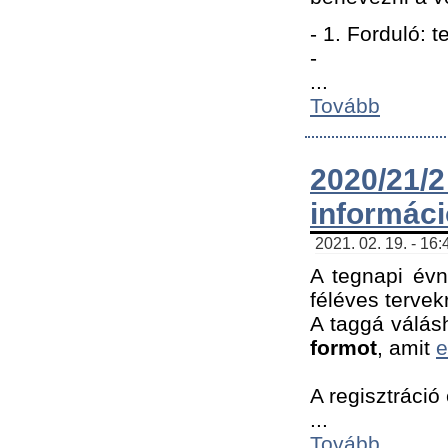
- 1. Forduló: 
-
...
Tovább
2020/21
informác
2021. 02. 19. - 16
A tegnapi évn
féléves tervek
A taggá válásh
formot
, amit
e
A regisztráció 
...
Tovább