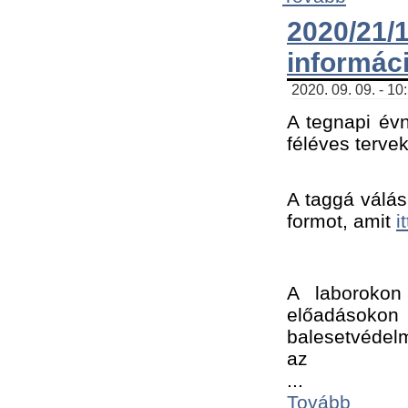
2020/21
informác
2020. 09. 09. - 10
A tegnapi évn
féléves tervek
A taggá válásh
formot, amit 
i
A laborokon 
előadásokon 
balesetvédelm
az ﻿
...
Tovább