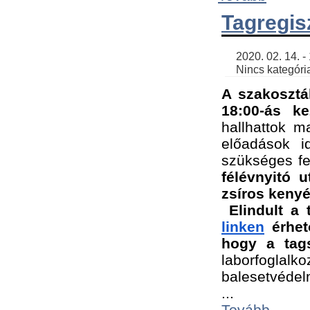
Tagregis
    2020. 02. 14. - 18:56 | SimonGergo | 

    Nincs kategória
A szakosztá
18:00-ás ke
hallhattok ma
előadások id
szükséges fe
félévnyitó u
zsíros kenyé
Elindult a 
linken
 érhet
hogy a tags
laborfogla
balesetvédel
...
Tovább