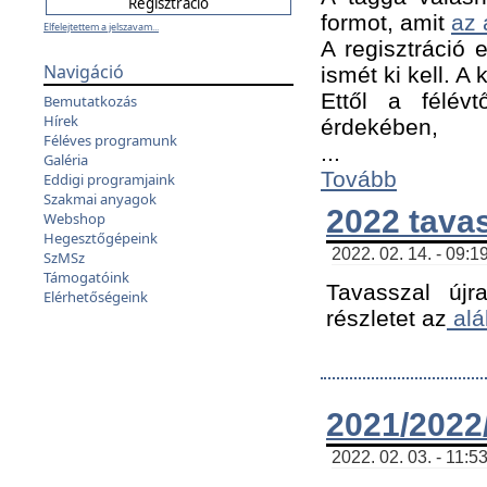
formot, amit
az 
Elfelejtettem a jelszavam...
A regisztráció e
Navigáció
ismét ki kell. A
Ettől a félév
Bemutatkozás
Hírek
érdekében,
Féléves programunk
...
Galéria
Tovább
Eddigi programjaink
Szakmai anyagok
2022 tava
Webshop
Hegesztőgépeink
2022. 02. 14. - 09:1
SzMSz
Támogatóink
Tavasszal újr
Elérhetőségeink
részletet az
alá
2021/2022/
2022. 02. 03. - 11:5