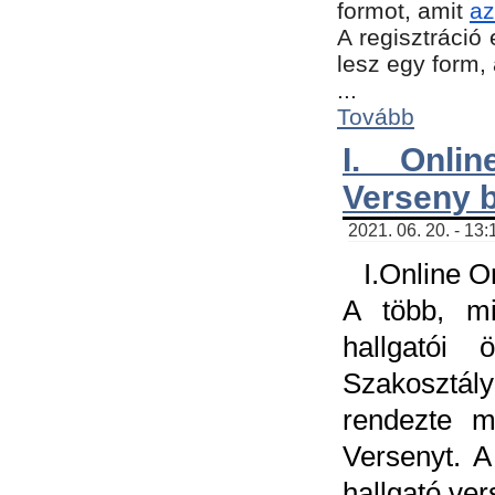
formot, amit
az
A regisztráció 
lesz egy form,
...
Tovább
I. Onli
Verseny 
2021. 06. 20. - 13
I.Online 
A több, mi
hallgatói
Szakosztál
rendezte m
Versenyt. A
hallgató ve