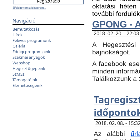
oktatási héten
Elfelejtettem a jelszavam...
további fordulók
Navigáció
GPONG - A
Bemutatkozás
2018. 02. 20. - 22:03
Hírek
Féléves programunk
A Hegesztési
Galéria
bajnokságot.
Eddigi programjaink
Szakmai anyagok
A facebook es
Webshop
Hegesztőgépeink
minden informáci
SzMSz
Találkozzunk a 3
Támogatóink
Elérhetőségeink
Tagregi
időpontok
2018. 02. 08. - 15
Az alábbi
űrl