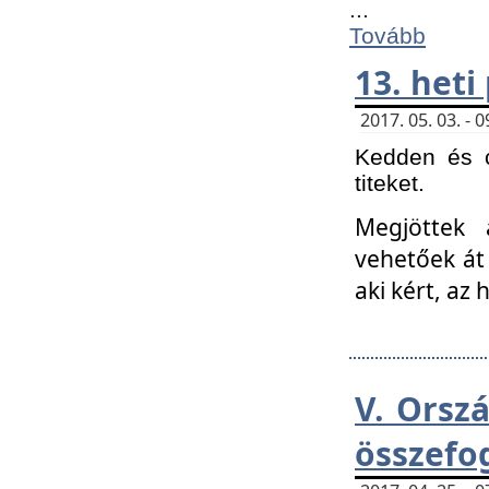
...
Tovább
13. heti
2017. 05. 03. -
Kedden és c
titeket.
Megjöttek 
vehetőek át
aki kért, az
V. Orsz
összefo