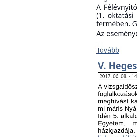
A Félévnyit
(1. oktatás
termében. G
Az eseményen
...
Tovább
V. Heges
2017. 06. 08. - 
A vizsgaidős
foglalkozás
meghívást ka
mi máris Nyár
Idén 5. alka
Egyetem, m
házigazdája.