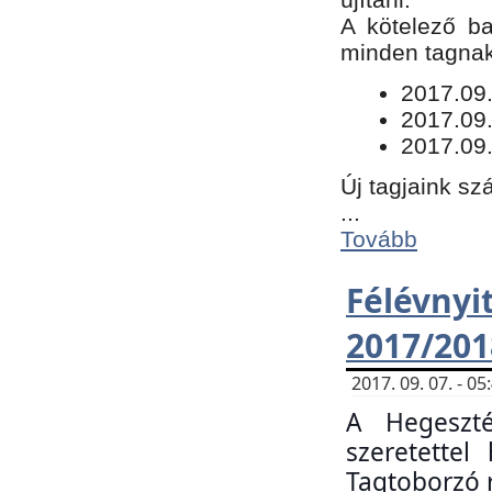
​A kötelező b
minden tagnak 
​2017.09
2017.09
2017.09.
Új tagjaink sz
...
Tovább
Félévn
2017/201
2017. 09. 07. - 
A Hegeszté
szeretette
Tagtoborzó 