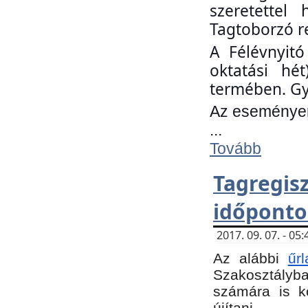
szeretettel
Tagtoborzó r
A Félévnyitó
oktatási hé
termében. Gy
Az eseményen 
...
Tovább
Tagregi
időponto
2017. 09. 07. - 0
Az alábbi
űr
Szakosztályba.
számára is k
újítani.