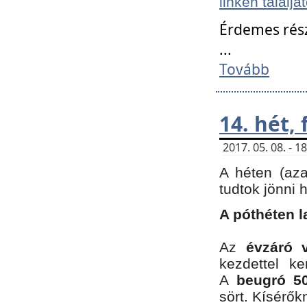
linken találjá
Érdemes rés
...
Tovább
14. hét,
2017. 05. 08. - 
A héten (az
tudtok jönni 
A póthéten l
Az
évzáró 
kezdettel k
A
beugró 50
sört. Kísérő