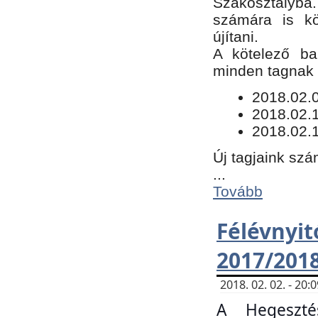
Szakosztályba.
számára is kö
újítani.
​A kötelező ba
minden tagnak m
​2018.02.
2018.02.
2018.02.1
Új tagjaink szá
...
Tovább
Félévn
2017/201
2018. 02. 02. - 20
A Hegeszté