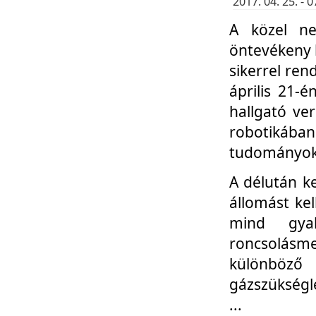
2017. 04. 25. -
A közel ne
öntevékeny k
sikerrel re
április 21-
hallgató ve
robotikáb
tudományok 
A délután k
állomást kel
mind gyak
roncsolás
különböző
gázszükségl
...