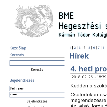
Kezdőlap
1
|
2
|
3
|
4
|
5
|
6
|
7
|
8
Hírek
Keresés
4. heti p
2018. 02. 26. - 18:
Bejelentkezés
Kedden a szokás
Csütörtökön csa
megrendezésre 
Az első forduló