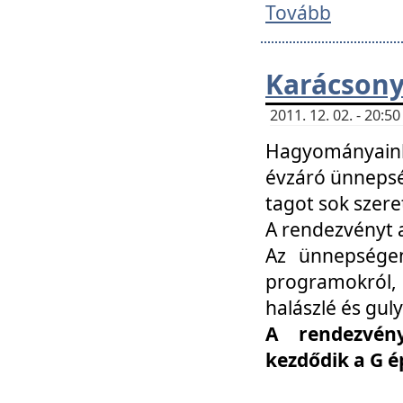
Tovább
Karácsony
2011. 12. 02. - 20:
Hagyományaink
évzáró ünnepség
tagot sok szere
A rendezvényt a
Az ünnepségen
programokról,
halászlé és guly
A rendezvén
kezdődik a G 