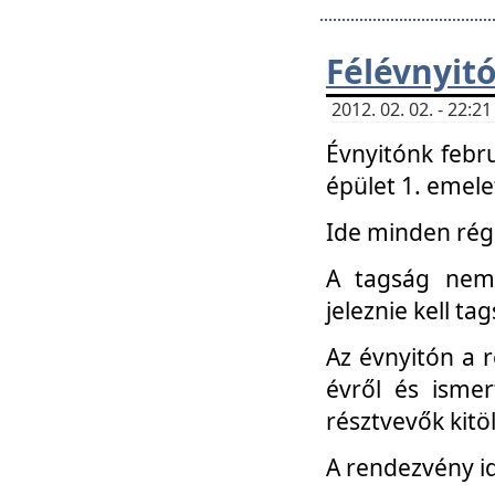
Félévnyit
2012. 02. 02. - 22:
Évnyitónk febru
épület 1. emele
Ide minden régi
A tagság nem
jeleznie kell ta
Az évnyitón a 
évről és ismer
résztvevők kitö
A rendezvény id