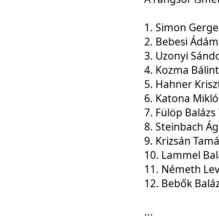
1. Simon Gerge
2. Bebesi Ádám
3. Uzonyi Sánd
4. Kozma Bálin
5. Hahner Krisz
6. Katona Mikl
7. Fülöp Balázs
8. Steinbach Á
9. Krizsán Tam
10. Lammel Bal
11. Németh Le
12. Bebők Balá
...