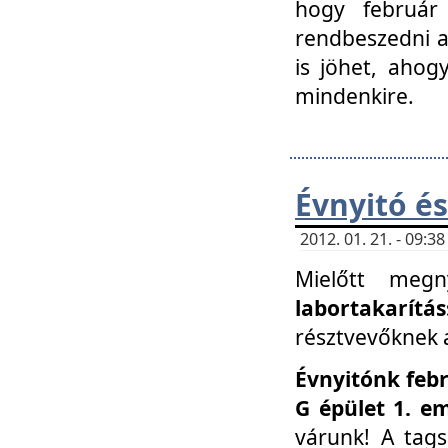
hogy február 
rendbeszedni a 
is jöhet, ahog
mindenkire.
Évnyitó és
2012. 01. 21. - 09:
Mielőtt megn
labortakarítás
résztvevőknek a 
Évnyitónk febr
G épület 1. e
várunk! A tag