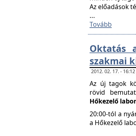
Az előadások 
...
Tovább
Oktatás 
szakmai k
2012. 02. 17. - 16:
Az új tagok k
rövid bemuta
Hőkezelő labo
20:00-tól a nyá
a Hőkezelő lab