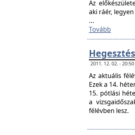
Az előkészület
aki ráér, legyen
...
Tovább
Hegesztés
2011. 12. 02. - 20:
Az aktuális fél
Ezek a 14. hét
15. pótlási hét
a vizsgaidősz
félévben lesz.