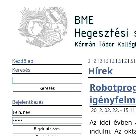
Kezdőlap
1
|
2
|
3
|
4
|
5
|
6
|
7
|
8
Hírek
Keresés
Robotpr
igényfelm
Bejelentkezés
2012. 02. 22. - 15:
Az idei évben 
indulni. Az o