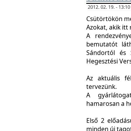
2012. 02. 19. - 13:
Csütörtökön me
Azokat, akik itt 
A rendezvénye
bemutatót lát
Sándortól és 
Hegesztési Ver
Az aktuális f
tervezünk.
A gyárlátoga
hamarosan a h
Első 2 előadás
minden új tago