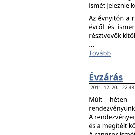
ismét jeleznie k
Az évnyitón a 
évről és ismer
résztvevők kitö
...
Tovább
Évzárás
2011. 12. 20. - 22:
Múlt héten c
rendezvényünk, 
A rendezvényen 
és a megítélt k
A rangsor ismét