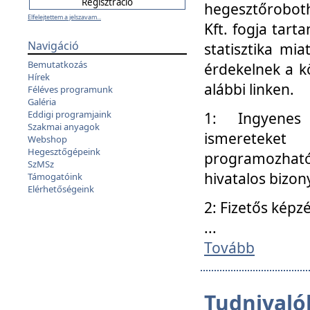
hegesztőroboth
Elfelejtettem a jelszavam...
Kft. fogja tart
Navigáció
statisztika mi
Bemutatkozás
érdekelnek a k
Hírek
alábbi linken.
Féléves programunk
Galéria
Eddigi programjaink
1: Ingyenes k
Szakmai anyagok
ismereteket
Webshop
Hegesztőgépeink
programozhat
SzMSz
hivatalos bizon
Támogatóink
Elérhetőségeink
2: Fizetős képz
...
Tovább
Tudnivalók