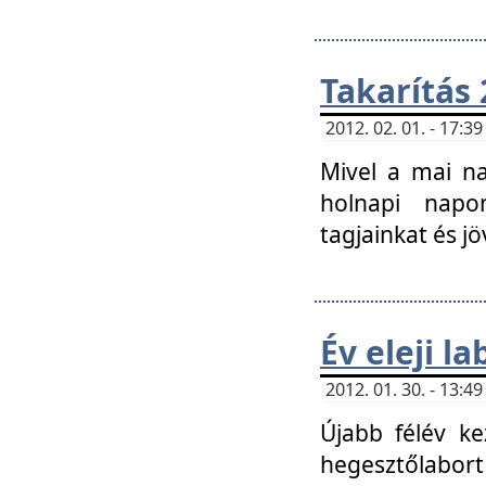
Takarítás 
2012. 02. 01. - 17:
Mivel a mai na
holnapi napon
tagjainkat és jö
Év eleji l
2012. 01. 30. - 13:
Újabb félév ke
hegesztőlabort 