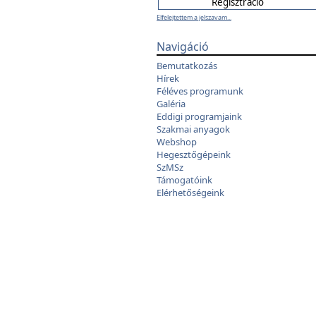
Elfelejtettem a jelszavam...
Navigáció
Bemutatkozás
Hírek
Féléves programunk
Galéria
Eddigi programjaink
Szakmai anyagok
Webshop
Hegesztőgépeink
SzMSz
Támogatóink
Elérhetőségeink