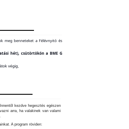
unk meg benneteket a Félévnyitó és
tatási hét), csütörtökön a BME G
átok végig,
. Innentől kezdve hegesztés egészen
azni arra, ha valakinek van valami
d.
ainkat. A program röviden: