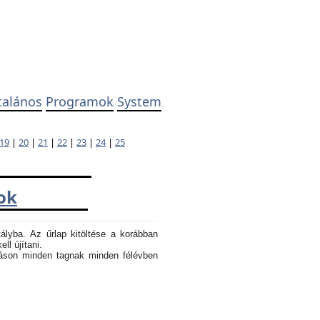
talános
Programok
System
19
|
20
|
21
|
22
|
23
|
24
|
25
ok
tályba. Az űrlap kitöltése a korábban
ll újítani.
atáson minden tagnak minden félévben