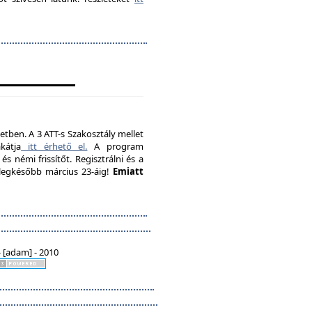
etben. A 3 ATT-s Szakosztály mellet
kátja
itt érhető el.
A program
s némi frissítőt. Regisztrálni és a
, legkésőbb március 23-áig!
Emiatt
 [adam] - 2010