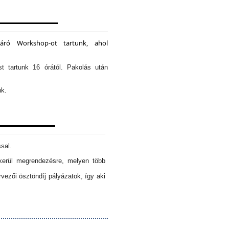
záró Workshop-ot tartunk, ahol
st tartunk 16 órától. Pakolás után
nk.
sal.
erül megrendezésre, melyen több
ezői ösztöndíj pályázatok, így aki