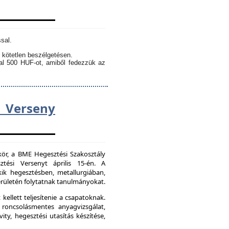
sal.
 kötetlen beszélgetésen.
kal 500 HUF-ot, amiből fedezzük az
Verseny
kör, a BME Hegesztési Szakosztály
tési Versenyt április 15-én. A
ik hegesztésben, metallurgiában,
ületén folytatnak tanulmányokat.
kellett teljesítenie a csapatoknak.
 roncsolásmentes anyagvizsgálat,
ity, hegesztési utasítás készítése,