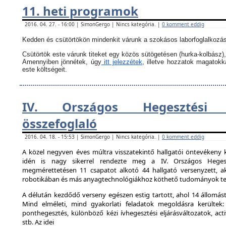
11. heti programok
2016. 04. 27. - 16:00 | SimonGergo | Nincs kategória. |
0 komment eddig
Kedden és csütörtökön mindenkit várunk a szokásos laborfoglalkozás
Csütörtök este várunk titeket egy közös sütögetésen (hurka-kolbász),
Amennyiben jönnétek, úgy
itt jelezzétek
, illetve hozzatok magatok
este költségeit.
IV. Országos Hegesztési 
összefoglaló
2016. 04. 18. - 15:53 | SimonGergo | Nincs kategória. |
0 komment eddig
A közel negyven éves múltra visszatekintő hallgatói öntevékeny 
idén is nagy sikerrel rendezte meg a IV. Országos Hegesz
megmérettetésen 11 csapatot alkotó 44 hallgató versenyzett, ak
robotikában és más anyagtechnológiákhoz köthető tudományok ter
A délután kezdődő verseny egészen estig tartott, ahol 14 állomást 
Mind elméleti, mind gyakorlati feladatok megoldásra kerültek:
ponthegesztés, különböző kézi ívhegesztési eljárásváltozatok, activ
stb. Az idei