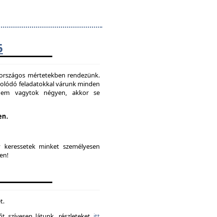
6
t országos mértetekben rendezünk.
solódó feladatokkal várunk minden
 nem vagytok négyen, akkor se
en.
y keressetek minket személyesen
en!
t.
t szívesen látunk. részleteket
itt