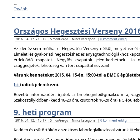
...
Tovább
Országos Hegesztési Verseny 201
2016. 04. 12. - 10:12 | SimonGergo | Nincs kategória. |
0 komment eddig
Az idei év sem múlhat el Hegesztési Verseny nélkül, melyet ismé
Elméleti és gyakorlati hegesztéshez és anyagtechnológiákhoz kapc
érdeklődő csapatot. Négyfős csapatok jelentkezhetnek. Ha
csüggedjetek, lehetőség van tört csapattal nevezni!
Várunk benneteket 2015. 04. 15-én, 15:00-tól a BME G épületéb
Itt
tudtok jelentkezni.
Bővebb információért írjatok a bmeheginfo@gmail.com-ra, vag
Szakosztályidőben (kedd 18-20 óra, csütörtök 16-20 óra) a G épületb
9. heti program
2016. 04. 12. - 10:17 | SimonGergo | Nincs kategória. |
0 komment eddig
Kedden és csütörtökön a szokásos laborfoglalkozással várunk titeke
Pénteken ismét Országos Hegesztési Verseny, minden érdeklődő