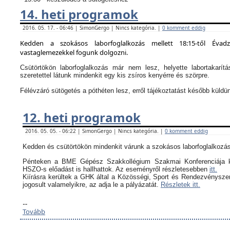
14. heti programok
2016. 05. 17. - 06:46 | SimonGergo | Nincs kategória. |
0 komment eddig
Kedden a szokásos laborfoglalkozás mellett 18:15-től Évad
vastaglemezekkel fogunk dolgozni.
Csütörtökön laborfoglalkozás már nem lesz, helyette labortakarítá
szeretettel látunk mindenkit egy kis zsíros kenyérre és szörpre.
Félévzáró sütögetés a póthéten lesz, erről tájékoztatást később küldü
12. heti programok
2016. 05. 05. - 06:22 | SimonGergo | Nincs kategória. |
0 komment eddig
Kedden és csütörtökön mindenkit várunk a szokásos laborfoglalkozás
Pénteken a BME Gépész Szakkollégium Szakmai Konferenciája k
HSZO-s előadást is hallhattok. Az eseményről részletesebben
itt.
Kiírásra kerültek a GHK által a
Közösségi, Sport és Rendezvényszerv
jogosult valamelyikre, az adja le a pályázatát.
Részletek itt.
...
Tovább