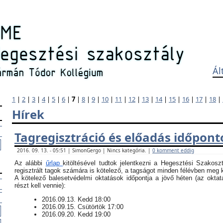
Ál
1
|
2
|
3
|
4
|
5
|
6
|
7
|
8
|
9
|
10
|
11
|
12
|
13
|
14
|
15
|
16
|
17
|
18
|
Hírek
Tagregisztráció és előadás időpont
2016. 09. 13. - 05:51 | SimonGergo | Nincs kategória. |
0 komment eddig
Az alábbi
űrlap
kitöltésével tudtok jelentkezni a Hegesztési Szakosz
regisztrált tagok számára is kötelező, a tagságot minden félévben meg ke
​A kötelező balesetvédelmi oktatások időpontja a jövő héten (az okt
részt kell vennie):
​2016.09.13. Kedd 18:00
2016.09.15. Csütörtök 17:00
2016.09.20. Kedd 19:00