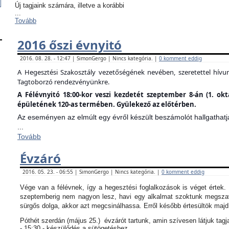
Új tagjaink számára, illetve a korábbi
...
Tovább
2016 őszi évnyitó
2016. 08. 28. - 12:47 | SimonGergo | Nincs kategória. |
0 komment eddig
A Hegesztési Szakosztály vezetőségének nevében, szeretettel hív
Tagtoborzó rendezvényünkre.
A Félévnyitó 18:00-kor veszi kezdetét szeptember 8-án (1. ok
épületének 120-as termében. Gyülekező az előtérben.
Az eseményen az elmúlt egy évről készült beszámolót hallgathatj
...
Tovább
Évzáró
2016. 05. 23. - 06:55 | SimonGergo | Nincs kategória. |
0 komment eddig
Vége van a félévnek, így a hegesztési foglalkozások is véget értek
szeptemberig nem nagyon lesz, havi egy alkalmat szoktunk megszav
sürgős dolga, akkor azt megcsinálhassa. Erről később értesültök maj
Póthét szerdán (május 25.) évzárót tartunk, amin szívesen látjuk tagj
- 15:30 - készülődés a sütögetéshez