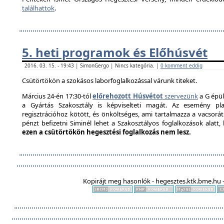
találhattok
.
5. heti programok és Előhúsvét
2016. 03. 15. - 19:43 | SimonGergo | Nincs kategória. |
0 komment eddig
Csütörtökön a szokásos laborfoglalkozással várunk titeket.
Március 24-én 17:30-tól
előrehozott Húsvétot
szervezünk
a G épül
a Gyártás Szakosztály is képviselteti magát. Az esemény pla
regisztrációhoz kötött, és önköltséges, ami tartalmazza a vacsorát é
pénzt befizetni Siminél lehet a Szakosztályos foglalkozások alatt
ezen a csütörtökön hegesztési foglalkozás nem lesz.
Kopirájt meg hasonlók - hegesztes.ktk.bme.hu -